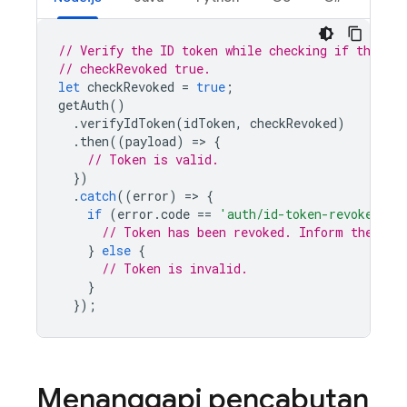
// Verify the ID token while checking if the tok
// checkRevoked true.
let
checkRevoked
=
true
;
getAuth
()
.
verifyIdToken
(
idToken
,
checkRevoked
)
.
then
((
payload
)
=
>
{
// Token is valid.
})
.
catch
((
error
)
=
>
{
if
(
error
.
code
==
'auth/id-token-revoked'
)
// Token has been revoked. Inform the use
}
else
{
// Token is invalid.
}
});
Menanggapi pencabutan