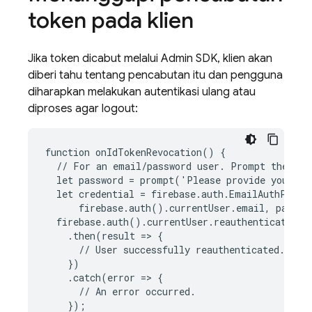
token pada klien
Jika token dicabut melalui Admin SDK, klien akan
diberi tahu tentang pencabutan itu dan pengguna
diharapkan melakukan autentikasi ulang atau
diproses agar logout:
function onIdTokenRevocation() {

  // For an email/password user. Prompt the user
  let password = prompt('Please provide your pa
  let credential = firebase.auth.EmailAuthProvid
      firebase.auth().currentUser.email, passwor
  firebase.auth().currentUser.reauthenticateWith
    .then(result => {

      // User successfully reauthenticated. New 
    })

    .catch(error => {

      // An error occurred.

    });
