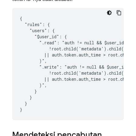
{

  "rules": {

    "users": {

      "$user_id": {

        ".read": "auth != null && $user_id === 
            !root.child('metadata').child(auth.
          || auth.token.auth_time > root.child(
        )",

        ".write": "auth != null && $user_id ===
            !root.child('metadata').child(auth.
          || auth.token.auth_time > root.child(
        )",

      }

    }

  }

Mendeteksi pencabutan