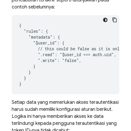
pencabutan terakhir seperti ditunjukkan pada
contoh sebelumnya:
{

  "rules": {

    "metadata": {

      "$user_id": {

        // this could be false as it is only acc
        ".read": "$user_id === auth.uid",

        ".write": "false",

      }

    }

  }

Setiap data yang memerlukan akses terautentikasi
harus sudah memiliki konfigurasi aturan berikut.
Logika ini hanya memberikan akses ke data
terlindungi kepada pengguna terautentikasi yang
token ID-nya tidak dicabut: