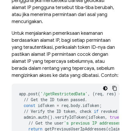
pengguna jika mendeteksi bahwa geolokasi
alamat IP pengguna tersebut tiba-tiba berubah,
atau jika menerima permintaan dari asal yang
mencurigakan.
Untuk menjalankan pemeriksaan keamanan
berdasarkan alamat IP, bagi setiap permintaan
yang terautentikasi, periksalah token ID-nya dan
pastikan alamat IP permintaan cocok dengan
alamat IP yang tepercaya sebelumnya, atau
berada dalam rentang yang tepercaya, sebelum
mengizinkan akses ke data yang dibatasi. Contoh:
app
.
post
(
'/getRestrictedData'
,
(
req
,
res
)
=
>
{
//
Get
the
ID
token
passed
.
const
idToken
=
req
.
body
.
idToken
;
//
Verify
the
ID
token
,
check
if
revoked
and
admin
.
auth
()
.
verifyIdToken
(
idToken
,
true
)
.
the
//
Get
the
user
's previous IP addresses, pr
return
getPreviousUserIpAddresses
(
claims
.
su