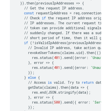
})
.
then
(
previousIpAddresses
=
>
{
//
Get
the
request
IP
address
.
const
requestIpAddress
=
req
.
connection
.
rem
//
Check
if
the
request
IP
address
origin
i
//
IP
addresses
.
The
current
request
timest
//
token
can
provide
additional
signals
of
//
suddenly
changed
.
If
there
was
a
sudden
//
short
period
of
time
,
then
it
will
give
if
(
!
isValidIpAddress
(
previousIpAddresses
,
//
Invalid
IP
address
,
take
action
quickl
revokeUserTokens
(
claims
.
uid
)
.
then
(()
=
>
{
res
.
status
(
401
)
.
send
({
error
:
'Unauthori
},
error
=
>
{
res
.
status
(
401
)
.
send
({
error
:
'Unauthori
});
}
else
{
//
Access
is
valid
.
Try
to
return
data
.
getData
(
claims
)
.
then
(
data
=
>
{
res
.
end
(
JSON
.
stringify
(
data
);
},
error
=
>
{
res
.
status
(
500
)
.
send
({
error
:
'Server e
});