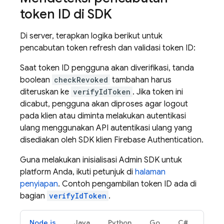
token ID di SDK
Di server, terapkan logika berikut untuk
pencabutan token refresh dan validasi token ID:
Saat token ID pengguna akan diverifikasi, tanda
boolean
checkRevoked
tambahan harus
diteruskan ke
verifyIdToken
. Jika token ini
dicabut, pengguna akan diproses agar logout
pada klien atau diminta melakukan autentikasi
ulang menggunakan API autentikasi ulang yang
disediakan oleh SDK klien
Firebase Authentication
.
Guna melakukan inisialisasi Admin SDK untuk
platform Anda, ikuti petunjuk di
halaman
penyiapan
. Contoh pengambilan token ID ada di
bagian
verifyIdToken
.
Node.js
Java
Python
Go
C#