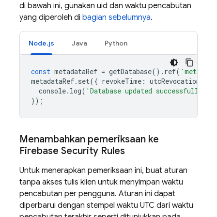
di bawah ini, gunakan uid dan waktu pencabutan
yang diperoleh di
bagian sebelumnya
.
Node.js
Java
Python
const
metadataRef
=
getDatabase
().
ref
(
'metadata
metadataRef
.
set
({
revokeTime
:
utcRevocationTime
console
.
log
(
'Database updated successfully.'
)
});
Menambahkan pemeriksaan ke
Firebase Security Rules
Untuk menerapkan pemeriksaan ini, buat aturan
tanpa akses tulis klien untuk menyimpan waktu
pencabutan per pengguna. Aturan ini dapat
diperbarui dengan stempel waktu UTC dari waktu