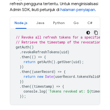
refresh pengguna tertentu. Untuk menginisialisasi
Admin SDK, ikuti petunjuk di
halaman penyiapan
.
Node.js
Java
Python
Go
C#
// Revoke all refresh tokens for a specified use
// Retrieve the timestamp of the revocation, in
getAuth
()
.
revokeRefreshTokens
(
uid
)
.
then
(()
=
>
{
return
getAuth
().
getUser
(
uid
);
})
.
then
((
userRecord
)
=
>
{
return
new
Date
(
userRecord
.
tokensValidAfter
})
.
then
((
timestamp
)
=
>
{
console
.
log
(
`Tokens revoked at: 
${
timestamp
});