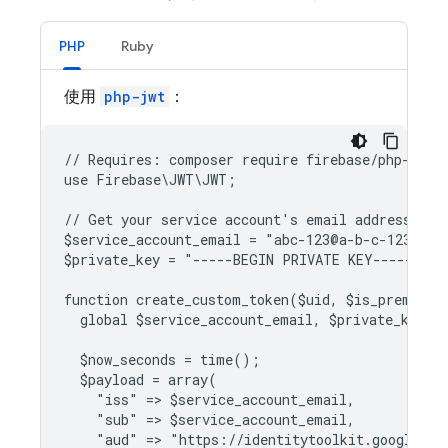
PHP
Ruby
使用
php-jwt
：
// Requires: composer require firebase/php-jwt
use Firebase\JWT\JWT;
// Get your service account's email address and
$service_account_email = "abc-123@a-b-c-123.iam
$private_key = "-----BEGIN PRIVATE KEY-----..."
function create_custom_token($uid, $is_premium_
  global $service_account_email, $private_key;
  $now_seconds = time();
  $payload = array(
    "iss" => $service_account_email,
    "sub" => $service_account_email,
    "aud" => "https://identitytoolkit.googleapi