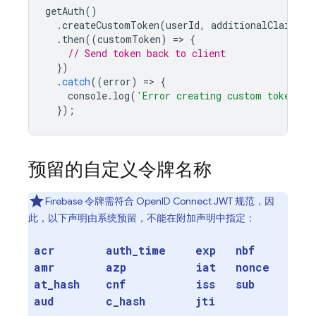
getAuth
()
.
createCustomToken
(
userId
,
additionalClaims
)
.
then
((
customToken
)
=
>
{
// Send token back to client
})
.
catch
((
error
)
=
>
{
console
.
log
(
'Error creating custom token:'
,
});
预留的自定义令牌名称
Firebase 令牌需符合 OpenID Connect JWT 规范，因
此，以下声明由系统预留，不能在附加声明中指定：
acr
auth
_
time
exp
nbf
amr
azp
iat
nonce
at
_
hash
cnf
iss
sub
aud
c
_
hash
jti