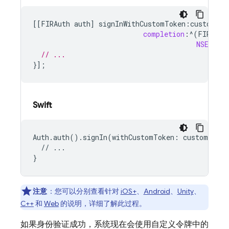
[[
FIRAuth
auth
]
signInWithCustomToken
:
customTok
completion
:
^
(
FIRAuth
NSError
// ...
}];
Swift
Auth.auth().signIn(withCustomToken: customToken
  // ...

注意
：
您可以分别查看针对
iOS+
、
Android
、
Unity
、
C++
和
Web
的说明，详细了解此过程。
如果身份验证成功，系统现在会使用自定义令牌中的