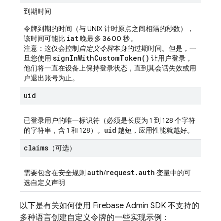
到期时间
令牌到期的时间（与 UNIX 计时原点之间相隔的秒数），
iat
该时间可能比
晚最多 3600 秒
。
注意：这仅会控制
自定义令牌
本身的过期时间。但是，一
sign
In
With
Custom
Token(
)
旦您使用
让用户登录，
他们将一直在设备上保持登录状态，直到其会话失效或用
户退出账号为止。
uid
已登录用户的唯一标识符（必须是长度为 1 到 128 个字符
uid
的字符串，含 1 和 128）。
越短，应用性能就越好。
claims
（可选）
auth
request
.
auth
需要包含在安全规则
/
变量中的可
选自定义声明
以下是有关如何使用 Firebase Admin SDK 不支持的
多种语言创建自定义令牌的一些实现示例：