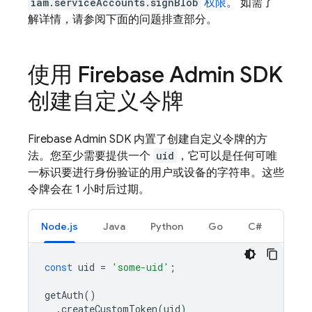
iam.serviceAccounts.signBlob
权限
。 如需了
解详情，请参阅下面的问题排查部分。
使用 Firebase Admin SDK
创建自定义令牌
Firebase Admin SDK 内置了创建自定义令牌的方
法。您至少需要提供一个
uid
，它可以是任何可唯
一标识要进行身份验证的用户或设备的字符串。这些
令牌会在 1 小时后过期。
Node.js
Java
Python
Go
C#
const
uid
=
'some-uid'
;
getAuth
()
.
createCustomToken
(
uid
)