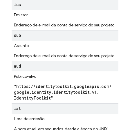
iss
Emissor
Endereço de e-mail da conta de serviço do seu projeto
sub
Assunto
Endereço de e-mail da conta de serviço do seu projeto
aud
Público-alvo
"https:
/
/
identitytoolkit
.
googleapis
.
com
/
google
.
identity
.
identitytoolkit
.
v1
.
Identity
Toolkit"
iat
Hora de emissão
A hora atual, em segundos, desde a época do UNIX