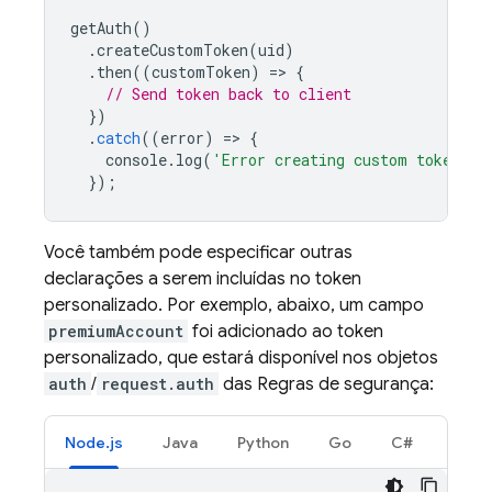
getAuth
()
.
createCustomToken
(
uid
)
.
then
((
customToken
)
=
>
{
// Send token back to client
})
.
catch
((
error
)
=
>
{
console
.
log
(
'Error creating custom token:'
,
});
Você também pode especificar outras
declarações a serem incluídas no token
personalizado. Por exemplo, abaixo, um campo
premiumAccount
foi adicionado ao token
personalizado, que estará disponível nos objetos
auth
/
request.auth
das Regras de segurança:
Node.js
Java
Python
Go
C#