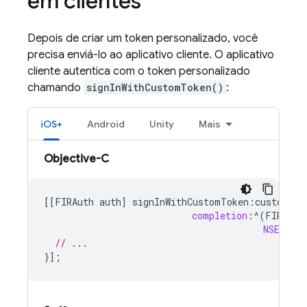
em clientes
Depois de criar um token personalizado, você
precisa enviá-lo ao aplicativo cliente. O aplicativo
cliente autentica com o token personalizado
chamando
signInWithCustomToken()
:
iOS+
Android
Unity
Mais
Objective-C
[[
FIRAuth
auth
]
signInWithCustomToken
:
customTok
completion
:
^
(
FIRAuth
NSError
// ...
}];