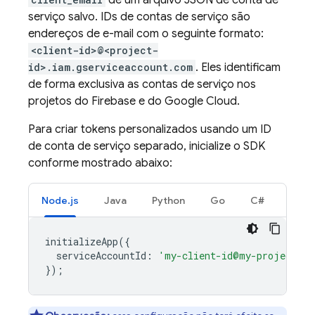
de um arquivo JSON de conta de
serviço salvo. IDs de contas de serviço são
endereços de e-mail com o seguinte formato:
<client-id>@<project-
id>.iam.gserviceaccount.com
. Eles identificam
de forma exclusiva as contas de serviço nos
projetos do Firebase e do
Google Cloud
.
Para criar tokens personalizados usando um ID
de conta de serviço separado, inicialize o SDK
conforme mostrado abaixo:
Node.js
Java
Python
Go
C#
initializeApp
({
serviceAccountId
:
'my-client-id@my-project-id
});