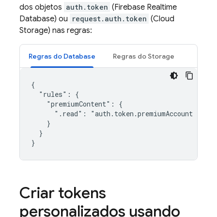
dos objetos
auth.token
(
Firebase Realtime
Database
) ou
request.auth.token
(
Cloud
Storage
) nas regras:
Regras do Database
Regras do Storage
{

  "rules": {

    "premiumContent": {

      ".read": "auth.token.premiumAccount === tr
    }

  }

Criar tokens
personalizados usando