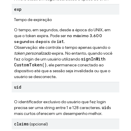
exp
Tempo de expiração
O tempo, em segundos, desde a época do UNIX, em
que o token expira. Pode ser
no máximo 3.600
iat
segundos depois
de
.
Observação: ele controla o tempo apenas quando o
token personalizado
expira. No entanto, quando você
sign
In
With
faz o login de um usuário utilizando
Custom
Token(
)
, ele permanece conectado ao
dispositivo até que a sessão seja invalidada ou que o
usuário se desconecte.
uid
O identificador exclusivo do usuário que fez login
uid
precisa ser uma string entre 1 e 128 caracteres.
s
mais curtos oferecem um desempenho melhor.
claims
(opcional)