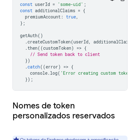
const
userId
=
'some-uid'
;
const
additionalClaims
=
{
premiumAccount
:
true
,
};
getAuth
()
.
createCustomToken
(
userId
,
additionalClaims
)
.
then
((
customToken
)
=
>
{
// Send token back to client
})
.
catch
((
error
)
=
>
{
console
.
log
(
'Error creating custom token:'
,
});
Nomes de token
personalizados reservados
Os tokens do Firebase obedecem à especificação