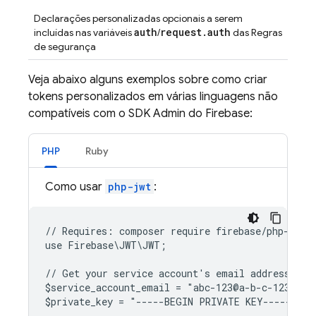
Declarações personalizadas opcionais a serem
auth
request
.
auth
incluídas nas variáveis
/
das Regras
de segurança
Veja abaixo alguns exemplos sobre como criar
tokens personalizados em várias linguagens não
compatíveis com o SDK Admin do Firebase:
PHP
Ruby
Como usar
php-jwt
:
// Requires: composer require firebase/php-jwt
use Firebase\JWT\JWT;
// Get your service account's email address and
$service_account_email = "abc-123@a-b-c-123.iam
$private_key = "-----BEGIN PRIVATE KEY-----..."