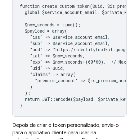
function create_custom_token($uid, $is_premium_
  global $service_account_email, $private_key;
  $now_seconds = time();
  $payload = array(
    "iss" => $service_account_email,
    "sub" => $service_account_email,
    "aud" => "https://identitytoolkit.googleapi
    "iat" => $now_seconds,
    "exp" => $now_seconds+(60*60),  // Maximum 
    "uid" => $uid,
    "claims" => array(
      "premium_account" => $is_premium_account
    )
  );
  return JWT::encode($payload, $private_key, "R
}
Depois de criar o token personalizado, envie-o
para o aplicativo cliente para usar na