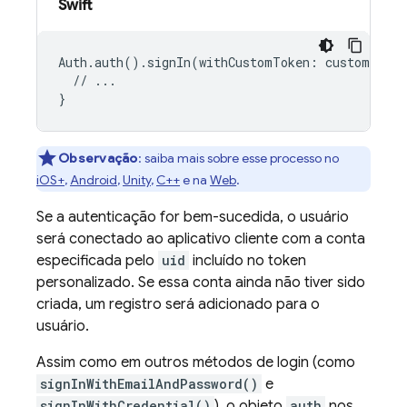
Swift
Auth.auth().signIn(withCustomToken: customToken
  // ...

Observação
: saiba mais sobre esse processo no
iOS+
,
Android
,
Unity
,
C++
e na
Web
.
Se a autenticação for bem-sucedida, o usuário
será conectado ao aplicativo cliente com a conta
especificada pelo
uid
incluído no token
personalizado. Se essa conta ainda não tiver sido
criada, um registro será adicionado para o
usuário.
Assim como em outros métodos de login (como
signInWithEmailAndPassword()
e
signInWithCredential()
), o objeto
auth
nos