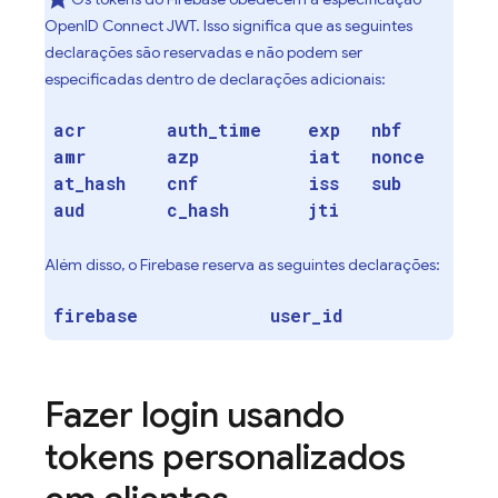
OpenID Connect JWT. Isso significa que as seguintes
declarações são reservadas e não podem ser
especificadas dentro de declarações adicionais:
acr
auth
_
time
exp
nbf
amr
azp
iat
nonce
at
_
hash
cnf
iss
sub
aud
c
_
hash
jti
Além disso, o Firebase reserva as seguintes declarações:
firebase
user
_
id
Fazer login usando
tokens personalizados