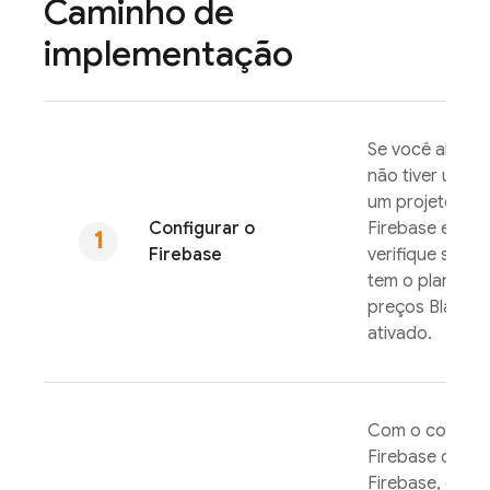
Caminho de
implementação
Se você ainda
não tiver um, cr
um projeto do
Configurar o
Firebase e
Firebase
verifique se ele
tem o plano de
preços Blaze
ativado.
Com o console
Firebase
ou a C
Firebase
, crie 