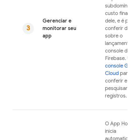
subdomínio se
custo financeir
Gerenciar e
dele, e é possív
monitorar seu
conferir detalh
app
sobre o
lançamento no
console do
Firebase
. Use o
console
Googl
Cloud
para
conferir e
pesquisar seus
registros.
O
App Hosting
inicia
automaticamen