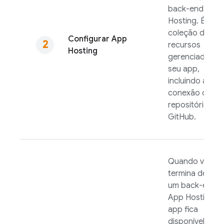
back-end
App
Hosting
. É a
coleção de
Configurar
App
recursos
Hosting
gerenciados d
seu app,
incluindo a
conexão com 
repositório do
GitHub.
Quando você
termina de cria
um back-end 
App Hosting
, o
app fica
disponível no