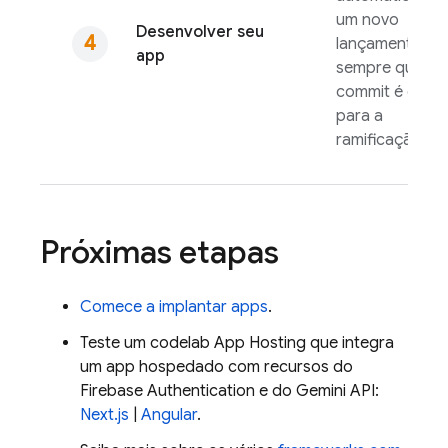
um novo
Desenvolver seu
lançamento
app
sempre que u
commit é envi
para a
ramificação ati
Próximas etapas
Comece a implantar apps
.
Teste um codelab
App Hosting
que integra
um app hospedado com recursos do
Firebase Authentication
e do
Gemini API
:
Next.js
|
Angular
.