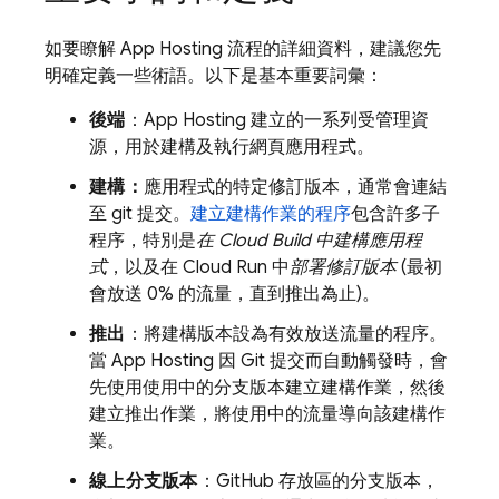
如要瞭解
App Hosting
流程的詳細資料，建議您先
明確定義一些術語。以下是基本重要詞彙：
後端
：
App Hosting
建立的一系列受管理資
源，用於建構及執行網頁應用程式。
建構：
應用程式的特定修訂版本，通常會連結
至 git 提交。
建立建構作業的程序
包含許多子
程序，特別是
在
Cloud Build
中建構應用程
式
，以及在
Cloud Run
中
部署修訂版本
(最初
會放送 0% 的流量，直到推出為止)。
推出
：將建構版本設為有效放送流量的程序。
當
App Hosting
因 Git 提交而自動觸發時，會
先使用使用中的分支版本建立建構作業，然後
建立推出作業，將使用中的流量導向該建構作
業。
線上分支版本
：GitHub 存放區的分支版本，