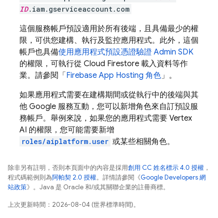
ID
.iam.gserviceaccount.com
這個服務帳戶預設適用於所有後端，且具備最少的權
限，可供您建構、執行及監控應用程式。此外，這個
帳戶也具備
使用應用程式預設憑證驗證 Admin SDK
的權限，可執行從
Cloud Firestore
載入資料等作
業。請參閱「
Firebase
App Hosting
角色
」。
如果應用程式需要在建構期間或從執行中的後端與其
他 Google 服務互動，您可以新增角色來自訂預設服
務帳戶。舉例來說，如果您的應用程式需要 Vertex
AI 的權限，您可能需要新增
roles/aiplatform.user
或某些相關角色。
除非另有註明，否則本頁面中的內容是採用
創用 CC 姓名標示 4.0 授權
，
程式碼範例則為
阿帕契 2.0 授權
。詳情請參閱《
Google Developers 網
站政策
》。Java 是 Oracle 和/或其關聯企業的註冊商標。
上次更新時間：2026-08-04 (世界標準時間)。