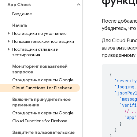
функц
App Check
Введение
После добавл
Начать
убедитесь, чт
Поставщики по умолчанию
Для
Cloud Func
Пользовательские поставщики
вызов вызывае
Поставщики отладки и
тестирования
приведенному 
Мониторинг показателей
запросов
{
Стандартные сервисы Google
"severity
"logging.
Cloud Functions for Firebase
"jsonPay
"messa
Включить принудительное
применение
"verifi
// ..
Стандартные сервисы Google
"app"
Cloud Functions for Firebase
}
}
Защитите пользовательские
}