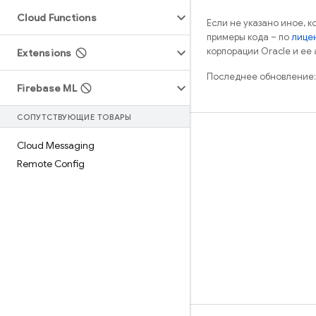
Cloud Functions
Если не указано иное, 
примеры кода – по
лицен
корпорации Oracle и ее
Extensions
Последнее обновление:
Firebase ML
СОПУТСТВУЮЩИЕ ТОВАРЫ
Обучение
Cloud Messaging
Руководства
Remote Config
Справочники
Примеры
Библиотеки
GitHub