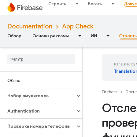
Строить
Бегать
Докум
Documentation
App Check
Обзор
Основы рекламы
ИИ
Строить
Translatio
Обзор
Firebase
Docum
Набор эмуляторов
Отсле
Authentication
прове
Проверка номера телефона