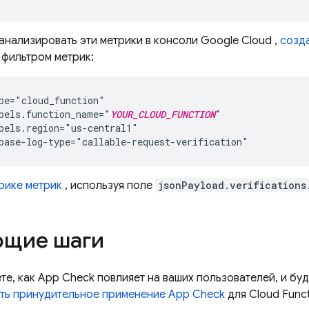
анализировать эти метрики в консоли
Google Cloud
,
созда
фильтром метрик:
pe="cloud_function"

bels.function_name="
YOUR_CLOUD_FUNCTION
"

bels.region="us-central1"

рике метрик
, используя поле
jsonPayload.verifications
щие шаги
те, как
App Check
повлияет на ваших пользователей, и буд
ть принудительное применение
App Check
для
Cloud Func