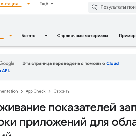
ентация
Ещё
Бегать
Справочные материалы
Пример
Эта страница переведена с помощью
Cloud
n API
.
entation
App Check
Строить
живание показателей за
рки приложений для обл