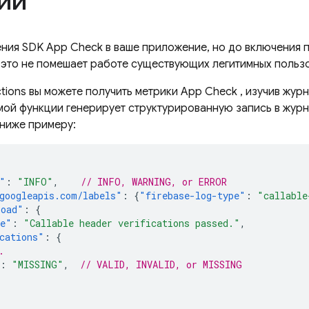
ий
ения SDK
App Check
в ваше приложение, но до включения
о это не помешает работе существующих легитимных польз
tions
вы можете получить метрики
App Check
, изучив жур
мой функции генерирует структурированную запись в жур
ниже примеру:
"
:
"INFO"
,
// INFO, WARNING, or ERROR
googleapis.com/labels"
:
{
"firebase-log-type"
:
"callable
load"
:
{
ge"
:
"Callable header verifications passed."
,
cations"
:
{
.
:
"MISSING"
,
// VALID, INVALID, or MISSING