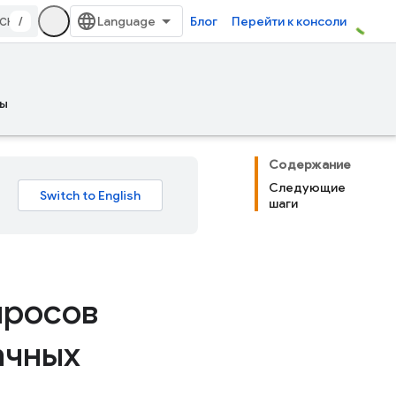
/
Блог
Перейти к консоли
ы
Содержание
Следующие
шаги
просов
ачных