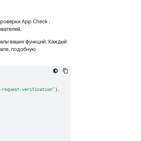
 проверки
App Check
,
ователей.
налы ваших функций. Каждый
нале, подобную
-request-verification"
},