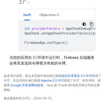
工厂：
Swift
Objective-C
let
providerFactory
=
AppCheckDebugProvide
AppCheck
.
setAppCheckProviderFactory
(
provid
FirebaseApp
.
configure
()
当您的应用在 CI 环境中运行时，Firebase 后端服务
会将其发送的令牌视为有效的令牌。
如未另行说明，那么本页面中的内容已根据
知识共享署名 4.0 许可
获得了
许可，并且代码示例已根据
Apache 2.0 许可
获得了许可。有关详情，请
参阅
Google 开发者网站政策
。Java 是 Oracle 和/或其关联公司的注册
商标。
最后更新时间 (UTC)：2026-04-10。