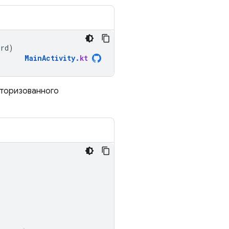
ord
)
MainActivity
.
kt
торизованного