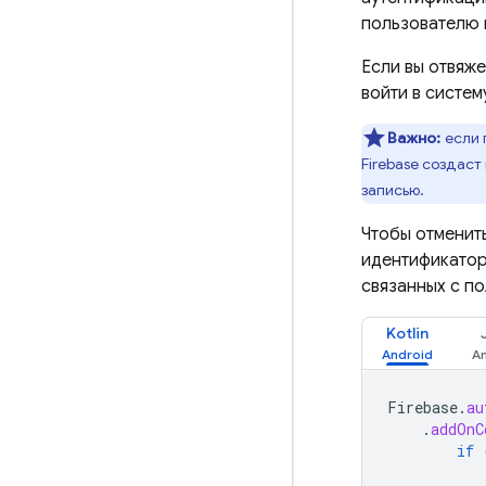
пользователю в
Если вы отвяж
войти в систе
Важно:
если 
Firebase создаст
записью.
Чтобы отменит
идентификатор
связанных с п
Kotlin
Firebase
.
au
.
addOnC
if