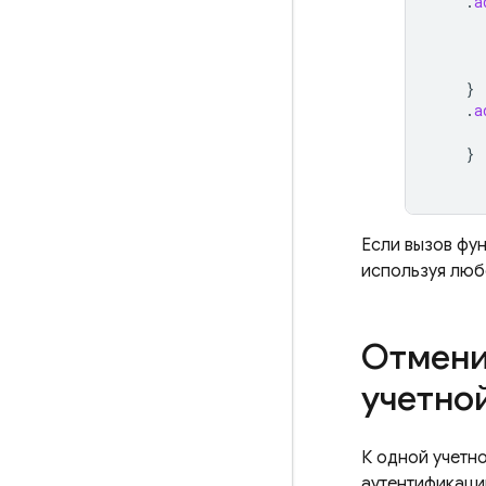
.
a
}
.
a
}
Если вызов фу
используя любо
Отмени
учетно
К одной учетн
аутентификации