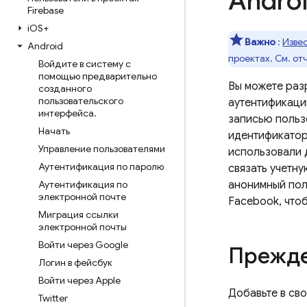
Andro
Firebase
i
OS+
Важно
:
Изве
Android
проектах. См. о
Войдите в систему с
помощью предварительно
Вы можете раз
созданного
пользовательского
аутентификаци
интерфейса
.
записью польз
Начать
идентификатор
Управление пользователями
использовали 
Аутентификация по паролю
связать учетну
Аутентификация по
анонимный поль
электронной почте
Facebook, что
Миграция ссылки
электронной почты
Войти через Google
Прежде
Логин в фейсбук
Войти через Apple
Добавьте в св
Twitter