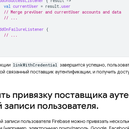
ddOnSuccessListener
{
result
-
val
currentUser
=
result
.
user
// Merge prevUser and currentUser accounts and data
// ...
ddOnFailureListener
{
// ...
нкции
linkWithCredential
завершится успешно, пользоват
й связанный поставщик аутентификации, и получить доступ
ть привязку поставщика аут
й записи пользователя
.
ой записи пользователя Firebase можно привязать нескол
 (например, электронную почту/пароль, Google, Facebook