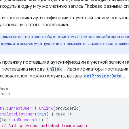
ходить в одну и ту же учетную запись Firebase разными с
ете поставщика аутентификации от учетной записи пользов
му с помощью этого поставщика.
пользователь повторно войдет в систему с тем же провайдером после
 новую, отдельную учетную запись пользователя вместо восстановле
ь привязку поставщика аутентификации к учетной записи п
 поставщика методу
unlink
. Идентификаторы поставщик
ользователем, можно получить, вызвав
getProviderData
.
Java
th
.
currentUser
!!
.
unlink
(
providerId
)
ompleteListener
(
this
)
{
task
-
(
task
.
isSuccessful
)
{
// Auth provider unlinked from account