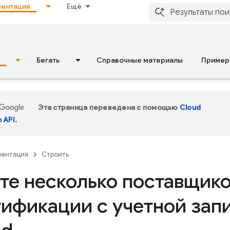
ентация
Ещё
Бегать
Справочные материалы
Пример
Эта страница переведена с помощью
Cloud
n API
.
ментация
Строить
те несколько поставщик
тификации с учетной зап