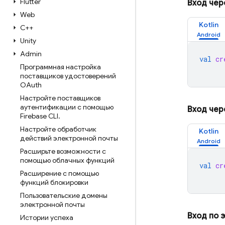
Flutter
Вход чер
Web
Kotlin
C++
Unity
Admin
val
cr
Программная настройка
поставщиков удостоверений
OAuth
Настройте поставщиков
аутентификации с помощью
Вход чер
Firebase CLI
.
Настройте обработчик
Kotlin
действий электронной почты
Расширьте возможности с
помощью облачных функций
val
cr
Расширение с помощью
функций блокировки
Пользовательские домены
электронной почты
Вход по 
Истории успеха