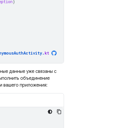
eption
)
nymousAuthActivity
.
kt
ные данные уже связаны с
выполнить объединение
ми вашего приложения: