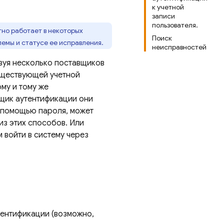
к учетной
записи
пользователя.
но работает в некоторых
Поиск
емы и статусе ее исправления.
неисправностей
зуя несколько поставщиков
существующей учетной
му и тому же
вщик аутентификации они
с помощью пароля, может
из этих способов. Или
 войти в систему через
тентификации (возможно,