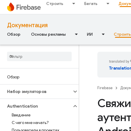
Строить
Бегать
Докум
Документация
Обзор
Основы рекламы
ИИ
Строить
Translatio
Обзор
Firebase
Доку
Набор эмуляторов
Свяжи
Authentication
аутен
Введение
С чего мне начать?
Пользователи в проектах