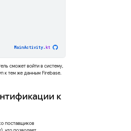
MainActivity
.
kt
ель сможет войти в систему,
 к тем же данным Firebase.
ентификации к
ько поставщиков
), что позволяет