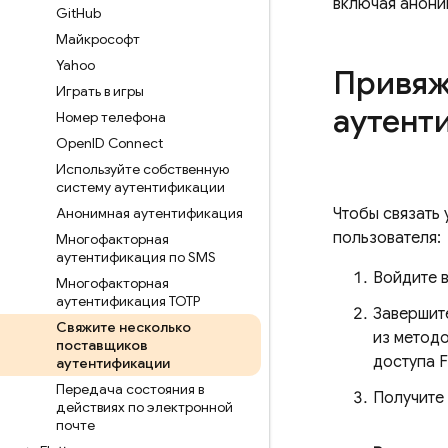
включая анони
Git
Hub
Майкрософт
Yahoo
Привяж
Играть в игры
аутент
Номер телефона
Open
ID Connect
Используйте собственную
систему аутентификации
Анонимная аутентификация
Чтобы связать
пользователя:
Многофакторная
аутентификация по SMS
Войдите в
Многофакторная
аутентификация TOTP
Завершит
Свяжите несколько
из метод
поставщиков
доступа F
аутентификации
Передача состояния в
Получите
действиях по электронной
почте