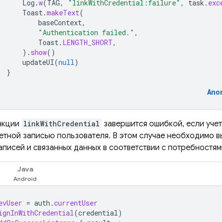
Log
.
w
(
TAG
,
"linkWithCredential:failure"
,
task
.
exc
Toast
.
makeText
(
baseContext
,
"Authentication failed."
,
Toast
.
LENGTH_SHORT
,
).
show
()
updateUI
(
null
)
}
Ano
нкции
linkWithCredential
завершится ошибкой, если учет
четной записью пользователя. В этом случае необходимо 
аписей и связанных данных в соответствии с потребностя
Java
evUser
=
auth
.
currentUser
ignInWithCredential
(
credential
)