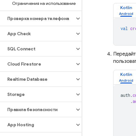
Ограничения на использование
Kotlin
Проверка номера телефона
val
cr
App Check
SQL Connect
Передайт
пользоват
Cloud Firestore
Kotlin
Realtime Database
Storage
auth
.
c
.
a
Правила безопасности
App Hosting