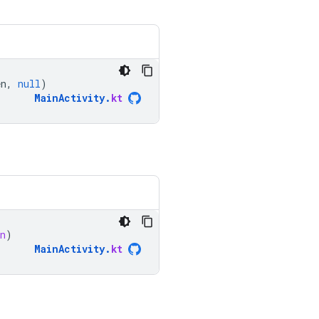
en
,
null
)
MainActivity
.
kt
n
)
MainActivity
.
kt