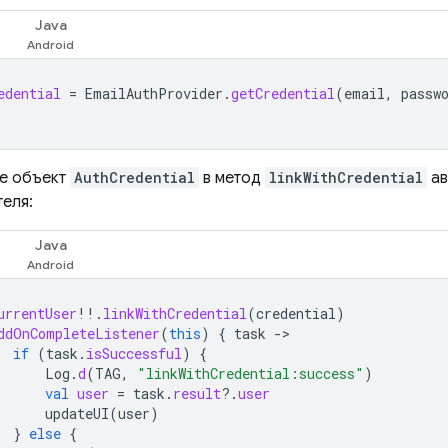
Java
edential
=
EmailAuthProvider
.
getCredential
(
email
,
passw
е объект
AuthCredential
в метод
linkWithCredential
ав
еля:
Java
urrentUser
!!
.
linkWithCredential
(
credential
)
ddOnCompleteListener
(
this
)
{
task
-
if
(
task
.
isSuccessful
)
{
Log
.
d
(
TAG
,
"linkWithCredential:success"
)
val
user
=
task
.
result
?.
user
updateUI
(
user
)
}
else
{