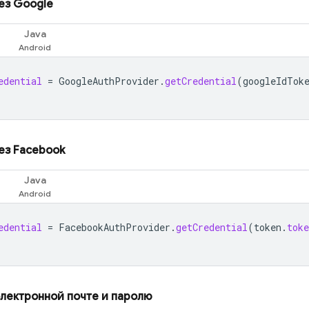
ез Google
Java
edential
=
GoogleAuthProvider
.
getCredential
(
googleIdTok
ез Facebook
Java
edential
=
FacebookAuthProvider
.
getCredential
(
token
.
toke
электронной почте и паролю