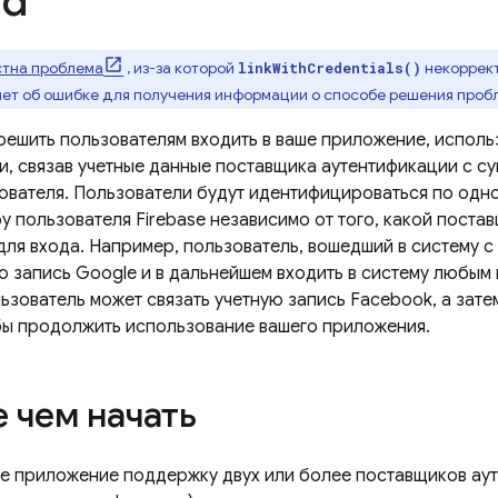
id
стна проблема
, из-за которой
некоррект
linkWithCredentials()
тчет об ошибке для получения информации о способе решения пробл
решить пользователям входить в ваше приложение, исполь
и, связав учетные данные поставщика аутентификации с 
ователя. Пользователи будут идентифицироваться по одно
у пользователя Firebase независимо от того, какой поста
для входа. Например, пользователь, вошедший в систему 
ю запись Google и в дальнейшем входить в систему любым 
зователь может связать учетную запись Facebook, а затем
бы продолжить использование вашего приложения.
 чем начать
ое приложение поддержку двух или более поставщиков ау