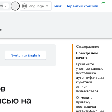
/
Блог
Перейти к консоли
ы
Содержание
Прежде чем
начать
Привяжите
учетные данные
поставщика
аутентификации
к учетной
ов
записи
пользователя.
исью на
Отменить
привязку
поставщика
аутентификации