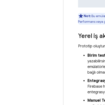
Not:
Bu emülat
Performans veya gü
Yerel iş a
Prototip oluşturm
Birim test
yazabilirsi
emülatörle
bağlı olma
Entegrasy
Firebase h
entegrasyon
Manuel T