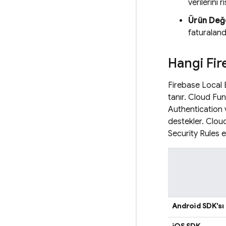
verilerini
Ürün Değ
faturalandı
Hangi Fir
Firebase Local E
tanır.
Cloud Fun
Authentication
destekler.
Cloud
Security Rules
e
Android SDK'sı