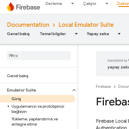
Derleme
Çalıştır
Doküm
Documentation
Local Emulator Suite
Genel bakış
Temel bilgiler
Yapay zeka
yapay zeka 
Genel bakış
Firebase
Docum
Emulator Suite
Fireba
Giriş
Uygulamanızı ve prototipinizi
bağlayın
Yükleme
,
yapılandırma ve
Firebase Local 
entegre etme
Authentication