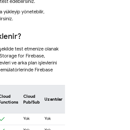
est edebilirsiniz.
a yükleyip yönetebilir,
rsiniz.
klenir?
 şekilde test etmenize olanak
Storage for Firebase
,
evleri ve arka plan işlevlerini
emülatörlerinde
Firebase
Cloud
Cloud
Uzantılar
Functions
Pub/Sub
Yok
Yok