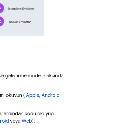
se geliştirme modeli hakkında
ını okuyun (
Apple
,
Android
rin, ardından kodu okuyup
roid
veya
Web
).