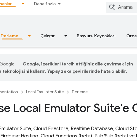
anlar
Daha fazla
Derleme
Çalıştır
Başvuru Kaynakları
Örne
Google, içerikleri tercih ettiğiniz dile çevirmek için
teknolojisini kullanır. Yapay zeka çevirilerinde hata olabilir.
entation
Local Emulator Suite
Derleme
se Local Emulator Suite'e G
Emulator Suite
,
Cloud Firestore
,
Realtime Database
,
Cloud Sto
,
Firebase Hosting
,
Cloud Functions
(beta),
Pub/Sub
(beta) ve