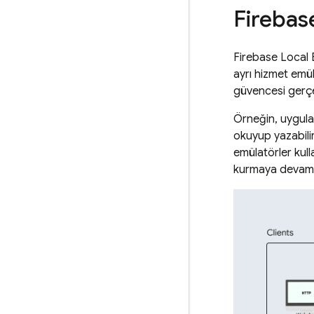
Firebas
Firebase Local E
ayrı hizmet emü
güvencesi gerçe
Örneğin, uygul
okuyup yazabilir
emülatörler kull
kurmaya devam 