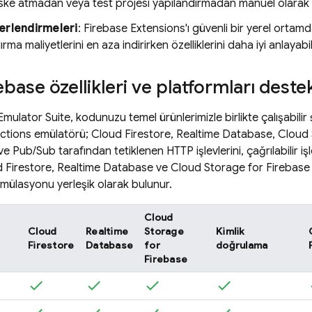
 riske atmadan veya test projesi yapılandırmadan manuel olarak t
erlendirmeleri
:
Firebase Extensions
'ı güvenli bir yerel ortamd
rma maliyetlerini en aza indirirken özelliklerini daha iyi anlayabili
ebase özellikleri ve platformları deste
mulator Suite, kodunuzu temel ürünlerimizle birlikte çalışabilir
ctions
emülatörü;
Cloud Firestore
,
Realtime Database
,
Cloud 
ve
Pub/Sub
tarafından tetiklenen HTTP işlevlerini, çağrılabilir işl
 Firestore
,
Realtime Database
ve
Cloud Storage for Firebase
mülasyonu yerleşik olarak bulunur.
Cloud
Cloud
Realtime
Storage
Kimlik
Firestore
Database
for
doğrulama
Firebase