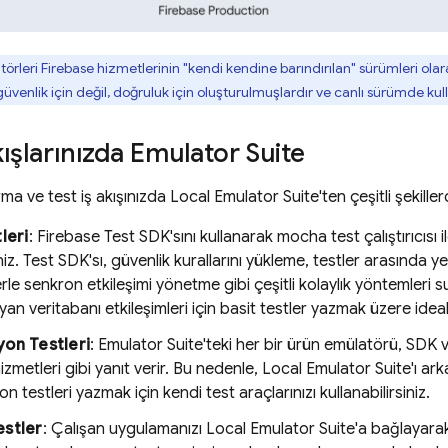
örleri Firebase hizmetlerinin "kendi kendine barındırılan" sürümleri ola
venlik için değil, doğruluk için oluşturulmuşlardır ve canlı sürümde kul
kışlarınızda Emulator Suite
a ve test iş akışınızda Local Emulator Suite'ten çeşitli şekillerd
leri
: Firebase Test SDK'sını kullanarak mocha test çalıştırıcısı i
niz. Test SDK'sı, güvenlik kurallarını yükleme, testler arasında 
rle senkron etkileşimi yönetme gibi çeşitli kolaylık yöntemleri
yan veritabanı etkileşimleri için basit testler yazmak üzere ideal
on Testleri
: Emulator Suite'teki her bir ürün emülatörü, SDK 
izmetleri gibi yanıt verir. Bu nedenle,
Local Emulator Suite
'ı ar
 testleri yazmak için kendi test araçlarınızı kullanabilirsiniz.
estler
: Çalışan uygulamanızı
Local Emulator Suite
'a bağlayara