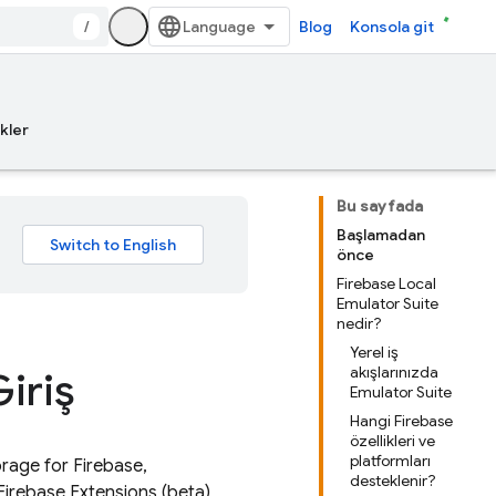
/
Blog
Konsola git
kler
Bu sayfada
Başlamadan
önce
Firebase Local
Emulator Suite
nedir?
Yerel iş
akışlarınızda
iriş
Emulator Suite
Hangi Firebase
özellikleri ve
platformları
rage for Firebase
,
desteklenir?
Firebase Extensions
(beta)