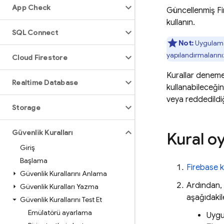
App Check
Güncellenmiş
F
kullanın.
SQL Connect
Not:
Uygulama
yapılandırmaların
Cloud Firestore
Kurallar deneme 
Realtime Database
kullanabileceğini
veya reddedildiğ
Storage
Güvenlik Kuralları
Kural oy
Giriş
Başlama
Firebase
k
Güvenlik Kurallarını Anlama
Ardından,
Güvenlik Kuralları Yazma
aşağıdakil
Güvenlik Kurallarını Test Et
Emülatörü ayarlama
Uygu