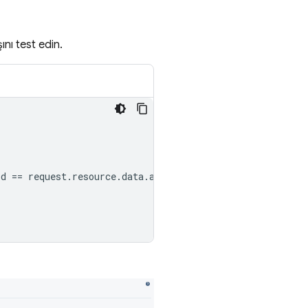
nı test edin.
d == request.resource.data.author_uid
