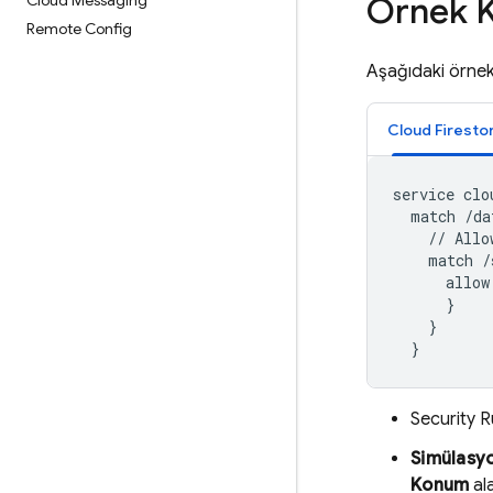
Örnek K
Cloud Messaging
Remote Config
Aşağıdaki örnek 
Cloud Firesto
service clo
  match /da
    // Allo
    match /
      allow
      }

    }

Security R
Simülasyo
Konum
ala