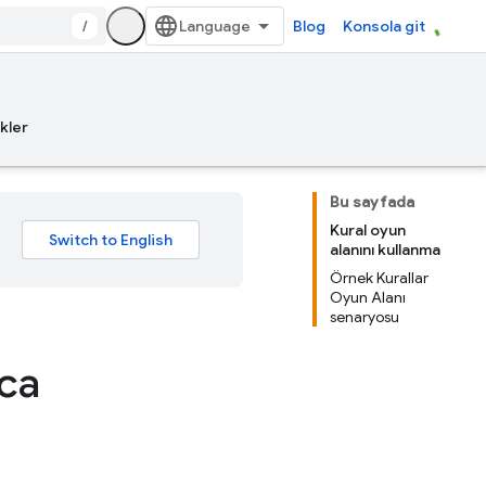
/
Blog
Konsola git
kler
Bu sayfada
Kural oyun
alanını kullanma
Örnek Kurallar
Oyun Alanı
senaryosu
ıca