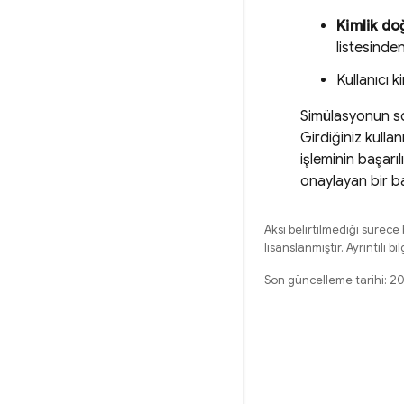
Kimlik d
listesinde
Kullanıcı ki
Simülasyonun son
Girdiğiniz kullan
işleminin başarıl
onaylayan bir b
Aksi belirtilmediği sürece
lisanslanmıştır. Ayrıntılı bil
Son güncelleme tarihi: 2
Öğrenme
Rehberler