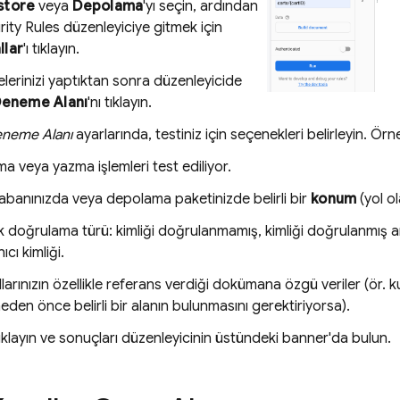
store
veya
Depolama
'yı seçin, ardından
rity Rules
düzenleyiciye gitmek için
llar
'ı tıklayın.
erinizi yaptıktan sonra düzenleyicide
Deneme Alanı
'nı tıklayın.
eneme Alanı
ayarlarında, testiniz için seçenekleri belirleyin. Örn
a veya yazma işlemleri test ediliyor.
tabanınızda veya depolama paketinizde belirli bir
konum
(yol ol
k doğrulama türü: kimliği doğrulanmamış, kimliği doğrulanmış ano
nıcı kimliği.
larınızın özellikle referans verdiği dokümana özgü veriler (ör. ku
den önce belirli bir alanın bulunmasını gerektiriyorsa).
 tıklayın ve sonuçları düzenleyicinin üstündeki banner'da bulun.