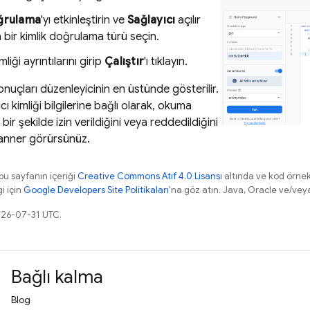
oğrulama
'yı etkinleştirin ve
Sağlayıcı
açılır
n bir kimlik doğrulama türü seçin.
mliği ayrıntılarını girip
Çalıştır
'ı tıklayın.
uçları düzenleyicinin en üstünde gösterilir.
ıcı kimliği bilgilerine bağlı olarak, okuma
ı bir şekilde izin verildiğini veya reddedildiğini
anner görürsünüz.
 bu sayfanın içeriği
Creative Commons Atıf 4.0 Lisansı
altında ve kod örnek
gi için
Google Developers Site Politikaları
'na göz atın. Java, Oracle ve/veya s
026-07-31 UTC.
Bağlı kalma
Blog