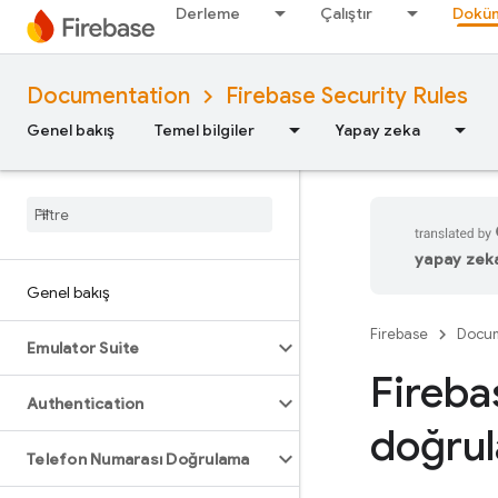
Derleme
Çalıştır
Doküm
Documentation
Firebase Security Rules
Genel bakış
Temel bilgiler
Yapay zeka
yapay zeka 
Genel bakış
Firebase
Docum
Emulator Suite
Firebas
Authentication
doğrul
Telefon Numarası Doğrulama