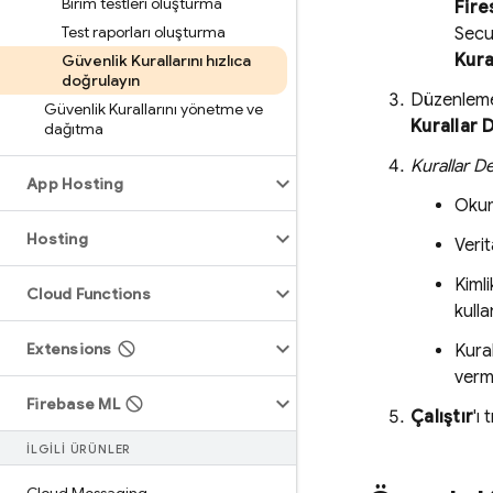
Birim testleri oluşturma
Fire
Test raporları oluşturma
Secu
Kura
Güvenlik Kurallarını hızlıca
doğrulayın
Düzenlemel
Güvenlik Kurallarını yönetme ve
Kurallar 
dağıtma
Kurallar D
App Hosting
Okum
Hosting
Veri
Kimli
Cloud Functions
kulla
Extensions
Kural
verme
Firebase ML
Çalıştır
'ı
İLGİLİ ÜRÜNLER