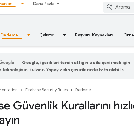
anlar
Daha fazla
Derleme
Çalıştır
Başvuru Kaynakları
Örne
Google, içerikleri tercih ettiğiniz dile çevirmek için
teknolojisini kullanır. Yapay zeka çevirilerinde hata olabilir.
entation
Firebase Security Rules
Derleme
e Güvenlik Kurallarını hızl
ayın