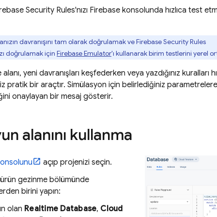
irebase Security Rules
'nızı
Firebase
konsolunda hızlıca test etm
nızın davranışını tam olarak doğrulamak ve
Firebase Security Rules
ızı doğrulamak için
Firebase Emulator
'ı kullanarak birim testlerini yerel 
alanı, yeni davranışları keşfederken veya yazdığınız kuralları h
z pratik bir araçtır. Simülasyon için belirlediğiniz parametrelere 
ini onaylayan bir mesaj gösterir.
un alanını kullanma
onsolunu
açıp projenizi seçin.
 ürün gezinme bölümünde
erden birini yapın:
n olan
Realtime Database
,
Cloud