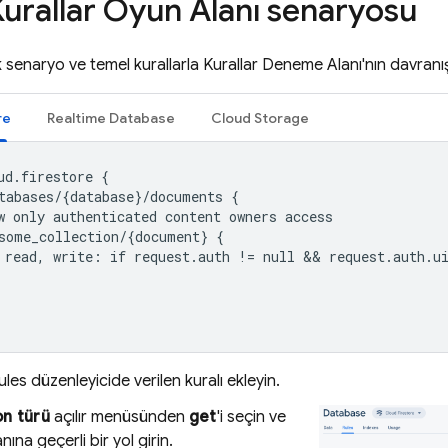
urallar Oyun Alanı senaryosu
senaryo ve temel kurallarla Kurallar Deneme Alanı'nın davranışı
re
Realtime Database
Cloud Storage
ud.firestore {

tabases/{database}/documents {

w only authenticated content owners access

some_collection/{document} {

 read, write: if request.auth != null && request.auth.ui
ules
düzenleyicide verilen kuralı ekleyin.
n türü
açılır menüsünden
get
'i seçin ve
nına geçerli bir yol girin.