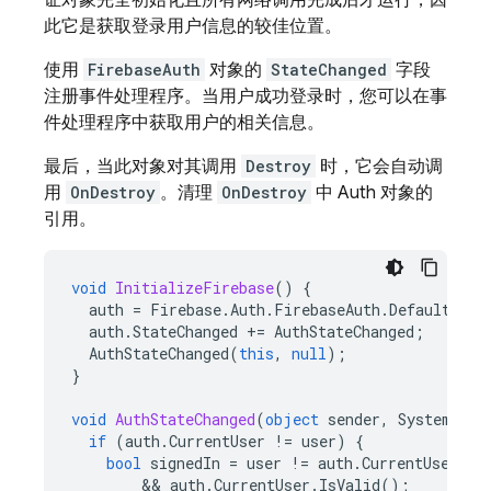
证对象完全初始化且所有网络调用完成后才运行，因
此它是获取登录用户信息的较佳位置。
使用
FirebaseAuth
对象的
StateChanged
字段
注册事件处理程序。当用户成功登录时，您可以在事
件处理程序中获取用户的相关信息。
最后，当此对象对其调用
Destroy
时，它会自动调
用
OnDestroy
。清理
OnDestroy
中 Auth 对象的
引用。
void
InitializeFirebase
()
{
auth
=
Firebase
.
Auth
.
FirebaseAuth
.
DefaultInst
auth
.
StateChanged
+=
AuthStateChanged
;
AuthStateChanged
(
this
,
null
);
}
void
AuthStateChanged
(
object
sender
,
System
.
Eve
if
(
auth
.
CurrentUser
!=
user
)
{
bool
signedIn
=
user
!=
auth
.
CurrentUser
 &&
        && 
auth
.
CurrentUser
.
IsValid
();