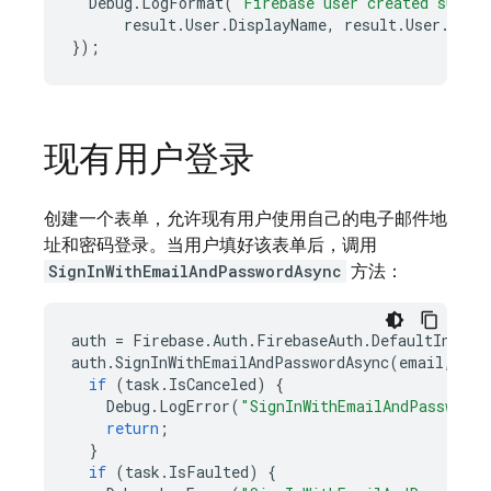
Debug
.
LogFormat
(
"Firebase user created succe
result
.
User
.
DisplayName
,
result
.
User
.
User
});
现有用户登录
创建一个表单，允许现有用户使用自己的电子邮件地
址和密码登录。当用户填好该表单后，调用
SignInWithEmailAndPasswordAsync
方法：
auth
=
Firebase
.
Auth
.
FirebaseAuth
.
DefaultInstan
auth
.
SignInWithEmailAndPasswordAsync
(
email
,
pas
if
(
task
.
IsCanceled
)
{
Debug
.
LogError
(
"SignInWithEmailAndPasswordA
return
;
}
if
(
task
.
IsFaulted
)
{