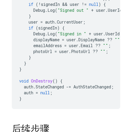
if
(
!
signedIn
 && 
user
!=
null
)
{
Debug
.
Log
(
"Signed out "
+
user
.
UserId
);
}
user
=
auth
.
CurrentUser
;
if
(
signedIn
)
{
Debug
.
Log
(
"Signed in "
+
user
.
UserId
);
displayName
=
user
.
DisplayName
??
""
;
emailAddress
=
user
.
Email
??
""
;
photoUrl
=
user
.
PhotoUrl
??
""
;
}
}
}
void
OnDestroy
()
{
auth
.
StateChanged
-=
AuthStateChanged
;
auth
=
null
;
}
后续步骤