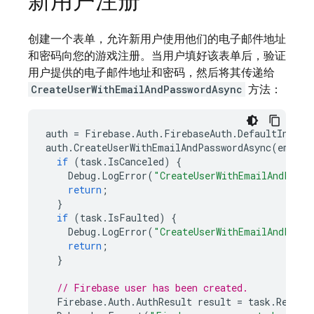
新用户注册
创建一个表单，允许新用户使用他们的电子邮件地址
和密码向您的游戏注册。当用户填好该表单后，验证
用户提供的电子邮件地址和密码，然后将其传递给
CreateUserWithEmailAndPasswordAsync
方法：
auth
=
Firebase
.
Auth
.
FirebaseAuth
.
DefaultInstan
auth
.
CreateUserWithEmailAndPasswordAsync
(
email
,
if
(
task
.
IsCanceled
)
{
Debug
.
LogError
(
"CreateUserWithEmailAndPassw
return
;
}
if
(
task
.
IsFaulted
)
{
Debug
.
LogError
(
"CreateUserWithEmailAndPassw
return
;
}
// Firebase user has been created.
Firebase
.
Auth
.
AuthResult
result
=
task
.
Result