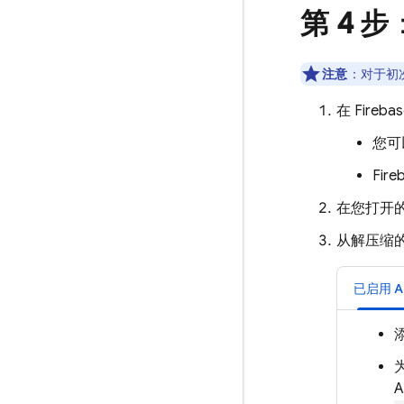
第 4 步
注意
：对于初次
在
Fireba
您可
Fire
在您打开的
从解压缩的
已启用
A
A