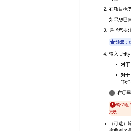
在项目概
如果您已向
选择您要注
注意
：如
输入 Uni
对于 
对于 
“软
在哪里可
确保输入
更改。
（可选）输
这些别名