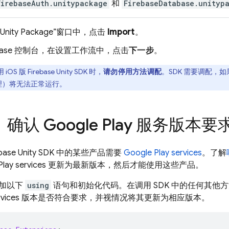
FirebaseAuth.unitypackage
和
FirebaseDatabase.unityp
t Unity Package”窗口中，点击
Import
。
base
控制台，在设置工作流中，点击
下一步
。
 iOS 版
Firebase
Unity
SDK 时，
请勿停用方法调配
。SDK 需要调配，如果
理）将无法正常运行。
：确认 Google Play 服务版本要
base
Unity
SDK 中的某些产品需要
Google Play
services
。了解
Play
services
更新为最新版本，然后才能使用这些产品。
加以下
using
语句和初始化代码。在调用 SDK 中的任何其他
vices
版本是否符合要求，并视情况将其更新为相应版本。