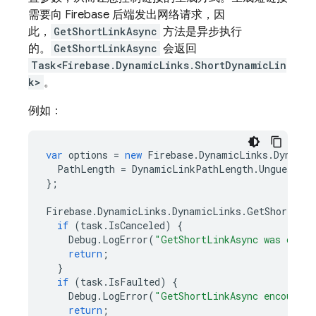
需要向 Firebase 后端发出网络请求，因
此，
GetShortLinkAsync
方法是异步执行
的。
GetShortLinkAsync
会返回
Task<Firebase.DynamicLinks.ShortDynamicLin
k>
。
例如：
var
options
=
new
Firebase
.
DynamicLinks
.
Dynamic
PathLength
=
DynamicLinkPathLength
.
Unguessabl
};
Firebase
.
DynamicLinks
.
DynamicLinks
.
GetShortLink
if
(
task
.
IsCanceled
)
{
Debug
.
LogError
(
"GetShortLinkAsync was cance
return
;
}
if
(
task
.
IsFaulted
)
{
Debug
.
LogError
(
"GetShortLinkAsync encounter
return
;