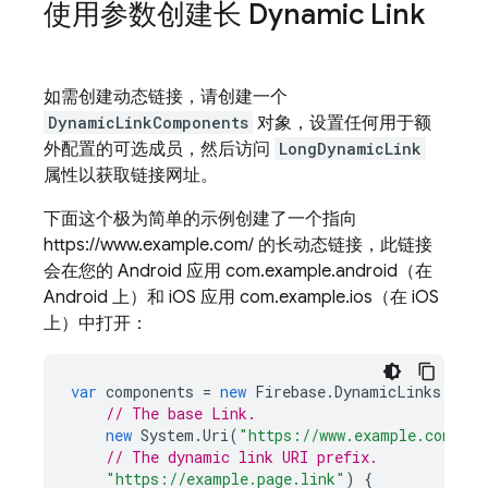
使用参数创建长
Dynamic Link
如需创建动态链接，请创建一个
DynamicLinkComponents
对象，设置任何用于额
外配置的可选成员，然后访问
LongDynamicLink
属性以获取链接网址。
下面这个极为简单的示例创建了一个指向
https://www.example.com/ 的长动态链接，此链接
会在您的 Android 应用 com.example.android（在
Android 上）和 iOS 应用 com.example.ios（在 iOS
上）中打开：
var
components
=
new
Firebase
.
DynamicLinks
.
Dyna
// The base Link.
new
System
.
Uri
(
"https://www.example.com/"
)
// The dynamic link URI prefix.
"https://example.page.link"
)
{