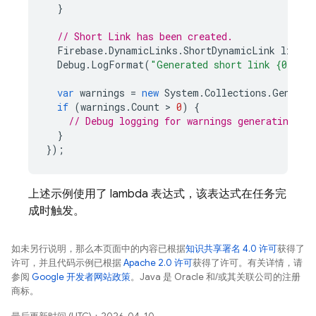
}
// Short Link has been created.
Firebase
.
DynamicLinks
.
ShortDynamicLink
link
=
Debug
.
LogFormat
(
"Generated short link {0}"
,
l
var
warnings
=
new
System
.
Collections
.
Generic
if
(
warnings
.
Count
 > 
0
)
{
// Debug logging for warnings generating th
}
});
上述示例使用了 lambda 表达式，该表达式在任务完
成时触发。
如未另行说明，那么本页面中的内容已根据
知识共享署名 4.0 许可
获得了
许可，并且代码示例已根据
Apache 2.0 许可
获得了许可。有关详情，请
参阅
Google 开发者网站政策
。Java 是 Oracle 和/或其关联公司的注册
商标。