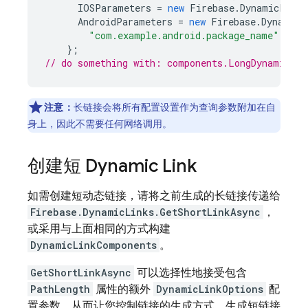
IOSParameters
=
new
Firebase
.
DynamicLinks
AndroidParameters
=
new
Firebase
.
DynamicL
"com.example.android.package_name"
),
};
// do something with: components.LongDynamicLin
注意：
长链接会将所有配置设置作为查询参数附加在自
身上，因此不需要任何网络调用。
创建短
Dynamic Link
如需创建短动态链接，请将之前生成的长链接传递给
Firebase.DynamicLinks.GetShortLinkAsync
，
或采用与上面相同的方式构建
DynamicLinkComponents
。
GetShortLinkAsync
可以选择性地接受包含
PathLength
属性的额外
DynamicLinkOptions
配
置参数，从而让您控制链接的生成方式。生成短链接