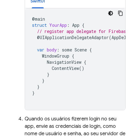
SwiftUI
@
main
struct
YourApp
:
App
{
// register app delegate for Firebase se
@
UIApplicationDelegateAdaptor
(
AppDelegat
var
body
:
some
Scene
{
WindowGroup
{
NavigationView
{
ContentView
()
}
}
}
}
Quando os usuários fizerem login no seu
app, envie as credenciais de login, como
nome de usuário e senha, ao seu servidor de