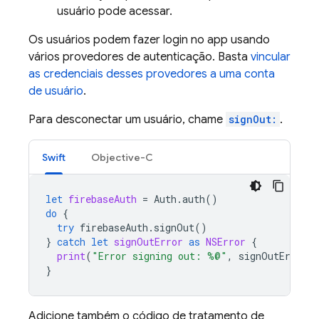
usuário pode acessar.
Os usuários podem fazer login no app usando
vários provedores de autenticação. Basta
vincular
as credenciais desses provedores a uma conta
de usuário
.
Para desconectar um usuário, chame
signOut:
.
Swift
Objective-C
let
firebaseAuth
=
Auth
.
auth
()
do
{
try
firebaseAuth
.
signOut
()
}
catch
let
signOutError
as
NSError
{
print
(
"Error signing out: %@"
,
signOutError
)
}
Adicione também o código de tratamento de