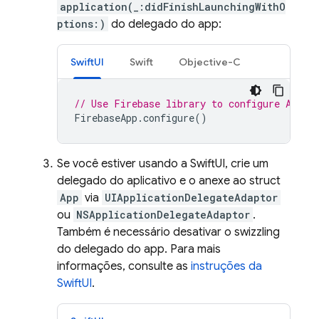
application(_:didFinishLaunchingWithO
ptions:)
do delegado do app:
SwiftUI
Swift
Objective-C
// Use Firebase library to configure APIs
FirebaseApp
.
configure
()
Se você estiver usando a SwiftUI, crie um
delegado do aplicativo e o anexe ao struct
App
via
UIApplicationDelegateAdaptor
ou
NSApplicationDelegateAdaptor
.
Também é necessário desativar o swizzling
do delegado do app. Para mais
informações, consulte as
instruções da
SwiftUI
.