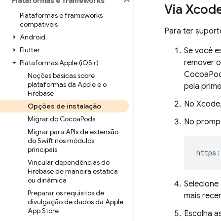
Plataformas e frameworks
Via Xcod
Plataformas e frameworks
compatíveis
Para ter suport
Android
Flutter
Se você e
remover o
Plataformas Apple (i
OS+)
CocoaPods
Noções básicas sobre
plataformas da Apple e o
pela prime
Firebase
No Xcode,
Opções de instalação
Migrar do Cocoa
Pods
No prompt 
Migrar para APIs de extensão
do Swift nos módulos
principais
Vincular dependências do
Firebase de maneira estática
ou dinâmica
Selecione
Preparar os requisitos de
mais rece
divulgação de dados da Apple
App Store
Escolha as