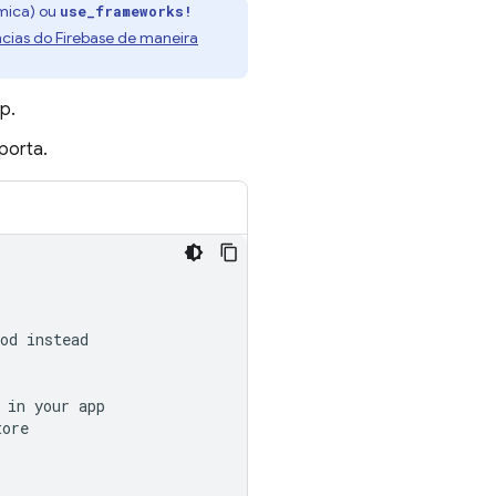
mica) ou
use_frameworks!
cias do Firebase de maneira
p.
porta.
od instead

in your app

tore