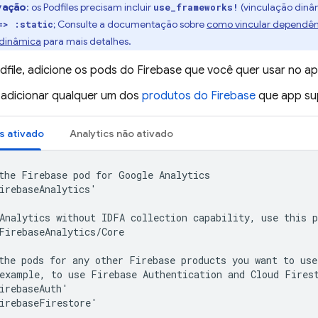
vação
:
os Podfiles precisam incluir
(vinculação dinâ
use_frameworks!
; Consulte a documentação sobre
como vincular dependên
=> :static
 dinâmica
para mais detalhes.
dfile, adicione os pods do Firebase que você quer usar no ap
l adicionar qualquer um dos
produtos do Firebase
que app su
s
ativado
Analytics
não ativado
the Firebase pod for 
Google Analytics
irebaseAnalytics'

Analytics
 without IDFA collection capability, use this p
FirebaseAnalytics/Core

the pods for any other Firebase products you want to use 
example, to use 
Firebase Authentication
 and 
Cloud Fires
irebaseAuth'

irebaseFirestore'