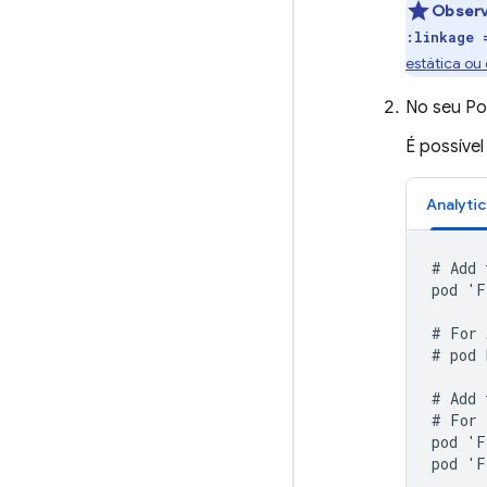
Obser
:linkage 
estática ou
No seu Po
É possíve
Analytic
# Add 
pod 'F
# For 
# pod 
# Add 
# For 
pod 'F
pod 'F