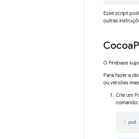
Esse script po
outras instruçõ
Cocoa
P
O Firebase sup
Para fazer a di
ou versões mai
Crie um Po
comando:
pod 