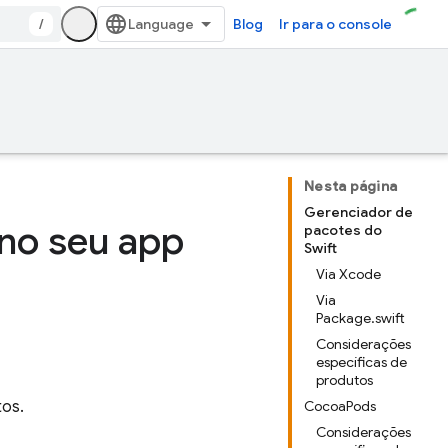
/
Blog
Ir para o console
Nesta página
Gerenciador de
 no seu app
pacotes do
Swift
Via Xcode
Via
Package.swift
Considerações
específicas de
produtos
tos.
CocoaPods
Considerações