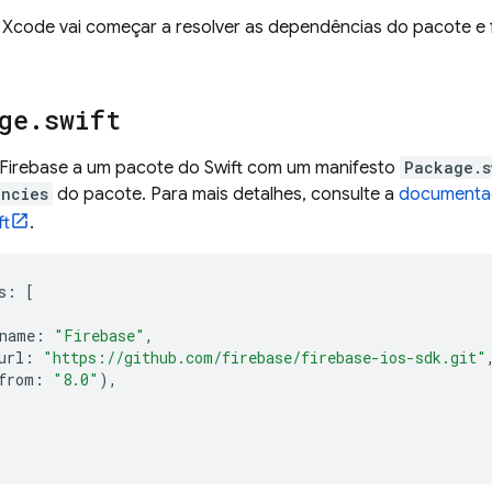
o Xcode vai começar a resolver as dependências do pacote e
ge
.
swift
o Firebase a um pacote do Swift com um manifesto
Package.s
ncies
do pacote. Para mais detalhes, consulte a
documenta
ft
.
s
:
[
name
:
"Firebase"
,
url
:
"https://github.com/firebase/firebase-ios-sdk.git"
from
:
"8.0"
),