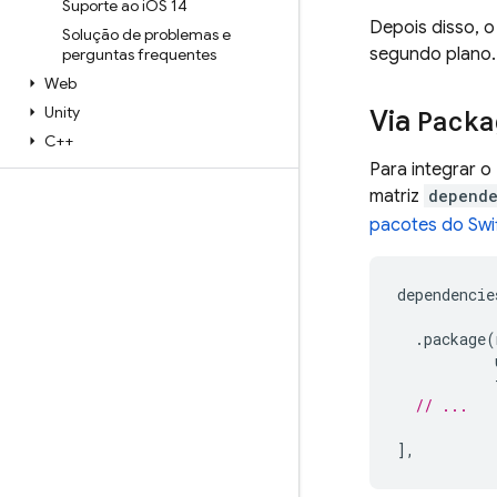
Suporte ao i
OS 14
Depois disso, 
Solução de problemas e
segundo plano.
perguntas frequentes
Web
Unity
Via
Packa
C++
Para integrar 
matriz
depende
pacotes do Swi
dependencie
.
package
(
// ...
],