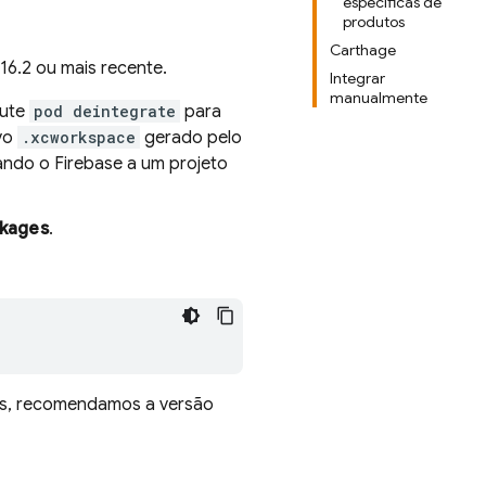
específicas de
produtos
Carthage
16.2 ou mais recente.
Integrar
manualmente
cute
pod deintegrate
para
ivo
.xcworkspace
gerado pelo
ndo o Firebase a um projeto
ckages
.
tos, recomendamos a versão