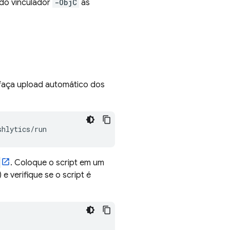
g do vinculador
-ObjC
às
 faça upload automático dos
. Coloque o script em um
) e verifique se o script é