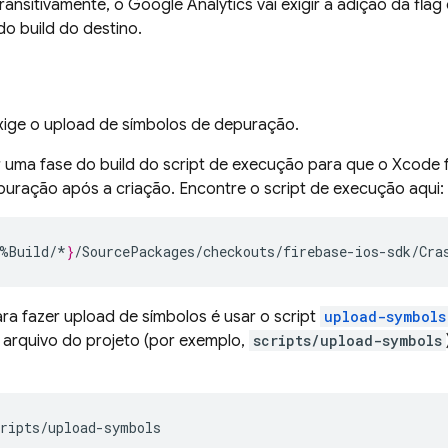
transitivamente, o
Google Analytics
vai exigir a adição da fla
o build do destino.
ige o upload de símbolos de depuração.
 uma fase do build do script de execução para que o Xcode
uração após a criação. Encontre o script de execução aqui:
%
Build
/*
}
a fazer upload de símbolos é usar o script
upload-symbols
 arquivo do projeto (por exemplo,
scripts/upload-symbols
ripts
/
upload
-
symbols