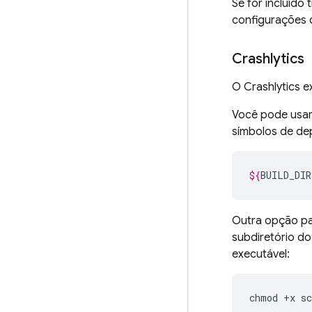
Se for incluído 
configurações d
Crashlytics
O
Crashlytics
ex
Você pode usar
símbolos de dep
${
BUILD_DIR
Outra opção par
subdiretório do
executável:
chmod
+
x
sc