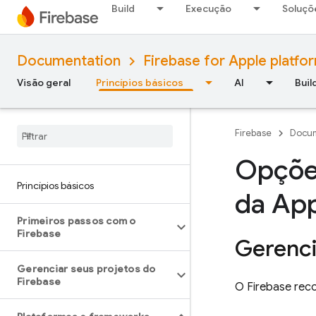
Build
Execução
Soluçõ
Documentation
Firebase for Apple platfo
Visão geral
Princípios básicos
AI
Buil
Firebase
Docum
Opções
Princípios básicos
da Ap
Primeiros passos com o
Firebase
Gerenci
Gerenciar seus projetos do
Firebase
O Firebase rec