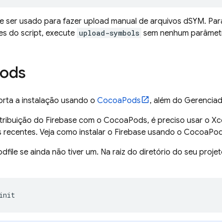
de ser usado para fazer upload manual de arquivos dSYM. Pa
es do script, execute
upload-symbols
sem nenhum parâmet
ods
orta a instalação usando o
CocoaPods
, além do Gerenciad
stribuição do Firebase com o CocoaPods, é preciso usar o X
s recentes. Veja como instalar o Firebase usando o CocoaPod
dfile se ainda não tiver um. Na raiz do diretório do seu proje
init