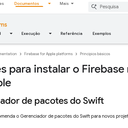
es
Documentos
Mais
rms
d
Execução
Referência
Exemplos
entation
Firebase for Apple platforms
Princípios básicos
 para instalar o Firebase
ple
ador de pacotes do Swift
omenda o Gerenciador de pacotes do Swift para novos proje