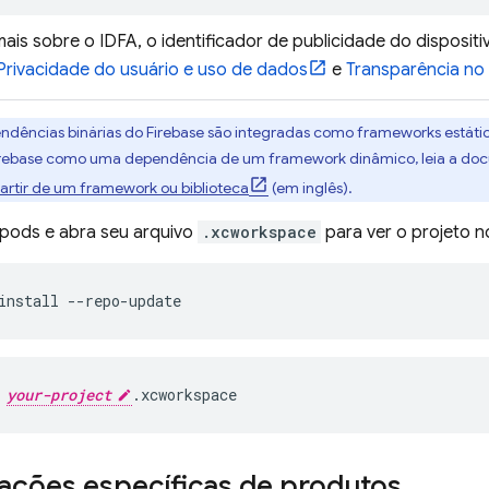
mais sobre o IDFA, o identificador de publicidade do disposi
Privacidade do usuário e uso de dados
e
Transparência no
ndências binárias do Firebase são integradas como frameworks estátic
irebase como uma dependência de um framework dinâmico, leia a d
partir de um framework ou biblioteca
(em inglês).
s pods e abra seu arquivo
.xcworkspace
para ver o projeto 
install --repo-update
 
your-project
.xcworkspace
ações específicas de produtos