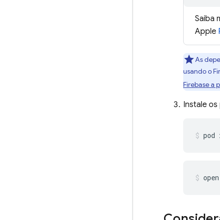
Saiba 
Apple
As depe
usando o F
Firebase a 
Instale o
pod 
open
Consider