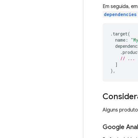
Em seguida, em
dependencies
.
target
(
name
:
"M
dependenc
.
produc
// ...
]
),
Consider
Alguns produto
Google Anal