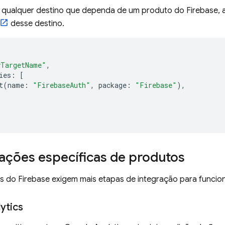
 qualquer destino que dependa de um produto do Firebase, 
desse destino.
yTargetName"
,
ies
:
[
t
(
name
:
"FirebaseAuth"
,
package
:
"Firebase"
),
ações específicas de produtos
s do Firebase exigem mais etapas de integração para funcio
ytics