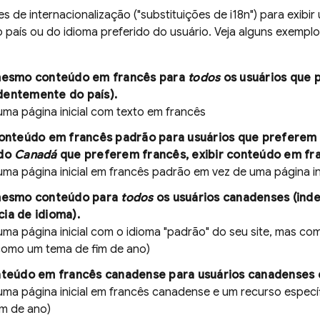
es de internacionalização ("substituições de i18n") para exibi
país ou do idioma preferido do usuário. Veja alguns exempl
 mesmo conteúdo em francês para
todos
os usuários que 
dentemente do país).
uma página inicial com texto em francês
conteúdo em francês padrão para usuários que preferem 
 do
Canadá
que preferem francês, exibir conteúdo em fr
uma página inicial em francês padrão em vez de uma página i
 mesmo conteúdo para
todos
os usuários canadenses (in
ia de idioma).
uma página inicial com o idioma "padrão" do seu site, mas co
omo um tema de fim de ano)
onteúdo em francês canadense para usuários canadenses 
uma página inicial em francês canadense e um recurso espe
im de ano)