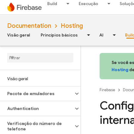
Build
Execução
Soluçõ
Documentation
Hosting
Visão geral
Princípios básicos
AI
Buil
Se você es
Hosting
de
Visão geral
Firebase
Docum
Pacote de emuladores
Config
Authentication
intern
Verificação do número de
telefone