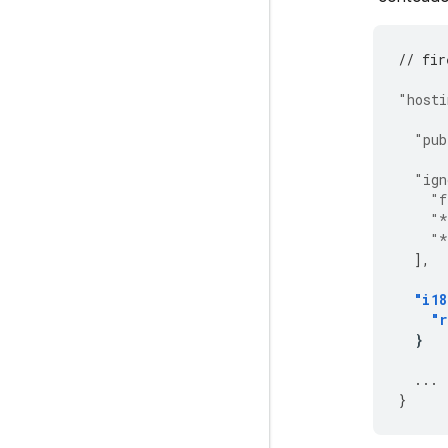
// fir
"hosti
"pub
"ign
"f
"*
"*
],
"i18
"
}
...
}