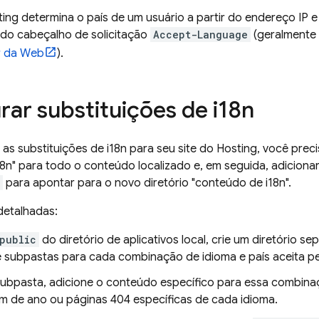
ting
determina o país de um usuário a partir do endereço IP e
r do cabeçalho de solicitação
Accept-Language
(geralmente
r da Web
).
rar substituições de i18n
 as substituições de i18n para seu site do
Hosting
, você preci
8n" para todo o conteúdo localizado e, em seguida, adicionar
para apontar para o novo diretório "conteúdo de i18n".
detalhadas:
public
do diretório de aplicativos local, crie um diretório 
ie subpastas para cada combinação de idioma e país aceita pel
ubpasta, adicione o conteúdo específico para essa combinaç
im de ano ou páginas 404 específicas de cada idioma.