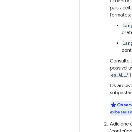
O diretór
país acei
formatos:
lan
pref
lan
cont
Consulte
possível u
es_ALL/
)
Os arquiv
subpastas
Obser
exibe seus 
Adicione 
"conteúdo