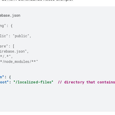
ebase.json
ng"
:
{
lic"
:
"public"
,
ore"
:
[
irebase.json"
,
*/.*"
,
*/node_modules/**"
n"
:
{
root"
:
"/localized-files"
// directory that contain