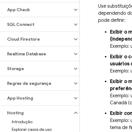
Use substituiçõ
App Check
dependendo do 
pode definir:
SQL Connect
Exibir o
(indepen
Cloud Firestore
Exemplo: 
Realtime Database
Exibir o 
usuários
Storage
Exemplo: 
Exibir o
Regras de segurança
preferênc
Exemplo: 
App Hosting
Canadá (c
Hosting
Exibir c
Exemplo: 
Introdução
tema de f
Explorar casos de uso