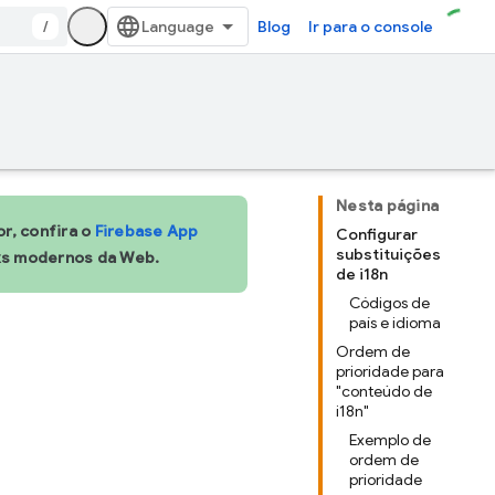
/
Blog
Ir para o console
Nesta página
r, confira o
Firebase App
Configurar
substituições
rks modernos da Web.
de i18n
Códigos de
país e idioma
Ordem de
prioridade para
"conteúdo de
i18n"
Exemplo de
ordem de
prioridade