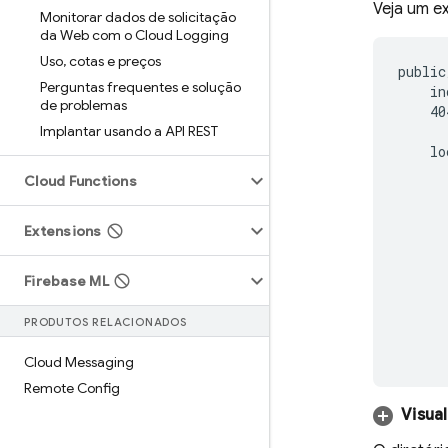
Veja um e
Monitorar dados de solicitação
da Web com o Cloud Logging
Uso
,
cotas e preços
public/
Perguntas frequentes e solução
    in
de problemas
    40
Implantar usando a API REST
    lo
      
Cloud Functions
      
      
Extensions
      
      
      
Firebase ML
      
      
PRODUTOS RELACIONADOS
      
      
Cloud Messaging
Remote Config
Visua