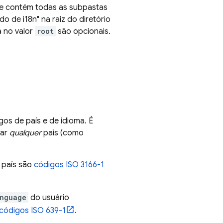
ue contém todas as subpastas
o de i18n" na raiz do diretório
a no valor
root
são opcionais.
os de país e de idioma. É
car
qualquer
país (como
 país são
códigos ISO 3166-1
nguage
do usuário
códigos ISO 639-1
.