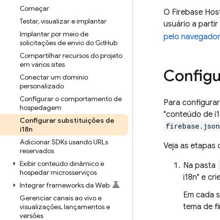
Começar
O
Firebase Hos
Testar
,
visualizar e implantar
usuário a parti
Implantar por meio de
pelo navegado
solicitações de envio do Git
Hub
Compartilhar recursos do projeto
em vários sites
Configu
Conectar um domínio
personalizado
Configurar o comportamento de
Para configurar
hospedagem
"conteúdo de i1
Configurar substituições de
firebase.json
i18n
Adicionar SDKs usando URLs
Veja as etapas 
reservados
Exibir conteúdo dinâmico e
Na pasta
hospedar microsserviços
i18n" e cr
Integrar frameworks da Web
Em cada s
Gerenciar canais ao vivo e
tema de f
visualizações
,
lançamentos e
versões