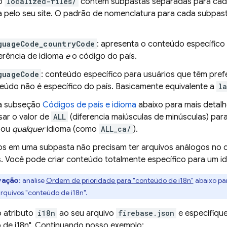
io
localized-files/
contém subpastas separadas para cad
ta pelo seu site. O padrão de nomenclatura para cada subpas
guageCode_countryCode
: apresenta o conteúdo específico
erência de idioma
e
o código do país.
guageCode
: conteúdo específico para usuários que têm pref
eúdo não é específico do país. Basicamente equivalente a
l
 a subseção
Códigos de país e idioma
abaixo para mais detalh
sar o valor de
ALL
(diferencia maiúsculas de minúsculas) para
 ou
qualquer
idioma (como
ALL_ca/
).
os em uma subpasta não precisam ter arquivos análogos no d
. Você pode criar conteúdo totalmente específico para um id
vação
: analise
Ordem de prioridade para "conteúdo de i18n"
abaixo pa
arquivos "conteúdo de i18n".
o atributo
i18n
ao seu arquivo
firebase.json
e especifique
 de i18n". Continuando nosso exemplo: