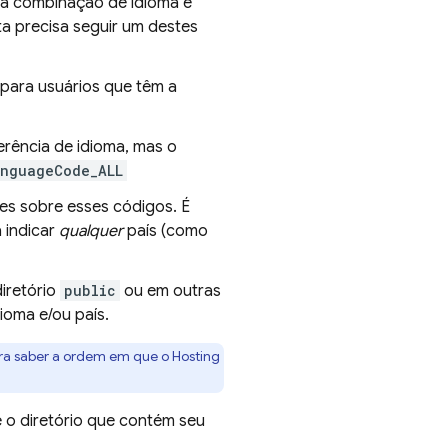
a combinação de idioma e
ta precisa seguir um destes
 para usuários que têm a
erência de idioma, mas o
anguageCode_ALL
es sobre esses códigos. É
 indicar
qualquer
país (como
iretório
public
ou em outras
ioma e/ou país.
ra saber a ordem em que o
Hosting
 o diretório que contém seu