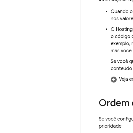
Quando 
nos valor
O
Hosting
o código 
exemplo, 
mas você
Se você q
conteúdo 
Veja e
Ordem d
Se você configu
prioridade: