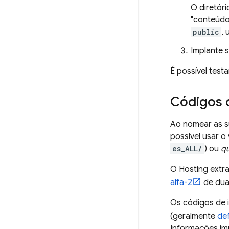
O diretór
"conteúdo 
public
,
Implante s
É possível tes
Códigos d
Ao nomear as su
possível usar o
es_ALL/
) ou
qu
O
Hosting
extra
alfa-2
de duas
Os códigos de 
(geralmente
de
Informações im