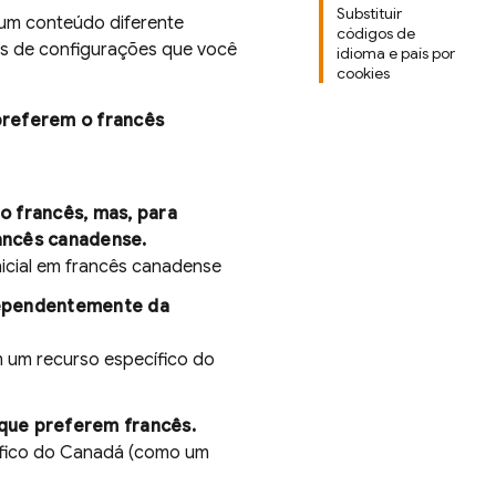
Substituir
r um conteúdo diferente
códigos de
os de configurações que você
idioma e país por
cookies
preferem o francês
o francês, mas, para
ancês canadense.
nicial em francês canadense
dependentemente da
m um recurso específico do
que preferem francês.
cífico do Canadá (como um