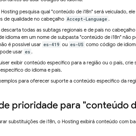
o
Hosting
pesquisa qual "conteúdo de i18n" será veiculado, el
es de qualidade no cabeçalho
Accept-Language
.
descarta todas as subtags regionais e de país no cabeçalh
de idioma em um nome de subpasta "conteúdo de i18n" não p
não é possível usar
es-419
ou
es-US
como código de idiom
 pode usar
es
.
uiser exibir conteúdo específico para a região ou o país, cr
específico do idioma e país.
xemplos para oferecer suporte a conteúdo específico da reg
e prioridade para "conteúdo d
rar substituições de i18n, o
Hosting
exibirá conteúdo com ba