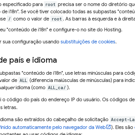
io especificado para
root
precisa ser o nome do diretório q
de i18n". Se você tiver colocado todas as subpastas "conteúd
 use
/
como o valor de
root
. As barras à esquerda e à direit
eu "conteúdo de i18n" e configure-o no site do
Hosting
.
tar sua configuração usando
substituições de cookies
.
e país e idioma
bpastas "conteúdo de i18n", use letras minúsculas para códig
 valor de
ALL
(diferencia maiúsculas de minúsculas) para indi
alquer
idioma (como
ALL_ca/
).
i o código do país do endereço IP do usuário. Os códigos de
 letras.
idioma são extraídos do cabeçalho de solicitação
Accept-La
finido automaticamente pelo navegador da Web
). Eles são
portantes ao usar códigos de idioma: