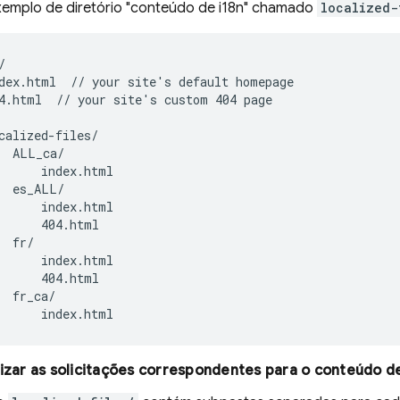
xemplo de diretório "conteúdo de i18n" chamado
localized-


dex.html  // your site's default homepage

4.html  // your site's custom 404 page

calized-files/

  ALL_ca/

      index.html

  es_ALL/

      index.html

      404.html

  fr/

      index.html

      404.html

  fr_ca/

      index.html
lizar as solicitações correspondentes para o conteúdo d