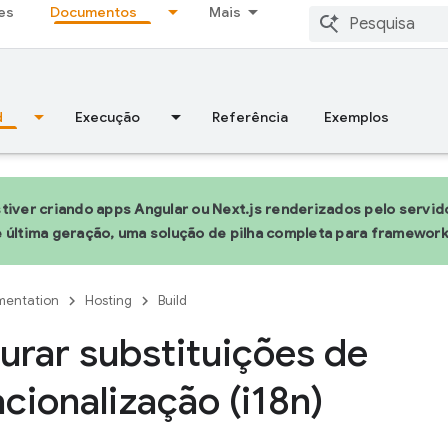
es
Documentos
Mais
d
Execução
Referência
Exemplos
tiver criando apps Angular ou Next.js renderizados pelo servido
 última geração, uma solução de pilha completa para framewo
entation
Hosting
Build
urar substituições de
acionalização (i18n)