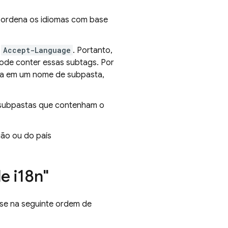
e ordena os idiomas com base
o
Accept-Language
. Portanto,
ode conter essas subtags. Por
a em um nome de subpasta,
ie subpastas que contenham o
ião ou do país
e i18n"
se na seguinte ordem de