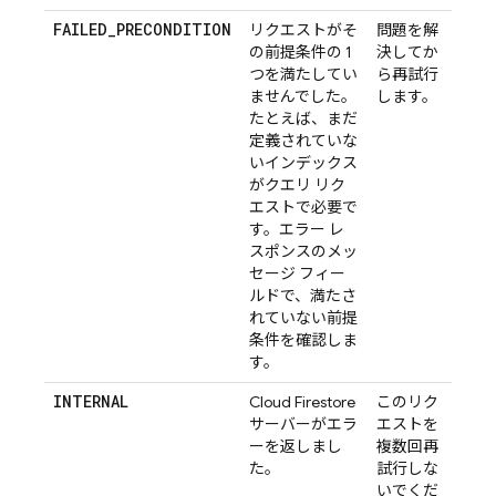
FAILED_PRECONDITION
リクエストがそ
問題を解
の前提条件の 1
決してか
つを満たしてい
ら再試行
ませんでした。
します。
たとえば、まだ
定義されていな
いインデックス
がクエリ リク
エストで必要で
す。エラー レ
スポンスのメッ
セージ フィー
ルドで、満たさ
れていない前提
条件を確認しま
す。
INTERNAL
Cloud Firestore
このリク
サーバーがエラ
エストを
ーを返しまし
複数回再
た。
試行しな
いでくだ