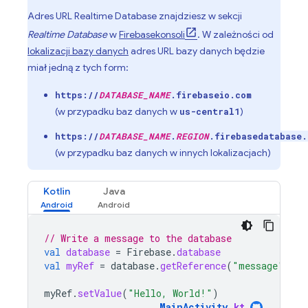
Adres URL
Realtime Database
znajdziesz w sekcji
Realtime Database
w
Firebase
konsoli
. W zależności od
lokalizacji bazy danych
adres URL bazy danych będzie
miał jedną z tych form:
https://
DATABASE_NAME
.firebaseio.com
(w przypadku baz danych w
)
us-central1
https://
DATABASE_NAME
.
REGION
.firebasedatabase.
(w przypadku baz danych w innych lokalizacjach)
Kotlin
Java
// Write a message to the database
val
database
=
Firebase
.
database
val
myRef
=
database
.
getReference
(
"message"
)
myRef
.
setValue
(
"Hello, World!"
)
MainActivity
.
kt