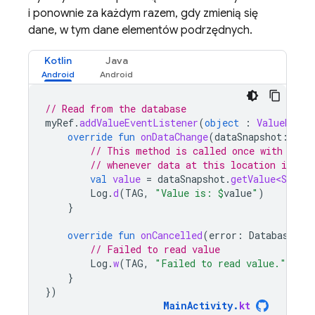
i ponownie za każdym razem, gdy zmienią się
dane, w tym dane elementów podrzędnych.
Kotlin
Java
// Read from the database
myRef
.
addValueEventListener
(
object
:
ValueEvent
override
fun
onDataChange
(
dataSnapshot
:
Dat
// This method is called once with the 
// whenever data at this location is upd
val
value
=
dataSnapshot
.
getValue<String
Log
.
d
(
TAG
,
"Value is: 
$
value
"
)
}
override
fun
onCancelled
(
error
:
DatabaseErr
// Failed to read value
Log
.
w
(
TAG
,
"Failed to read value."
,
err
}
})
MainActivity
.
kt