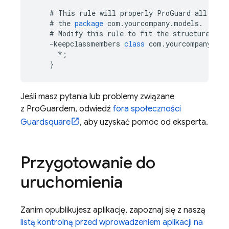
#
This
rule
will
properly
ProGuard
all
the
#
the
package
com
.
yourcompany
.
models
.
#
Modify
this
rule
to
fit
the
structure
of
-
keepclassmembers
class
com
.
yourcompany
.
mod
*
;
}
Jeśli masz pytania lub problemy związane
z ProGuardem, odwiedź
fora społeczności
Guardsquare
, aby uzyskać pomoc od eksperta.
Przygotowanie do
uruchomienia
Zanim opublikujesz aplikację, zapoznaj się z naszą
listą kontrolną przed wprowadzeniem aplikacji na