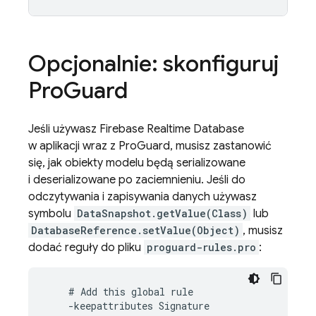
Opcjonalnie: skonfiguruj
Pro
Guard
Jeśli używasz
Firebase Realtime Database
w aplikacji wraz z ProGuard, musisz zastanowić
się, jak obiekty modelu będą serializowane
i deserializowane po zaciemnieniu. Jeśli do
odczytywania i zapisywania danych używasz
symbolu
DataSnapshot.getValue(Class)
lub
DatabaseReference.setValue(Object)
, musisz
dodać reguły do pliku
proguard-rules.pro
:
#
Add
this
global
rule
-
keepattributes
Signature