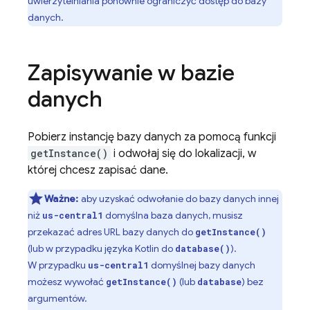
uwierzytelniania ponownie ograniczyć dostęp do bazy
danych.
Zapisywanie w bazie
danych
Pobierz instancję bazy danych za pomocą funkcji
getInstance()
i odwołaj się do lokalizacji, w
której chcesz zapisać dane.
Ważne:
aby uzyskać odwołanie do bazy danych innej
niż
domyślna baza danych, musisz
us-central1
przekazać adres URL bazy danych do
getInstance()
(lub w przypadku języka Kotlin do
).
database()
W przypadku
domyślnej bazy danych
us-central1
możesz wywołać
(lub
) bez
getInstance()
database
argumentów.