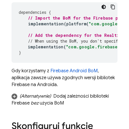
dependencies
{
// Import the 
BoM
 for the Firebase platf
implementation
(
platform
(
"com.google.fir
// Add the dependency for the 
Realtime 
// When using the 
BoM
, you don't specify ve
implementation
(
"com.google.firebase:fir
}
Gdy korzystamy z
Firebase Android BoM
,
aplikacja zawsze używa zgodnych wersji bibliotek
Firebase na Androida.
(Alternatywnie)
Dodaj zależności biblioteki
Firebase
bez
użycia
BoM
Skonfiguruj funkcję