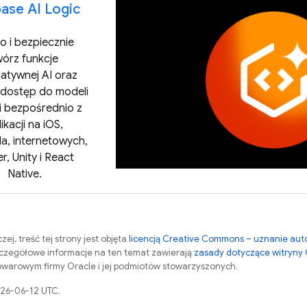
base AI Logic
o i bezpiecznie
wórz funkcje
atywnej AI oraz
 dostęp do modeli
 bezpośrednio z
ikacji na iOS,
a, internetowych,
er, Unity i React
Native.
zej, treść tej strony jest objęta
licencją Creative Commons – uznanie aut
zczegółowe informacje na ten temat zawierają
zasady dotyczące witryny
warowym firmy Oracle i jej podmiotów stowarzyszonych.
026-06-12 UTC.