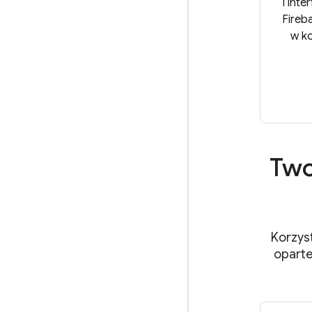
i inte
Fireb
w ko
Two
Korzyst
oparte