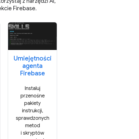
rzystaj z narzędzi AI,
kcie Firebase.
Umiejętności
agenta
Firebase
Instaluj
przenośne
pakiety
instrukcji,
sprawdzonych
metod
i skryptów