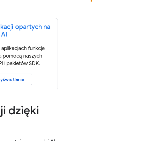
kacji opartych na
AI
aplikacjach funkcje
za pomocą naszych
PI i pakietów SDK.
yświetlania
i dzięki