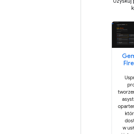
Uzyskuj 
k
Gem
Fir
Usp
pr
tworzen
asys
oparte
któr
dos
w us