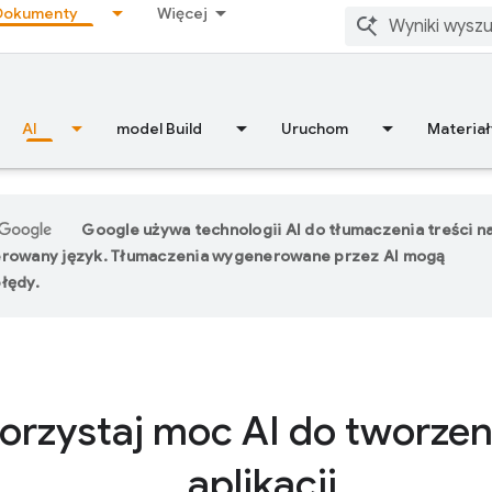
Dokumenty
Więcej
AI
model Build
Uruchom
Materiał
Google używa technologii AI do tłumaczenia treści n
erowany język. Tłumaczenia wygenerowane przez AI mogą
łędy.
rzystaj moc AI do tworzen
aplikacji