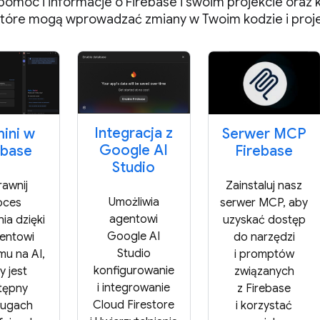
pomoc i informacje o Firebase i swoim projekcie oraz ko
tóre mogą wprowadzać zmiany w Twoim kodzie i proje
Integracja z
ini w
Serwer MCP
Google AI
ebase
Firebase
Studio
rawnij
Zainstaluj nasz
Umożliwia
oces
serwer MCP, aby
agentowi
ia dzięki
uzyskać dostęp
Google AI
tentowi
do narzędzi
Studio
mu na AI,
i promptów
konfigurowanie
y jest
związanych
i integrowanie
tępny
z Firebase
Cloud Firestore
ługach
i korzystać