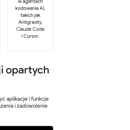
w agentach
kodowania AI,
takich jak
Antigravity,
Claude Code
i Cursor.
ji opartych
ć aplikacje i funkcje
ażenia i zadowolenie