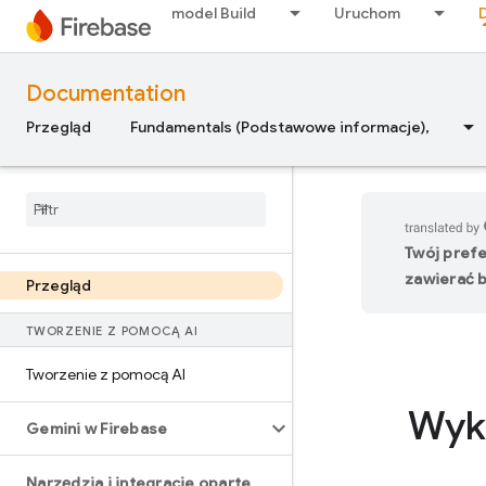
model Build
Uruchom
Documentation
Przegląd
Fundamentals (Podstawowe informacje),
Twój pref
zawierać b
Przegląd
TWORZENIE Z POMOCĄ AI
Tworzenie z pomocą AI
Wyko
Gemini w Firebase
Narzędzia i integracje oparte