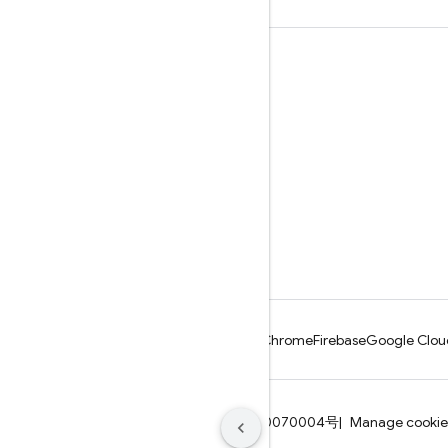
Nauka
Przewodniki
Źródła
Przykłady
Biblioteki
GitHub
Android
Chrome
Firebase
Google Clou
Warunki
Prywatność
ICP证合字B2-20070004号
Manage cookie