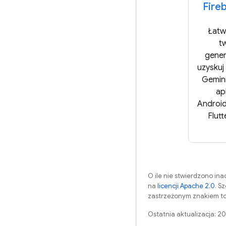
Fire
Łatw
t
gener
uzyskuj
Gemini
apl
Android
Flutt
O ile nie stwierdzono inac
na
licencji Apache 2.0
. S
zastrzeżonym znakiem to
Ostatnia aktualizacja: 2