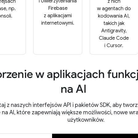
i Uwierzytelniania
rfejsach
z nich
Firebase
ase, np.
w agentach do
z aplikacjami
nsoli.
kodowania AI,
internetowymi.
takich jak
Antigravity,
Claude Code
i Cursor.
rzenie w aplikacjach funkc
na AI
aj z naszych interfejsów API i pakietów SDK, aby tworzy
 na AI, które zapewniają większe możliwości, nowe wr
użytkowników.