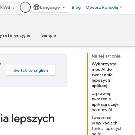
/
Blog
Otwórz konsolę
y referencyjne
Sample
Na tej stronie
a
Wykorzystaj
moc AI do
tworzenia
lepszych
aplikacji
Usprawnij
tworzenie
aplikacji dzięki
pomocy AI
ia lepszych
Tworzenie
w aplikacjach
funkcji opartych
na AI