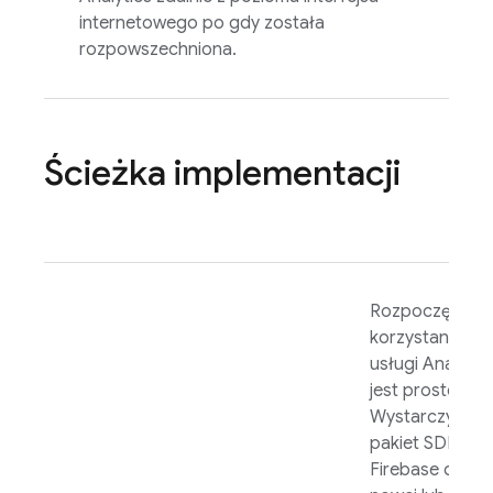
internetowego po gdy została
rozpowszechniona.
Ścieżka implementacji
Rozpoczęcie
korzystania z
usługi
Analytic
jest proste.
Wystarczy dod
pakiet SDK
Firebase do z