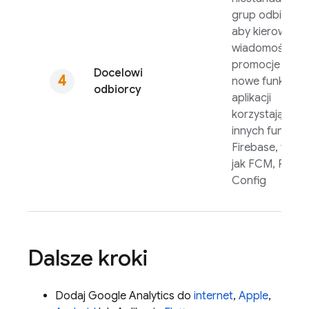
grup odbiorcó
aby kierować
wiadomości,
promocje lub
Docelowi
nowe funkcje
odbiorcy
aplikacji
korzystające z
innych funkcji
Firebase, takic
jak
FCM
,
Remo
Config
Dalsze kroki
Dodaj
Google Analytics
do
internet
,
Apple
,