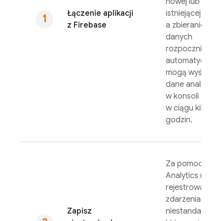
nowej lub
Łączenie aplikacji
istniejącej aplika
z Firebase
a zbieranie
danych
rozpocznie się
automatycznie.
mogą wyświetl
dane analitycz
w konsoli
Fireb
w ciągu kilku
godzin.
Za pomocą
Analytics
może
rejestrować
zdarzenia
Zapisz
niestandardow