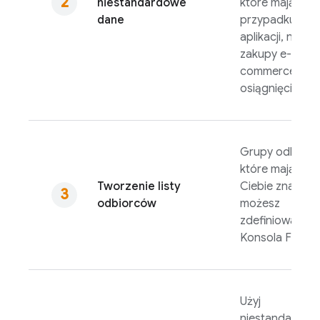
niestandardowe
które mają sen
dane
przypadku z
aplikacji, np.
zakupy e-
commerce lub
osiągnięcia.
Grupy odbiorc
które mają dla
Tworzenie listy
Ciebie znaczen
odbiorców
możesz
zdefiniować w
Konsola
Fireba
Użyj
niestandardow