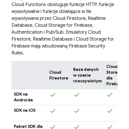
Cloud Functions
obsługuje funkcje HTTP, funkcje
wywoływalne i funkcje działające w tle
wywoływane przez
Cloud Firestore
,
Realtime
Database
,
Cloud Storage for Firebase
,
Authentication
i
Pub/Sub
. Emulatory
Cloud
Firestore
,
Realtime Database
i
Cloud Storage for
Firebase
mają wbudowaną
Firebase Security
Rules
.
Cloud
Baza danych
Cloud
Storage
w czasie
Firestore
dla
rzeczywistym
Firebase
SDK na
Androida
SDK na iOS
Pakiet SDK dla