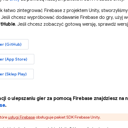
k łatwo zintegrować Firebase z projektem Unity, stworzyliśm
eśli chcesz wypróbować dodawanie Firebase do gry, użyj wer
tHubie
. Jeśli chcesz zobaczyć gotową wersję, sprawdź wers
r (GitHub)
r (App Store)
 (Sklep Play)
cji o ulepszaniu gier za pomocą Firebase znajdziesz na 
ase
.
które
usługi Firebase
obsługuje pakiet SDK
Firebase
Unity
.