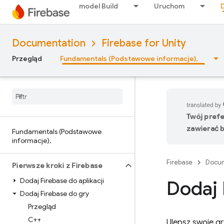
model Build
Uruchom
Documentation
Firebase for Unity
Przegląd
Fundamentals (Podstawowe informacje),
Twój pref
zawierać b
Fundamentals (Podstawowe
informacje)
,
Firebase
Docum
Pierwsze kroki z Firebase
Dodaj Firebase do aplikacji
Dodaj 
Dodaj Firebase do gry
Przegląd
C++
Ulepsz swoje g