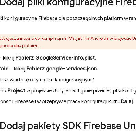
Dodaj pliki konfiguracyjne Fire
liki konfiguracyjne Firebase dla poszczególnych platform w r
jestrujesz zarówno cel kompilacji na iOS, jak i na Androida w projekcie U
jne dla obu platform.
 kliknij
Pobierz GoogleService-Info.plist
.
roid
– kliknij
Pobierz google-services.json
.
isz wiedzieć o tym pliku konfiguracyjnym?
kno
Project
w projekcie Unity, a następnie przenieś pliki konf
onsoli
Firebase
i w przepływie pracy konfiguracji kliknij
Dalej
.
Dodaj pakiety SDK Firebase Un