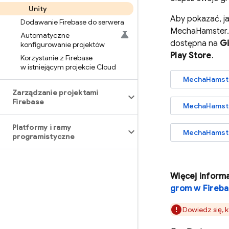
Unity
Aby pokazać, ja
Dodawanie Firebase do serwera
MechaHamster. J
Automatyczne
dostępna na
Gi
konfigurowanie projektów
Play
Store
.
Korzystanie z Firebase
w istniejącym projekcie Cloud
MechaHamste
Zarządzanie projektami
Firebase
MechaHamste
Platformy i ramy
MechaHamster
programistyczne
Więcej informa
grom w Fireb
Dowiedz się, 