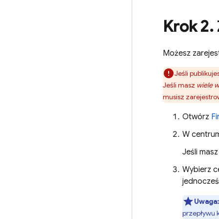
Krok 2
.
Możesz zarejest
Jeśli publikuj
Jeśli masz
wiele w
musisz zarejestro
Otwórz
Fi
W centrum 
Jeśli masz
Wybierz ce
jednocześ
Uwaga
przepływu k