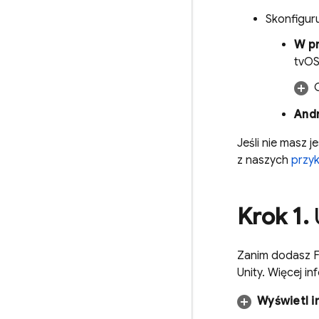
Skonfiguru
W pr
tvOS
And
Jeśli nie masz 
z naszych
przy
Krok 1
.
Zanim dodasz Fi
Unity. Więcej i
Wyświetl i