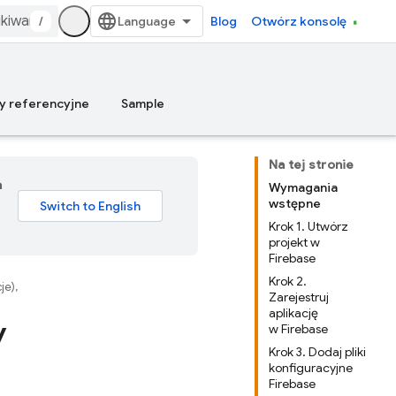
/
Blog
Otwórz konsolę
y referencyjne
Sample
Na tej stronie
a
Wymagania
wstępne
Krok 1. Utwórz
projekt w
Firebase
Krok 2.
e),
Zarejestruj
aplikację
y
w Firebase
Krok 3. Dodaj pliki
konfiguracyjne
Firebase