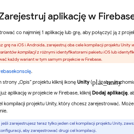
Zarejestruj aplikację w Firebas
rować co najmniej 1 aplikację lub grę, aby połączyć ją z proj
esz grę na iOS i Androida, zarejestruj oba cele kompilacji projektu Unity
w
ariantów kompilacji
z różnymi identyfikatorami pakietu iOS lub identyfi
wać każdy wariant w tym samym projekcie w Firebase.
rebase
konsolę
.
plat_unity
strony „Opis” projektu kliknij ikonę
Unity
(
), aby uruchomi
 już aplikację w projekcie w Firebase, kliknij
Dodaj aplikację
, a
l kompilacji projektu Unity, który chcesz zarejestrować. Moż
nie.
:
jeśli zarejestrujesz teraz tylko jeden cel kompilacji projektu Unity, z
onfiguracji, aby zarejestrować drugi cel kompilacji.