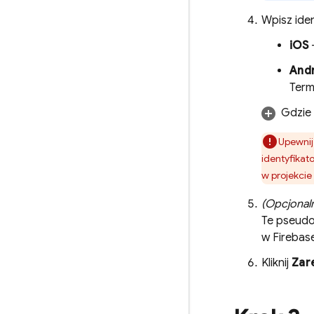
Wpisz iden
iOS
And
Term
Gdzie 
Upewnij 
identyfikat
w projekcie
(Opcjonaln
Te pseudon
w
Firebas
Kliknij
Zare