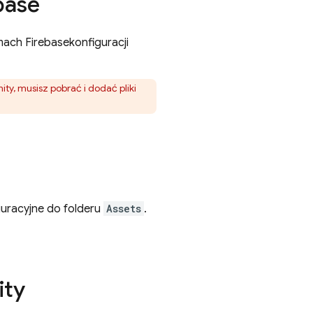
base
amach
Firebase
konfiguracji
nity, musisz pobrać i dodać pliki
iguracyjne do folderu
Assets
.
ity