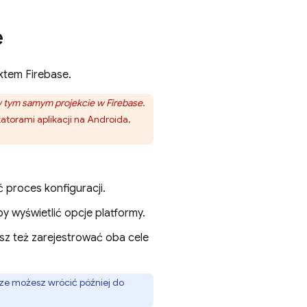
e
ektem Firebase.
 tym samym projekcie w Firebase
.
katorami aplikacji na Androida,
ć proces konfiguracji.
by wyświetlić opcje platformy.
esz też zarejestrować oba cele
awsze możesz wrócić później do