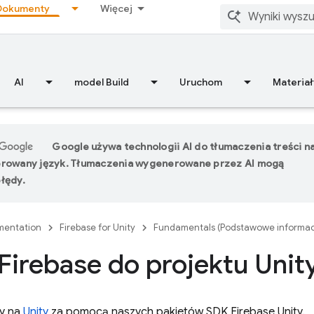
Dokumenty
Więcej
AI
model Build
Uruchom
Materiał
Google używa technologii AI do tłumaczenia treści n
erowany język. Tłumaczenia wygenerowane przez AI mogą
łędy.
entation
Firebase for Unity
Fundamentals (Podstawowe informacj
Firebase do projektu Unit
ry na
Unity
za pomocą naszych pakietów SDK
Firebase
Unity
.