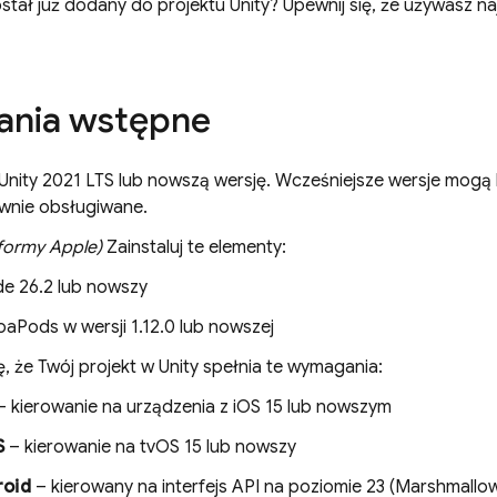
stał już dodany do projektu Unity? Upewnij się, że używasz na
nia wstępne
 Unity 2021 LTS lub nowszą wersję. Wcześniejsze wersje mogą 
wnie obsługiwane.
tformy Apple)
Zainstaluj te elementy:
e 26.2 lub nowszy
aPods w wersji 1.12.0 lub nowszej
ę, że Twój projekt w Unity spełnia te wymagania:
 kierowanie na urządzenia z iOS 15 lub nowszym
S
– kierowanie na tvOS 15 lub nowszy
roid
– kierowany na interfejs API na poziomie 23 (Marshmallo