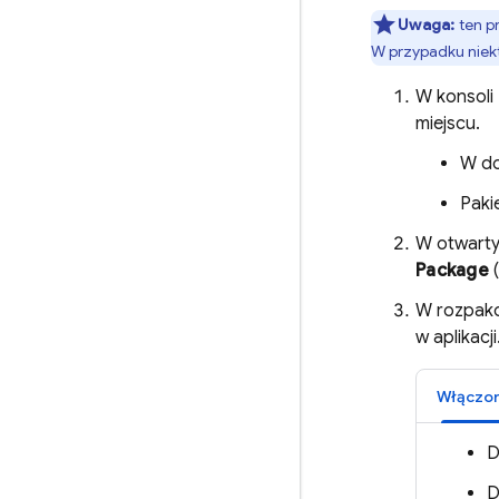
Uwaga:
ten pr
W przypadku niek
W konsoli
miejscu.
W d
Paki
W otwartym
Package
(
W rozpak
w aplikacji
Włączo
D
D