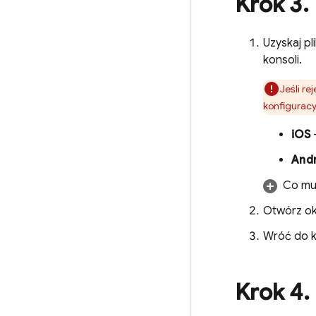
Krok 3
.
Uzyskaj p
konsoli.
Jeśli re
konfiguracy
iOS
–
And
Co mus
Otwórz o
Wróć do k
Krok 4
.