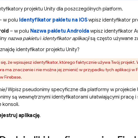
tyfikatory projektu Unity dla poszczególnych platform.
– w polu
Identyfikator pakietu na iOS
wpisz identyfikator pr
roid
– w polu
Nazwa pakietu Androida
wpisz identyfikator A
iny
nazwa pakietu
i
identyfikator aplikacji
są często używane z
znajdę identyfikator projektu Unity?
się, że wpisujesz identyfikator, którego faktycznie używa Twój projekt. 
ora ma znaczenie i nie można jej zmienić w przypadku tych aplikacji w 
 w Firebase.
ie)
Wpisz pseudonimy specyficzne dla platformy w projekcie U
imy są wewnętrznymi identyfikatorami ułatwiającymi pracę i 
e
konsoli.
jestruj aplikację
.