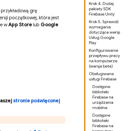
Krok 4. Dodaj
pakiety SDK
y przykładową grę
Firebase Unity
sji początkowej, która jest
Krok 5. Sprawdź
je w
App Store
lub
Google
wymagania
dotyczące wersji
Usług Google
Play
Konfigurowanie
przepływu pracy
na komputerze
(wersja beta)
Obsługiwane
usługi Firebase
Dostępne
biblioteki
Firebase na
naszej
stronie poświęconej
urządzenia
mobilne
Dostępne
biblioteki
Firebase na