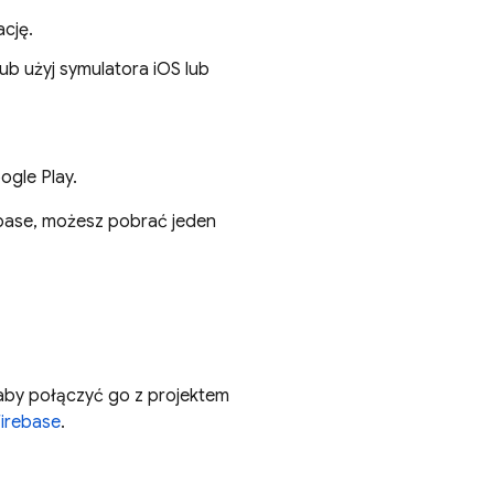
ację.
ub użyj symulatora iOS lub
gle Play.
rebase, możesz pobrać jeden
 aby połączyć go z projektem
Firebase
.