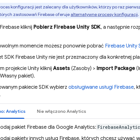
oces konfiguracji jest zalecany dla użytkowników, którzy po raz pierwsz
tórych zastosowań Firebase oferuje
alternatywne procesy konfiguracji
.
Firebase
kliknij
Pobierz
Firebase
Unity
SDK
, a następnie ro
owolnym momencie możesz ponownie pobrać
Firebase
Unity
et SDK
Firebase
Unity
nie jest przeznaczony dla konkretnej pla
 projekcie Unity kliknij
Assets
(Zasoby) >
Import Package
(I
Własny pakiet).
owanym pakiecie SDK wybierz
obsługiwane usługi Firebase
, 
.
no:
Analytics
Nie włączono
Analytics
odaj pakiet Firebase dla
Google Analytics
:
FirebaseAnalyti
odaj pakiety innych usług Firebase, których chcesz używać w a