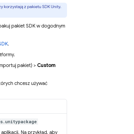
y korzystają z pakietu SDK Unity.
zpakuj pakiet SDK w dogodnym
SDK
.
tformy.
mportuj pakiet) >
Custom
których chcesz używać
cs.unitypackage
plikacji. Na przykład, aby