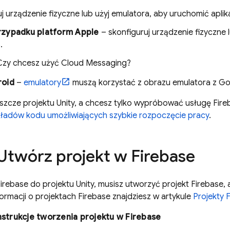
j urządzenie fizyczne lub użyj emulatora, aby uruchomić aplik
zypadku platform Apple
– skonfiguruj urządzenie fizyczne l
.
Czy chcesz użyć
Cloud Messaging
?
roid
–
emulatory
muszą korzystać z obrazu emulatora z Goo
jeszcze projektu Unity, a chcesz tylko wypróbować usługę Fi
kładów kodu umożliwiających szybkie rozpoczęcie pracy
.
Utwórz projekt w Firebase
rebase do projektu Unity, musisz utworzyć projekt Firebase,
nformacji o projektach Firebase znajdziesz w artykule
Projekty 
nstrukcje tworzenia projektu w Firebase