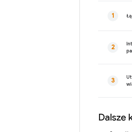
Łą
In
pa
Ut
w
Dalsze 