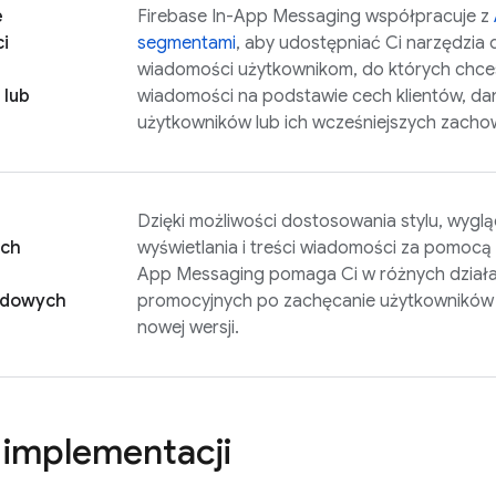
e
Firebase In-App Messaging
współpracuje z
i
segmentami
, aby udostępniać Ci narzędzia 
wiadomości użytkownikom, do których chces
 lub
wiadomości na podstawie cech klientów, d
użytkowników lub ich wcześniejszych zacho
Dzięki możliwości dostosowania stylu, wygl
ych
wyświetlania i treści wiadomości za pomocą k
App Messaging
pomaga Ci w różnych działan
rdowych
promocyjnych po zachęcanie użytkowników do
nowej wersji.
 implementacji