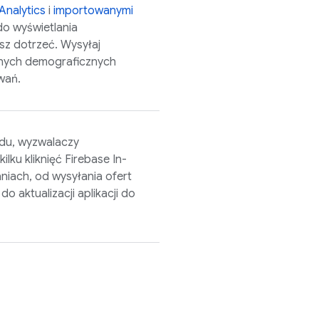
Analytics
i
importowanymi
do wyświetlania
z dotrzeć. Wysyłaj
anych demograficznych
wań.
ądu, wyzwalaczy
ilku kliknięć
Firebase In-
iach, od wysyłania ofert
 aktualizacji aplikacji do