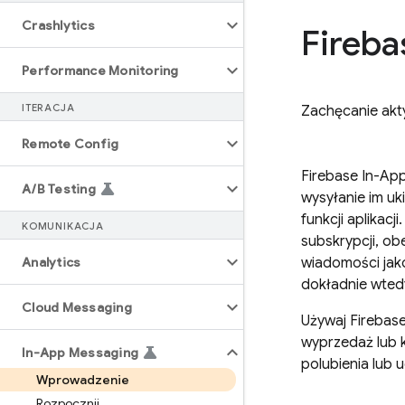
Crashlytics
Fireba
Performance Monitoring
ITERACJA
Zachęcanie akt
Remote Config
Firebase In-Ap
A
/
B Testing
wysyłanie im u
funkcji aplikac
KOMUNIKACJA
subskrypcji, o
Analytics
wiadomości jako
dokładnie wtedy
Cloud Messaging
Używaj
Firebas
wyprzedaż lub 
In-App Messaging
polubienia lub 
Wprowadzenie
Rozpocznij