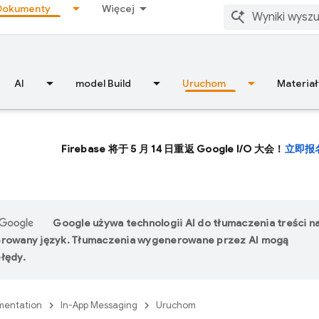
Dokumenty
Więcej
AI
model Build
Uruchom
Materiał
Firebase 将于 5 月 14 日重返 Google I/O 大会！
立即报
Google używa technologii AI do tłumaczenia treści n
erowany język. Tłumaczenia wygenerowane przez AI mogą
łędy.
entation
In-App Messaging
Uruchom