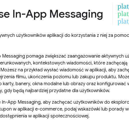
pla
se In-App Messaging
pla
plat
ywnych użytkowników aplikacji do korzystania z niej za pom
p Messaging
pomaga zwiększać zaangażowanie aktywnych uży
kierunkowanych, kontekstowych wiadomości, które zachęcają 
ji. Możesz na przykład wysłać wiadomość w aplikacji, aby zac
bejrzenia filmu, ukończenia poziomu lub zakupu produktu. M
 karty, banery, okna modalne lub obrazy oraz konfigurować 
, gdy będą najbardziej przydatne dla użytkowników.
e In-App Messaging
, aby zachęcać użytkowników do eksplorow
kupon w aplikacji e-commerce, podaj wskazówki lub porady w
udostępnienia w aplikacji społecznościowej.