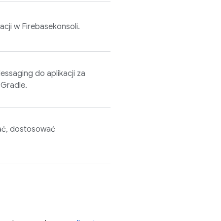
acji w
Firebase
konsoli.
Messaging
do aplikacji za
Gradle.
ać, dostosować