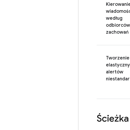
Kierowani
wiadomośc
według
odbiorców
zachowań
Tworzenie
elastyczn
alertów
niestanda
Ścieżka