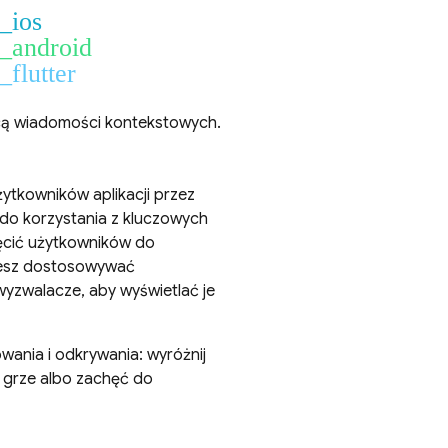
t_ios
t_android
_flutter
ocą wiadomości kontekstowych.
tkowników aplikacji przez
do korzystania z kluczowych
hęcić użytkowników do
ożesz dostosowywać
wyzwalacze, aby wyświetlać je
ania i odkrywania: wyróżnij
 grze albo zachęć do