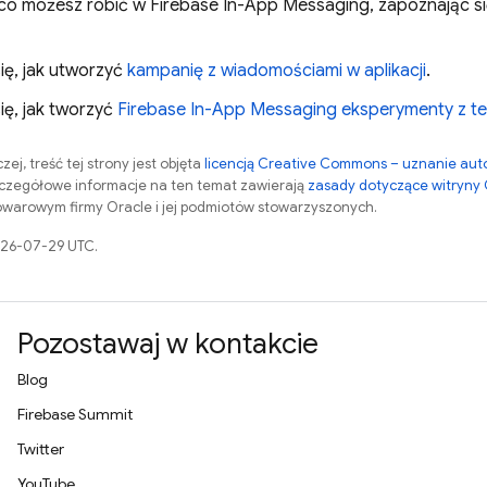
co możesz robić w
Firebase In-App Messaging
, zapoznając s
ię, jak utworzyć
kampanię z wiadomościami w aplikacji
.
ię, jak tworzyć
Firebase In-App Messaging
eksperymenty z te
zej, treść tej strony jest objęta
licencją Creative Commons – uznanie aut
zczegółowe informacje na ten temat zawierają
zasady dotyczące witryny
warowym firmy Oracle i jej podmiotów stowarzyszonych.
026-07-29 UTC.
Pozostawaj w kontakcie
Blog
Firebase Summit
Twitter
YouTube