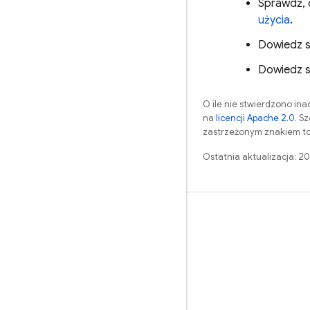
Sprawdź, 
użycia
.
Dowiedz s
Dowiedz s
O ile nie stwierdzono inac
na
licencji Apache 2.0
. S
zastrzeżonym znakiem to
Ostatnia aktualizacja: 2
Nauka
Przewodniki
Źródła
Przykłady
Biblioteki