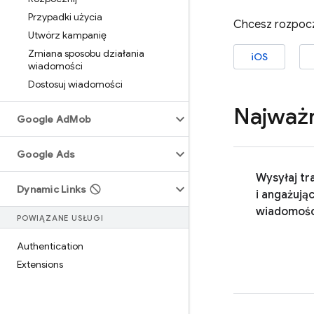
Przypadki użycia
Chcesz rozpocz
Utwórz kampanię
Zmiana sposobu działania
iOS
wiadomości
Dostosuj wiadomości
Najważn
Google Ad
Mob
Google Ads
Wysyłaj tr
Dynamic Links
i angażują
wiadomośc
POWIĄZANE USŁUGI
Authentication
Extensions