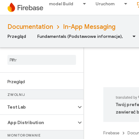
model Build
Uruchom
Documentation
In-App Messaging
Przegląd
Fundamentals (Podstawowe informacje),
Przegląd
ZWOLNIJ
Twój pref
Test Lab
zawierać b
App Distribution
Firebase
Docum
MONITOROWANIE