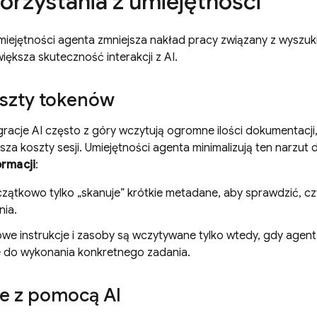
korzystania z umiejętności
miejętności agenta zmniejsza nakład pracy związany z wyszu
iększa skuteczność interakcji z AI.
oszty tokenów
gracje AI często z góry wczytują ogromne ilości dokumentacji
sza koszty sesji. Umiejętności agenta minimalizują ten narzut 
ormacji
:
zątkowo tylko „skanuje” krótkie metadane, aby sprawdzić, cz
ia.
we instrukcje i zasoby są wczytywane tylko wtedy, gdy agent 
 do wykonania konkretnego zadania.
e z pomocą AI