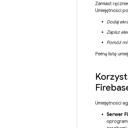
Zamiast ręcznie
Umiejętności p
Dodaj ekra
Zapisz ele
Pomóż mi 
Pełną listę umi
Korzyst
Fireba
Umiejętności a
Serwer F
oprogramo