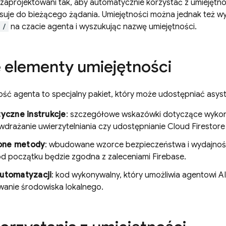
 zaprojektowani tak, aby automatycznie korzystać z umiejętnoś
suje do bieżącego żądania. Umiejętności można jednak też w
/
na czacie agenta i wyszukując nazwę umiejętności.
elementy umiejętności
ść agenta to specjalny pakiet, który może udostępniać asyst
tyczne instrukcje
: szczegółowe wskazówki dotyczące wykon
 wdrażanie uwierzytelniania czy udostępnianie
Cloud Firestore
one metody
: wbudowane wzorce bezpieczeństwa i wydajności
 od początku będzie zgodna z zaleceniami Firebase.
automatyzacji
: kod wykonywalny, który umożliwia agentowi 
wanie środowiska lokalnego.