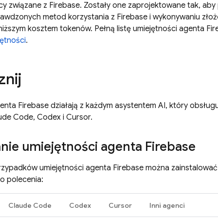
acy związane z Firebase. Zostały one zaprojektowane tak, a
rawdzonych metod korzystania z Firebase i wykonywaniu zło
niższym kosztem tokenów. Pełną listę umiejętności agenta Fir
ętności
.
nij
enta Firebase działają z każdym asystentem AI, który obsługu
aude Code, Codex i Cursor.
nie umiejętności agenta Firebase
rzypadków umiejętności agenta Firebase można zainstalowa
 polecenia:
Claude Code
Codex
Cursor
Inni agenci