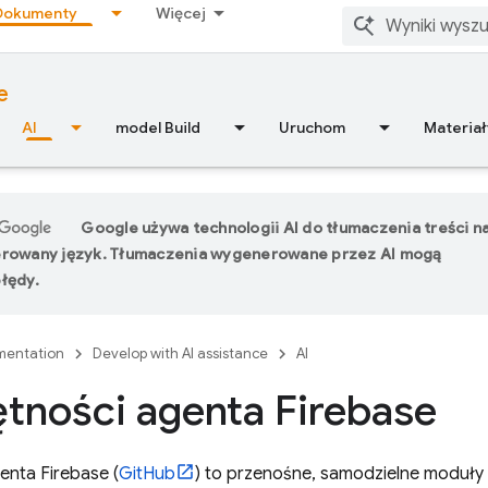
Dokumenty
Więcej
e
AI
model Build
Uruchom
Materiał
Google używa technologii AI do tłumaczenia treści n
erowany język. Tłumaczenia wygenerowane przez AI mogą
łędy.
entation
Develop with AI assistance
AI
tności agenta Firebase
enta Firebase (
GitHub
) to przenośne, samodzielne moduły 