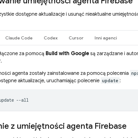
wanie umiejętności agenta Firebase
stkie dostępne aktualizacje i usunąć nieaktualne umiejętnoś
Claude Code
Codex
Cursor
Inni agenci
włączone za pomocą
Build with Google
są zarządzane i auto
.
ętności agenta zostały zainstalowane za pomocą polecenia
np
ostępne aktualizacje, uruchamiając polecenie
update
:
ie z umiejętności agenta Firebase