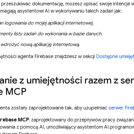
 przeszukiwać dokumentację, możesz opisać swoje intencje w
omagają asystentowi AI w wykonywaniu takich zadań jak:
n logowania do mojej aplikacji internetowej.
menty listy zadań do wykonania w bazie danych.
wdrożyć nową aplikację internetową.
ejętności agenta Firebase znajdziesz w sekcji
Dostępne umieję
anie z umiejętności razem z s
se MCP
genta zostały zaprojektowane tak, aby uzupełniać
serwer Fir
irebase MCP
: zaprojektowany do przepływów pracy związan
wania z pomocą AI, umożliwiający asystentom AI programowe 