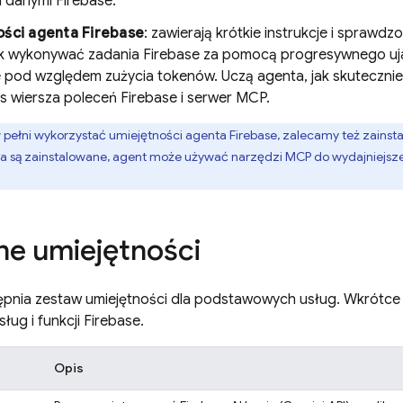
i danymi Firebase.
ości agenta Firebase
: zawierają krótkie instrukcje i sprawd
ak wykonywać zadania Firebase za pomocą progresywnego ujawn
 pod względem zużycia tokenów. Uczą agenta, jak skutecznie 
ejs wiersza poleceń
Firebase
i serwer MCP.
 pełni wykorzystać umiejętności agenta Firebase, zalecamy też zainst
a są zainstalowane, agent może używać narzędzi MCP do wydajniejs
e umiejętności
ępnia zestaw umiejętności dla podstawowych usług. Wkrótce 
ug i funkcji Firebase.
Opis