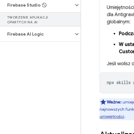
Firebase Studio
Umiejętnośc
dla
Antigravi
TWORZENIE APLIKACJI
globalnym:
OPARTYCH NA AI
Podcz
Firebase AI Logic
W ust
Custo
Jeśli wolisz
Ważne:
umieję
najnowszych funk
umiejętności
.