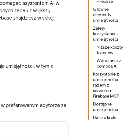
Firebase
by pomagać asystentom AI w
Główne
żonych zadań z większą
elementy
ebase znajdziesz w sekcji
umiejętności
Zalety
korzystania z
umiejętności
Niższe koszty
tokenów
Wdrażanie z
je umiejętności, w tym z
pomocą AI
Korzystanie z
umiejętności
razem z
serwerem
Firebase MCP
Dostępne
ć w preferowanym edytorze za
umiejętności
Dalsze kroki