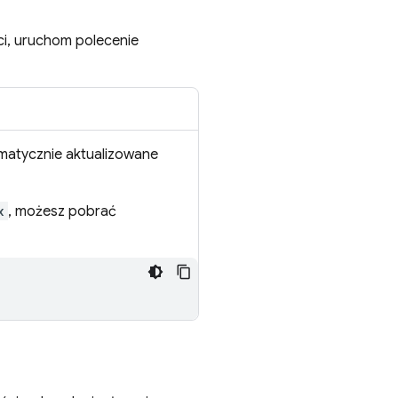
ci, uruchom polecenie
matycznie aktualizowane
x
, możesz pobrać