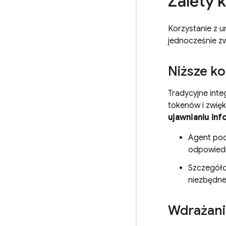
Zalety 
Korzystanie z u
jednocześnie zw
Niższe k
Tradycyjne inte
tokenów i zwięk
ujawnianiu inf
Agent poc
odpowiedn
Szczegóło
niezbędne
Wdrażani