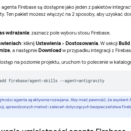
i agenta Firebase są dostępne jako jeden z pakietów integra
ty
. Ten pakiet możesz włączyć na 2 sposoby, aby uzyskać do
as wdrażania
: zaznacz pole wyboru stosu Firebase.
awieniach
: kliknij
Ustawienia
>
Dostosowania
. W sekcji
Build
mize
, a następnie
Download
w przypadku integracji z Firebas
 dostęp na poziomie projektu, uruchom to polecenie w katalog
tności agenta są aktywnie rozwijane. Aby mieć pewność, że asystent
cji, sprawdzonych metod i zaleceń dotyczących bezpieczeństwa Fireb