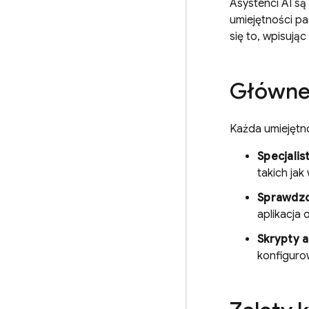
Asystenci AI są
umiejętności pa
się to, wpisując
Główne 
Każda umiejętno
Specjalis
takich jak
Sprawdz
aplikacja
Skrypty 
konfiguro