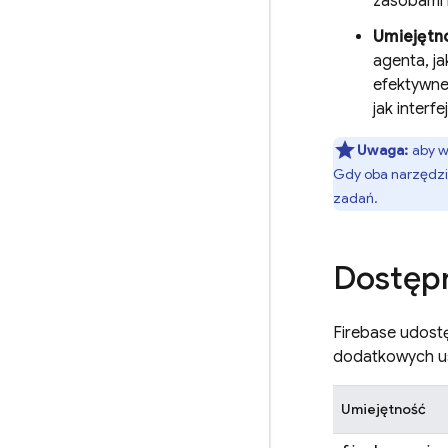
zasobami 
Umiejętn
agenta, j
efektywne
jak interf
Uwaga:
aby w
Gdy oba narzędzi
zadań.
Dostępn
Firebase udost
dodatkowych usł
Umiejętność