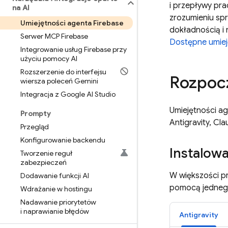
i przepływy pr
na AI
zrozumieniu sp
Umiejętności agenta Firebase
dokładnością i 
Serwer MCP Firebase
Dostępne umiej
Integrowanie usług Firebase przy
użyciu pomocy AI
Rozszerzenie do interfejsu
Rozpocz
wiersza poleceń Gemini
Integracja z Google AI Studio
Umiejętności ag
Prompty
Antigravity
, Cl
Przegląd
Konfigurowanie backendu
Instalowa
Tworzenie reguł
zabezpieczeń
W większości p
Dodawanie funkcji AI
pomocą jednego
Wdrażanie w hostingu
Nadawanie priorytetów
i naprawianie błędów
Antigravity