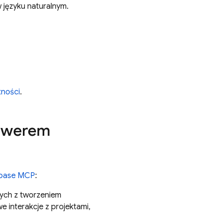
 języku naturalnym.
tności
.
erwerem
ebase MCP
:
ych z tworzeniem
interakcje z projektami,