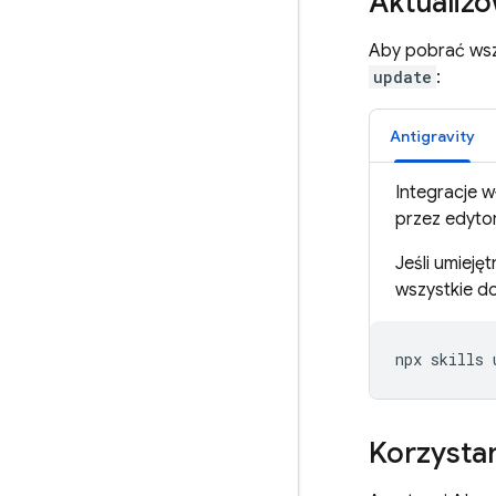
Aktualizo
Aby pobrać wszy
update
:
Antigravity
Integracje 
przez edytor
Jeśli umiej
wszystkie d
Korzystan