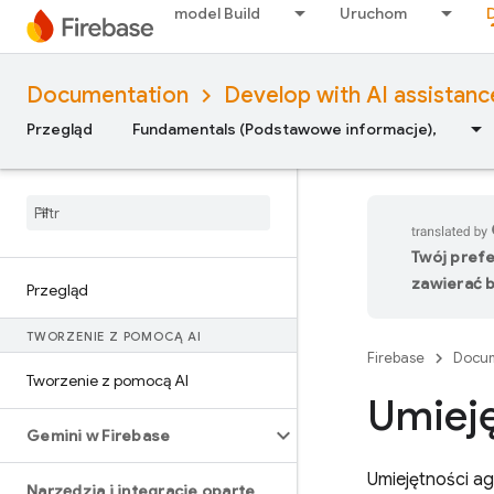
model Build
Uruchom
Documentation
Develop with AI assistanc
Przegląd
Fundamentals (Podstawowe informacje),
Twój pref
zawierać b
Przegląd
TWORZENIE Z POMOCĄ AI
Firebase
Docum
Tworzenie z pomocą AI
Umieję
Gemini w Firebase
Umiejętności ag
Narzędzia i integracje oparte