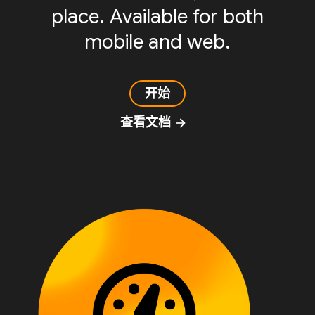
place. Available for both
mobile and web.
开始
查看文档
arrow_forward