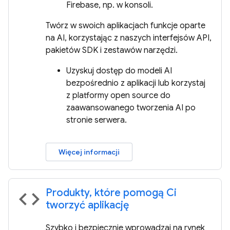
Firebase, np. w konsoli.
Twórz w swoich aplikacjach funkcje oparte
na AI, korzystając z naszych interfejsów API,
pakietów SDK i zestawów narzędzi.
Uzyskuj dostęp do modeli AI
bezpośrednio z aplikacji lub korzystaj
z platformy open source do
zaawansowanego tworzenia AI po
stronie serwera.
Więcej informacji
Produkty, które pomogą Ci
code
tworzyć aplikację
Szybko i bezpiecznie wprowadzaj na rynek