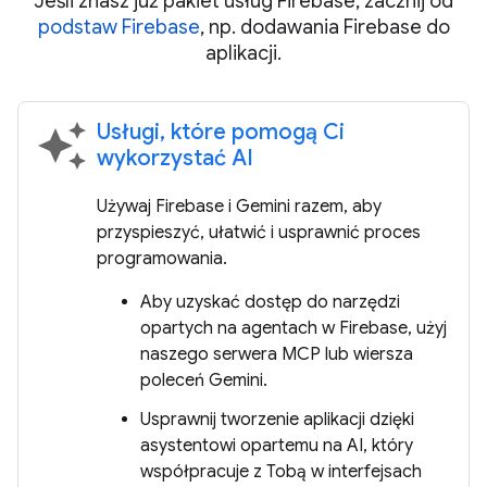
Jeśli znasz już pakiet usług Firebase, zacznij od
podstaw Firebase
, np. dodawania Firebase do
aplikacji.
Usługi, które pomogą Ci
auto_awesome
wykorzystać AI
Używaj Firebase i Gemini razem, aby
przyspieszyć, ułatwić i usprawnić proces
programowania.
Aby uzyskać dostęp do narzędzi
opartych na agentach w Firebase, użyj
naszego serwera MCP lub wiersza
poleceń Gemini.
Usprawnij tworzenie aplikacji dzięki
asystentowi opartemu na AI, który
współpracuje z Tobą w interfejsach