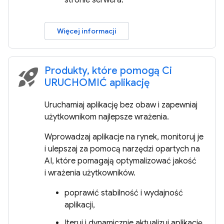
stronie serwera.
Więcej informacji
Produkty, które pomogą Ci
rocket_launch
URUCHOMIĆ aplikację
Uruchamiaj aplikację bez obaw i zapewniaj
użytkownikom najlepsze wrażenia.
Wprowadzaj aplikacje na rynek, monitoruj je
i ulepszaj za pomocą narzędzi opartych na
AI, które pomagają optymalizować jakość
i wrażenia użytkowników.
poprawić stabilność i wydajność
aplikacji,
Iteruj i dynamicznie aktualizuj aplikację.