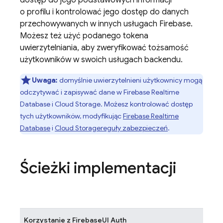
dostęp do jego podstawowych informacji
o profilu i kontrolować jego dostęp do danych
przechowywanych w innych usługach
Firebase
.
Możesz też użyć podanego tokena
uwierzytelniania, aby zweryfikować tożsamość
użytkowników w swoich usługach backendu.
Uwaga:
domyślnie uwierzytelnieni użytkownicy mogą
odczytywać i zapisywać dane w
Firebase Realtime
Database
i
Cloud Storage
. Możesz kontrolować dostęp
tych użytkowników, modyfikując
Firebase Realtime
Database
i
Cloud Storage
reguły zabezpieczeń
.
Ścieżki implementacji
Korzystanie z
FirebaseUI
Auth