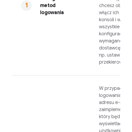
metod
chcesz obsług
logowania
włącz ich w
Fir
konsoli i wykon
wszystkie czyn
konfiguracyjne
wymagane prz
dostawcę tożs
np. ustaw adre
przekierowania
W przypadku
logowania za 
adresu e-mail i
zaimplementuj 
który będzie
wyświetlać
użytkownikom 