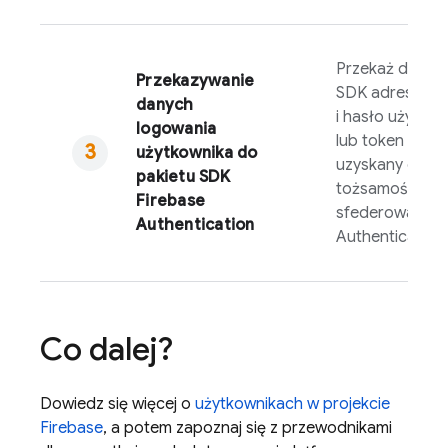
Przekaż do pak
Przekazywanie
SDK adres e-ma
danych
i hasło użytko
logowania
lub token OAut
użytkownika do
uzyskany od d
pakietu SDK
tożsamości
Firebase
sfederowanej.
F
Authentication
Authentication
Co dalej?
Dowiedz się więcej o
użytkownikach w projekcie
Firebase
, a potem zapoznaj się z przewodnikami