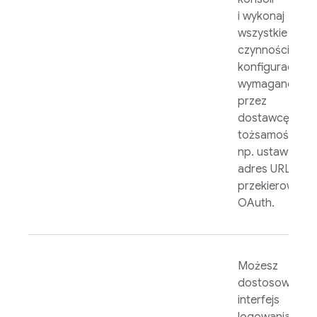
i wykonaj
wszystkie
czynności
konfiguracyjne
wymagane
przez
dostawcę
tożsamości,
np. ustaw
adres URL
przekierowania
OAuth.
Możesz
dostosować
interfejs