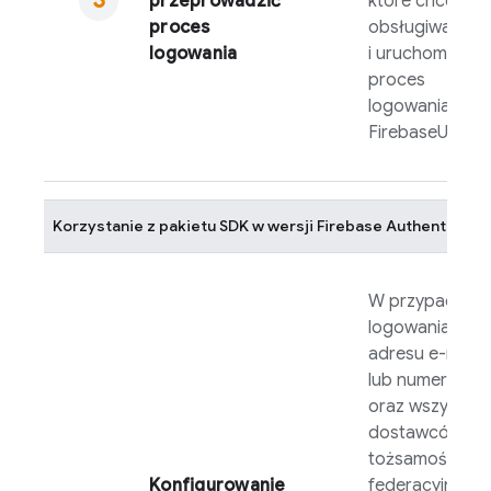
przeprowadzić
które chcesz
proces
obsługiwać,
logowania
i uruchom
proces
logowania
FirebaseUI
.
Korzystanie z pakietu SDK w wersji
Firebase Authenticatio
W przypadku
logowania za 
adresu e-mail i
lub numeru tel
oraz wszystkic
dostawców
tożsamości
Konfigurowanie
federacyjnej, k