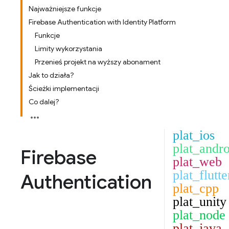
Najważniejsze funkcje
Firebase Authentication with Identity Platform
Funkcje
Limity wykorzystania
Przenieś projekt na wyższy abonament
Jak to działa?
Ścieżki implementacji
Co dalej?
plat_ios
plat_andro
Firebase
plat_web
plat_flutte
Authentication
plat_cpp
plat_unity
plat_node
plat_java