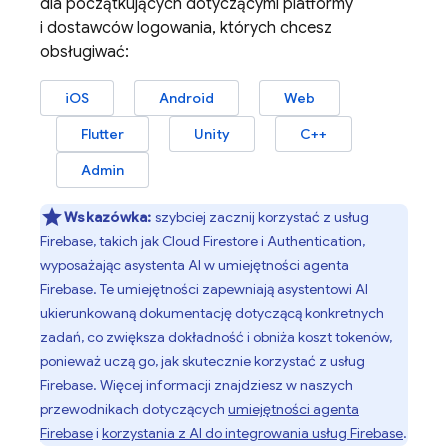
dla początkujących dotyczącymi platformy
i dostawców logowania, których chcesz
obsługiwać:
iOS
Android
Web
Flutter
Unity
C++
Admin
Wskazówka:
szybciej zacznij korzystać z usług
Firebase, takich jak
Cloud Firestore
i
Authentication
,
wyposażając asystenta AI w umiejętności agenta
Firebase. Te umiejętności zapewniają asystentowi AI
ukierunkowaną dokumentację dotyczącą konkretnych
zadań, co zwiększa dokładność i obniża koszt tokenów,
ponieważ uczą go, jak skutecznie korzystać z usług
Firebase. Więcej informacji znajdziesz w naszych
przewodnikach dotyczących
umiejętności agenta
Firebase
i
korzystania z AI do integrowania usług Firebase
.