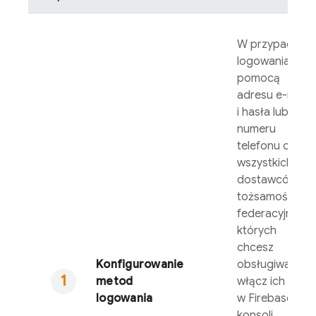
W przypadku
logowania za
pomocą
adresu e-mail
i hasła lub
numeru
telefonu oraz
wszystkich
dostawców
tożsamości
federacyjnej,
których
chcesz
Konfigurowanie
obsługiwać,
metod
włącz ich
logowania
w
Firebase
konsoli