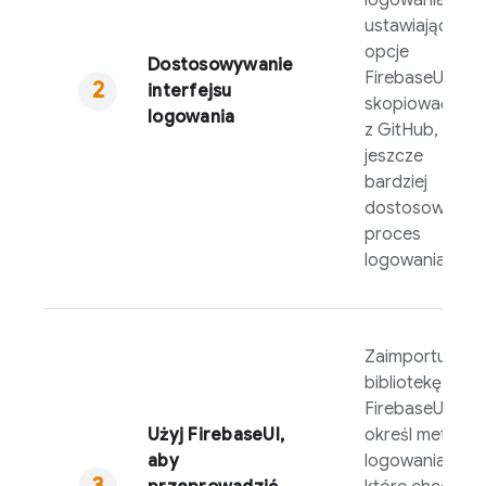
logowania,
ustawiając
opcje
Dostosowywanie
FirebaseUI
, lub
interfejsu
skopiować kod
logowania
z GitHub, aby
jeszcze
bardziej
dostosować
proces
logowania.
Zaimportuj
bibliotekę
FirebaseUI
,
Użyj
FirebaseUI
,
określ metody
aby
logowania,