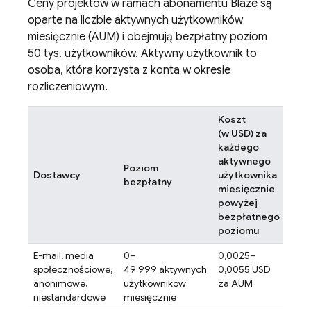
Ceny projektów w ramach abonamentu Blaze są
oparte na liczbie aktywnych użytkowników
miesięcznie (AUM) i obejmują bezpłatny poziom
50 tys. użytkowników. Aktywny użytkownik to
osoba, która korzysta z konta w okresie
rozliczeniowym.
Koszt
(w USD) za
każdego
aktywnego
Poziom
Dostawcy
użytkownika
bezpłatny
miesięcznie
powyżej
bezpłatnego
poziomu
E-mail, media
0–
0,0025–
społecznościowe,
49 999 aktywnych
0,0055 USD
anonimowe,
użytkowników
za AUM
niestandardowe
miesięcznie