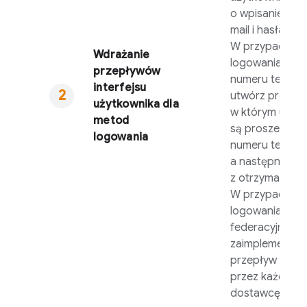
o wpisanie adr
mail i hasła.
W przypadku
Wdrażanie
logowania za 
przepływów
numeru telefon
interfejsu
utwórz proces,
użytkownika dla
w którym użyt
metod
są proszeni o 
logowania
numeru telefon
a następnie ko
z otrzymanego
W przypadku
logowania
federacyjnego
zaimplementuj
przepływ wym
przez każdego
dostawcę.