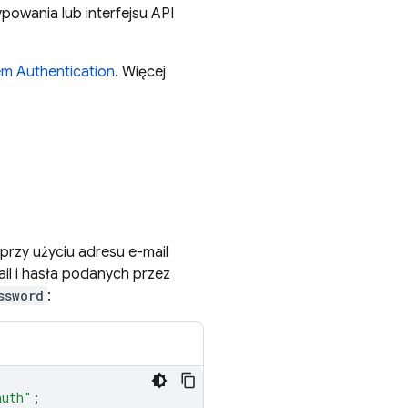
owania lub interfejsu API
rem
Authentication
. Więcej
przy użyciu adresu e-mail
il i hasła podanych przez
ssword
:
auth"
;