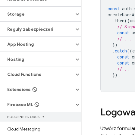
const
auth
Storage
createUserW
.
then
((
us
// Sign
Reguły zabezpieczeń
const
u
// ...
App Hosting
})
.
catch
((
e
const
e
Hosting
const
e
// ..
Cloud Functions
});
Extensions
Firebase ML
Logowa
PODOBNE PRODUKTY
Utwórz formular
Cloud Messaging