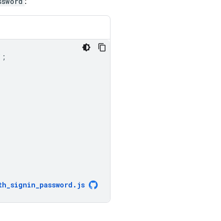
ssword
:
"
;
th_signin_password
.
js