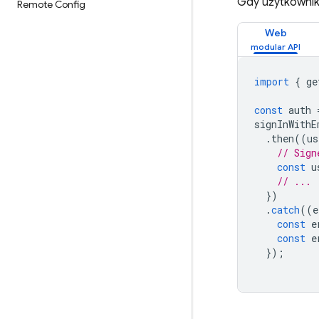
Gdy użytkownik
Remote Config
Web
import
{
ge
const
auth
signInWithE
.
then
((
us
// Sign
const
u
// ...
})
.
catch
((
e
const
e
const
e
});