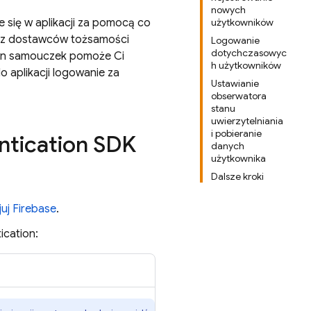
nowych
 się w aplikacji za pomocą co
użytkowników
oraz dostawców tożsamości
Logowanie
dotychczasowyc
Ten samouczek pomoże Ci
h użytkowników
o aplikacji logowanie za
Ustawianie
obserwatora
stanu
uwierzytelniania
i pobieranie
ntication
SDK
danych
użytkownika
Dalsze kroki
juj Firebase
.
ication
: