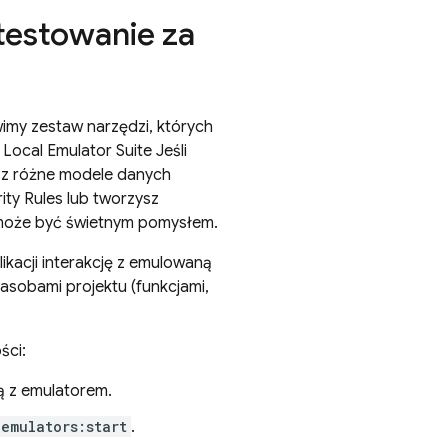
testowanie za
imy zestaw narzędzi, których
 Local Emulator Suite
Jeśli
esz różne modele danych
ity Rules
lub tworzysz
o może być świetnym pomysłem.
likacji interakcję z emulowaną
asobami projektu (funkcjami,
ści:
ją z emulatorem.
emulators:start
.