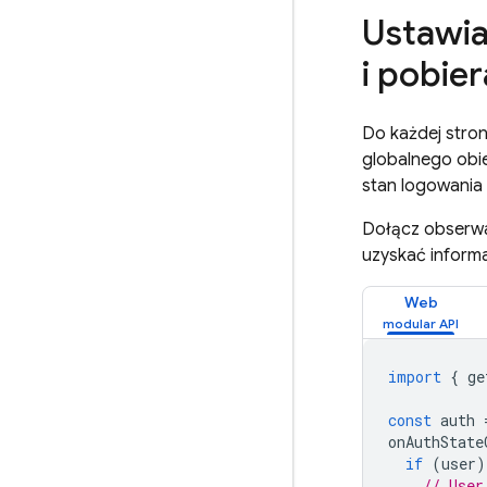
Ustawia
i pobie
Do każdej stron
globalnego obie
stan logowania
Dołącz obserw
uzyskać inform
Web
import
{
ge
const
auth
onAuthState
if
(
user
)
// User