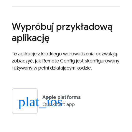
Wypróbuj przykładową
aplikację
Te aplikacje z krótkiego wprowadzenia pozwalają
zobaczyć, jak
Remote Config
jest skonfigurowany
i używany w pełni działającym kodzie.
plat_ios
Apple platforms
Quickstart app