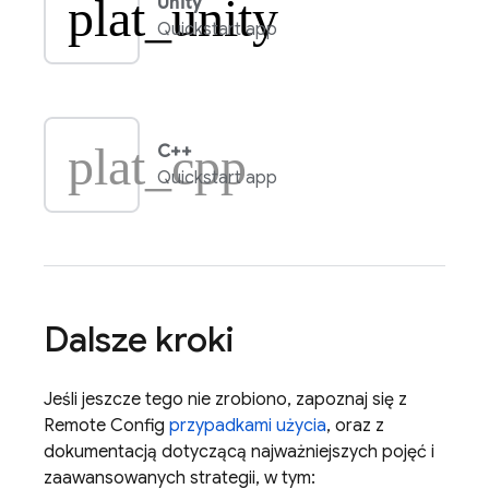
plat_unity
Unity
Quickstart app
plat_cpp
C++
Quickstart app
Dalsze kroki
Jeśli jeszcze tego nie zrobiono, zapoznaj się z
Remote Config
przypadkami użycia
, oraz z
dokumentacją dotyczącą najważniejszych pojęć i
zaawansowanych strategii, w tym: