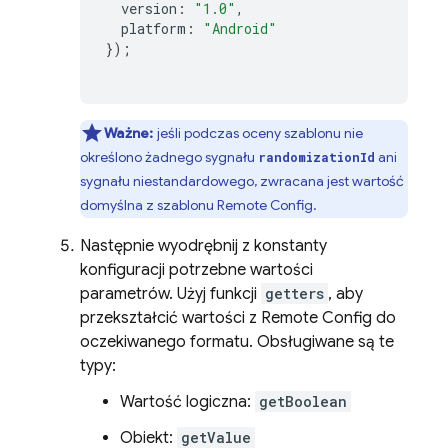
version
:
"1.0"
,
platform
:
"Android"
});
Ważne:
jeśli podczas oceny szablonu nie
określono żadnego sygnału
ani
randomizationId
sygnału niestandardowego, zwracana jest wartość
domyślna z szablonu
Remote Config
.
Następnie wyodrębnij z konstanty
konfiguracji potrzebne wartości
parametrów. Użyj funkcji
getters
, aby
przekształcić wartości z
Remote Config
do
oczekiwanego formatu. Obsługiwane są te
typy:
Wartość logiczna:
getBoolean
Obiekt:
getValue