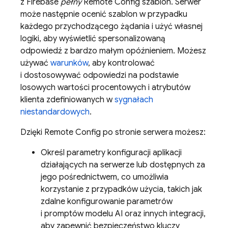
z Firebase
pełny
Remote Config
szablon. Serwer
może następnie ocenić szablon w przypadku
każdego przychodzącego żądania i użyć własnej
logiki, aby wyświetlić spersonalizowaną
odpowiedź z bardzo małym opóźnieniem. Możesz
używać
warunków
, aby kontrolować
i dostosowywać odpowiedzi na podstawie
losowych wartości procentowych i atrybutów
klienta zdefiniowanych w
sygnałach
niestandardowych
.
Dzięki
Remote Config
po stronie serwera możesz:
Określ parametry konfiguracji aplikacji
działających na serwerze lub dostępnych za
jego pośrednictwem, co umożliwia
korzystanie z przypadków użycia, takich jak
zdalne konfigurowanie parametrów
i promptów modelu AI oraz innych integracji,
aby zapewnić bezpieczeństwo kluczy