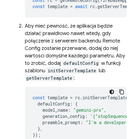
const
rc
=
getRemoteConfig
(
firebaseApp
);
const
template
=
await
rc
.
getServerTemplat
Aby mieć pewność, że aplikacja będzie
działać prawidłowo nawet wtedy, gdy
połączenie z serwerem backendu
Remote
Config
zostanie przerwane, dodaj do niej
wartości domyślne każdego parametru. Aby
to zrobić, dodaj
defaultConfig
w funkcji
szablonu
initServerTemplate
lub
getServerTemplate
:
const
template
=
rc
.
initServerTemplate
({
defaultConfig
:
{
model_name
:
"gemini-pro"
,
generation_config
:
'{"stopSequences": 
preamble_prompt
:
"I'm a developer who 
},
});