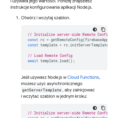
i używała jego wartości. Poniżej znajdziesz
instrukcje konfigurowania aplikacji Node.js.
Otwórz i wczytaj szablon.
// Initialize server-side Remote Config
const
rc
=
getRemoteConfig
(
firebaseApp
);
const
template
=
rc
.
initServerTemplate
();
// Load Remote Config
await
template
.
load
();
Jeśli używasz Node.js w
Cloud Functions
,
możesz użyć asynchronicznego
getServerTemplate
, aby zainicjować
i wczytać szablon w jednym kroku:
// Initialize server-side Remote Config