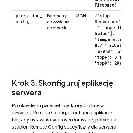
Firebase!
generation
_
{"stop
Parametry
JSON
config
Sequences":
do wysłania
["I hope this
do modelu
helps"]
,
"temperature":
0
.
7
,
"max
Output
Tokens": 512
,
"top
P": 0
.
1
,
"top
K": 20}
Krok 3
.
Skonfiguruj aplikację
serwera
Po określeniu parametrów, których chcesz
używać z
Remote Config
, skonfiguruj aplikację
tak, aby ustawiała wartości domyślne, pobierała
szablon
Remote Config
specyficzny dla serwera