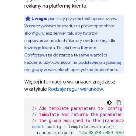
reklamy na platformę klienta.
Uwaga:
poniższy przykład jest uproszczony.
W rzeczywistym scenariuszu prawdopodobnie
skonfigurujesz serwer tak, aby tworzył
niepowtarzalne identyfikatory randomizacji dla
każdego klienta. Dzięki temu
Remote
Config
zawsze dostarcza te same wartości
każdemu użytkownikowi na podstawie przypisanej
mu grupy w warunkach opartych na procentach.
Więcej informacji o warunkach znajdziesz
w artykule
Rodzaje reguł warunków
.
// Add template parameters to `config`. Ev
// template and returns the parameter valu
// the group assigned to the {randomizatio
const
config
=
template
.
evaluate
({
randomizationId
:
"2ac93c28-c459-4760-963