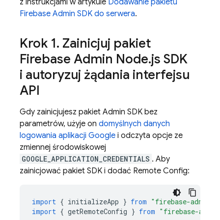
z instrukcjami w artykule
Dodawanie pakietu
Firebase Admin SDK do serwera
.
Krok 1
.
Zainicjuj pakiet
Firebase Admin Node
.
js SDK
i autoryzuj żądania interfejsu
API
Gdy zainicjujesz pakiet Admin SDK bez
parametrów, użyje on
domyślnych danych
logowania aplikacji Google
i odczyta opcje ze
zmiennej środowiskowej
GOOGLE_APPLICATION_CREDENTIALS
. Aby
zainicjować pakiet SDK i dodać
Remote Config
:
import
{
initializeApp
}
from
"firebase-admin/a
import
{
getRemoteConfig
}
from
"firebase-admin