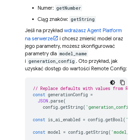
Numer:
getNumber
Ciąg znaków:
getString
Jeśli na przykład
wdrażasz
Agent Platform
na serwerze
i chcesz zmienić model oraz
jego parametry, możesz skonfigurować
parametry dla
model_name
i
generation_config
. Oto przykład, jak
uzyskać dostęp do wartości
Remote Config
:
// Replace defaults with values from Remot
const
generationConfig
=
JSON
.
parse
(
config
.
getString
(
'generation_config'
))
const
is_ai_enabled
=
config
.
getBool
(
'is_a
const
model
=
config
.
getString
(
'model_name