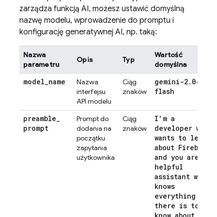
zarządza funkcją AI, możesz ustawić domyślną
nazwę modelu, wprowadzenie do promptu i
konfigurację generatywnej AI, np. taką:
Nazwa
Wartość
Opis
Typ
parametru
domyślna
model
_
name
gemini-2
.
0-
Nazwa
Ciąg
flash
interfejsu
znaków
API modelu
preamble
_
I'm a
Prompt do
Ciąg
prompt
developer who
dodania na
znaków
wants to learn
początku
about Firebase
zapytania
and you are a
użytkownika
helpful
assistant who
knows
everything
there is to
know about