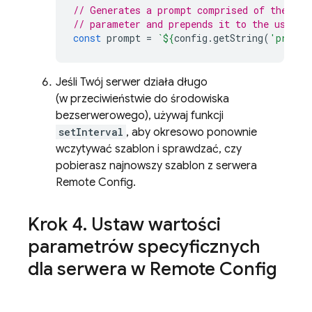
// Generates a prompt comprised of the Rem
// parameter and prepends it to the user p
const
prompt
=
`
${
config
.
getString
(
'preamb
Jeśli Twój serwer działa długo
(w przeciwieństwie do środowiska
bezserwerowego), używaj funkcji
setInterval
, aby okresowo ponownie
wczytywać szablon i sprawdzać, czy
pobierasz najnowszy szablon z serwera
Remote Config
.
Krok 4
.
Ustaw wartości
parametrów specyficznych
dla serwera w
Remote Config