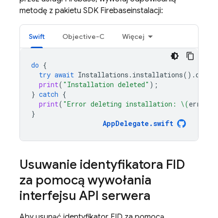
metodę z pakietu SDK
Firebase
instalacji:
Swift
Objective-C
Więcej
do
{
try
await
Installations
.
installations
().
delet
print
(
"Installation deleted"
);
}
catch
{
print
(
"Error deleting installation: 
\(
error
)
"
}
AppDelegate
.
swift
Usuwanie identyfikatora FID
za pomocą wywołania
interfejsu API serwera
Aby usunąć identyfikator FID za pomocą