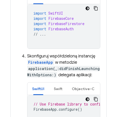
import
SwiftUI
import
FirebaseCore
import
FirebaseFirestore
import
FirebaseAuth
//
...
Skonfiguruj współdzieloną instancję
FirebaseApp
w metodzie
application(_:didFinishLaunching
WithOptions:)
delegata aplikacji:
SwiftUI
Swift
Objective-C
// Use Firebase library to configure AP
FirebaseApp
.
configure
()