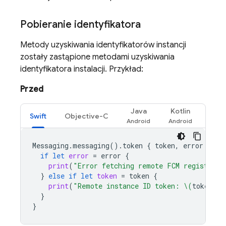
Pobieranie identyfikatora
Metody uzyskiwania identyfikatorów instancji
zostały zastąpione metodami uzyskiwania
identyfikatora instalacji. Przykład:
Przed
Java
Kotlin
Swift
Objective-C
Messaging
.
messaging
().
token
{
token
,
error
in
if
let
error
=
error
{
print
(
"Error fetching remote FCM registrati
}
else
if
let
token
=
token
{
print
(
"Remote instance ID token: 
\(
token
)
"
)
}
}