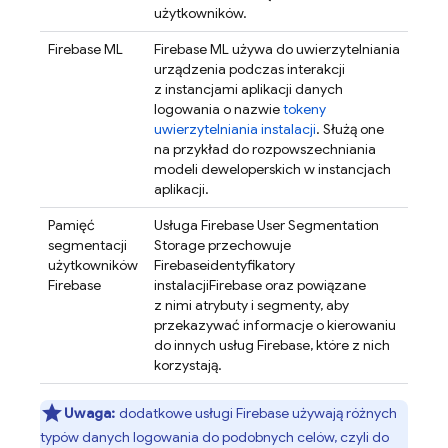
użytkowników.
Firebase ML
Firebase ML
używa do uwierzytelniania
urządzenia podczas interakcji
z instancjami aplikacji danych
logowania o nazwie
tokeny
uwierzytelniania instalacji
. Służą one
na przykład do rozpowszechniania
modeli deweloperskich w instancjach
aplikacji.
Pamięć
Usługa Firebase User Segmentation
segmentacji
Storage przechowuje
użytkowników
Firebase
identyfikatory
Firebase
instalacji
Firebase
oraz powiązane
z nimi atrybuty i segmenty, aby
przekazywać informacje o kierowaniu
do innych usług Firebase, które z nich
korzystają.
Uwaga:
dodatkowe usługi Firebase używają różnych
typów danych logowania do podobnych celów, czyli do