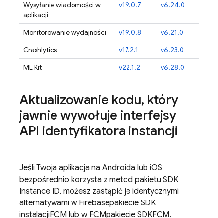
Wysyłanie wiadomości w
v19.0.7
v6.24.0
aplikacji
Monitorowanie wydajności
v19.0.8
v6.21.0
Crashlytics
v17.2.1
v6.23.0
ML Kit
v22.1.2
v6.28.0
Aktualizowanie kodu
,
który
jawnie wywołuje interfejsy
API identyfikatora instancji
Jeśli Twoja aplikacja na Androida lub iOS
bezpośrednio korzysta z metod pakietu SDK
Instance ID, możesz zastąpić je identycznymi
alternatywami w
Firebase
pakiecie SDK
instalacji
FCM
lub w
FCM
pakiecie SDK
FCM
.