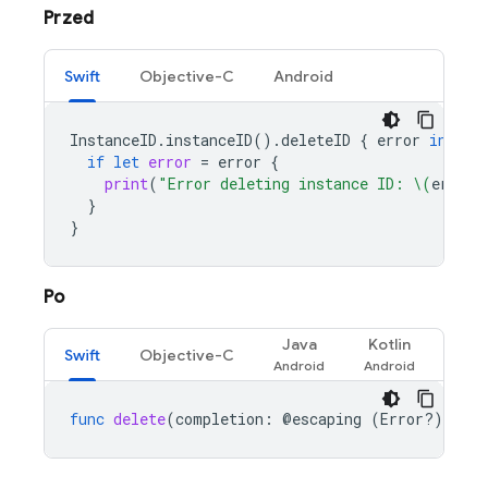
Przed
Swift
Objective-C
Android
InstanceID
.
instanceID
().
deleteID
{
error
in
if
let
error
=
error
{
print
(
"Error deleting instance ID: 
\(
error
)
}
}
Po
Java
Kotlin
Swift
Objective-C
func
delete
(
completion
:
@
escaping
(
Error
?)
-
>
V