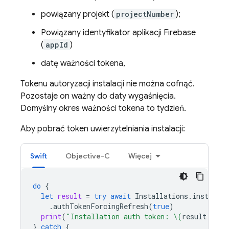
powiązany projekt (
projectNumber
);
Powiązany identyfikator aplikacji Firebase
(
appId
)
datę ważności tokena,
Tokenu autoryzacji instalacji nie można cofnąć.
Pozostaje on ważny do daty wygaśnięcia.
Domyślny okres ważności tokena to tydzień.
Aby pobrać token uwierzytelniania instalacji:
Swift
Objective-C
Więcej
do
{
let
result
=
try
await
Installations
.
installat
.
authTokenForcingRefresh
(
true
)
print
(
"Installation auth token: 
\(
result
.
auth
}
catch
{