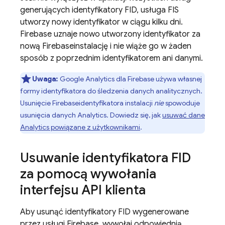
generujących identyfikatory FID, usługa FIS
utworzy nowy identyfikator w ciągu kilku dni.
Firebase uznaje nowo utworzony identyfikator za
nową
Firebase
instalację i nie wiąże go w żaden
sposób z poprzednim identyfikatorem ani danymi.
Uwaga:
Google Analytics dla Firebase używa własnej
formy identyfikatora do śledzenia danych analitycznych.
Usunięcie
Firebase
identyfikatora instalacji
nie
spowoduje
usunięcia danych Analytics. Dowiedz się, jak
usuwać dane
Analytics powiązane z użytkownikami
.
Usuwanie identyfikatora FID
za pomocą wywołania
interfejsu API klienta
Aby usunąć identyfikatory FID wygenerowane
przez usługi Firebase, wywołaj odpowiednią