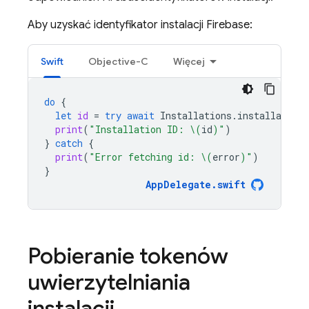
Aby uzyskać identyfikator instalacji
Firebase
:
Swift
Objective-C
Więcej
do
{
let
id
=
try
await
Installations
.
installations
print
(
"Installation ID: 
\(
id
)
"
)
}
catch
{
print
(
"Error fetching id: 
\(
error
)
"
)
}
AppDelegate
.
swift
Pobieranie tokenów
uwierzytelniania
instalacji