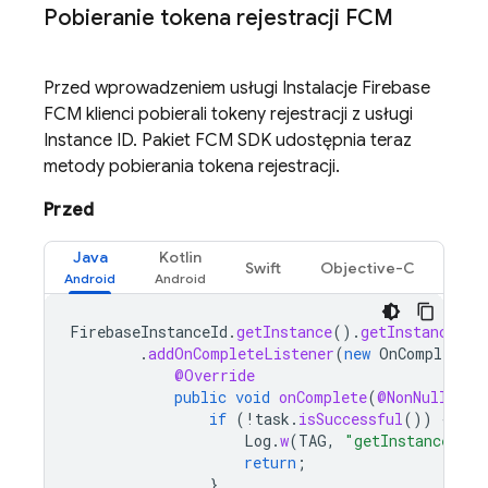
Pobieranie tokena rejestracji
FCM
Przed wprowadzeniem usługi Instalacje Firebase
FCM
klienci pobierali tokeny rejestracji z usługi
Instance ID. Pakiet
FCM
SDK udostępnia teraz
metody pobierania tokena rejestracji.
Przed
Java
Kotlin
Swift
Objective-C
FirebaseInstanceId
.
getInstance
().
getInstanceId
(
.
addOnCompleteListener
(
new
OnCompleteLi
@Override
public
void
onComplete
(
@NonNull
Tas
if
(
!
task
.
isSuccessful
())
{
Log
.
w
(
TAG
,
"getInstanceId f
return
;
}