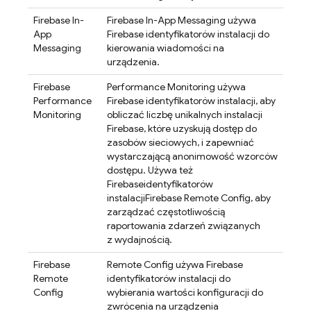
Firebase In-
Firebase In-App Messaging
używa
App
Firebase
identyfikatorów instalacji do
Messaging
kierowania wiadomości na
urządzenia.
Firebase
Performance Monitoring
używa
Performance
Firebase
identyfikatorów instalacji, aby
Monitoring
obliczać liczbę unikalnych instalacji
Firebase, które uzyskują dostęp do
zasobów sieciowych, i zapewniać
wystarczającą anonimowość wzorców
dostępu. Używa też
Firebase
identyfikatorów
instalacji
Firebase Remote Config
, aby
zarządzać częstotliwością
raportowania zdarzeń związanych
z wydajnością.
Firebase
Remote Config
używa
Firebase
Remote
identyfikatorów instalacji do
Config
wybierania wartości konfiguracji do
zwrócenia na urządzenia