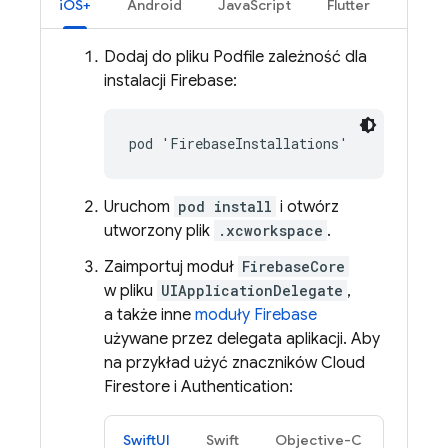
iOS+
Android
JavaScript
Flutter
Dodaj do pliku Podfile zależność dla
instalacji
Firebase
:
pod 'FirebaseInstallations'
Uruchom
pod install
i otwórz
utworzony plik
.xcworkspace
.
Zaimportuj moduł
FirebaseCore
w pliku
UIApplicationDelegate
,
a także inne
moduły Firebase
używane przez delegata aplikacji. Aby
na przykład użyć znaczników
Cloud
Firestore
i
Authentication
:
SwiftUI
Swift
Objective-C