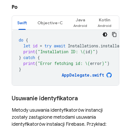
Po
Java
Kotlin
Swift
Objective-C
do
{
let
id
=
try
await
Installations
.
installations
print
(
"Installation ID: 
\(
id
)
"
)
}
catch
{
print
(
"Error fetching id: 
\(
error
)
"
)
}
AppDelegate
.
swift
Usuwanie identyfikatora
Metody usuwania identyfikatorów instancji
zostały zastąpione metodami usuwania
identyfikatorów instalacji
Firebase
. Przykład: