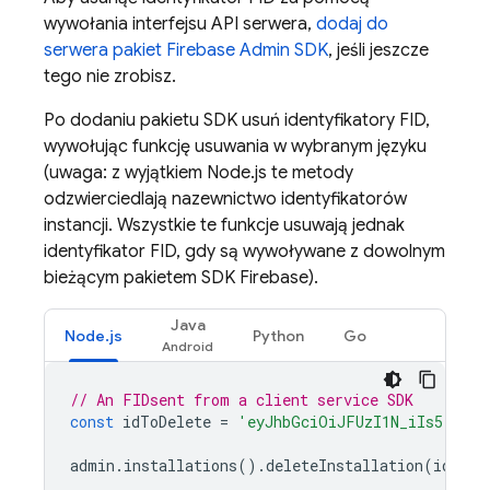
wywołania interfejsu API serwera,
dodaj do
serwera pakiet Firebase Admin SDK
, jeśli jeszcze
tego nie zrobisz.
Po dodaniu pakietu SDK usuń identyfikatory FID,
wywołując funkcję usuwania w wybranym języku
(uwaga: z wyjątkiem Node.js te metody
odzwierciedlają nazewnictwo identyfikatorów
instancji. Wszystkie te funkcje usuwają jednak
identyfikator FID, gdy są wywoływane z dowolnym
bieżącym pakietem SDK Firebase).
Java
Node.js
Python
Go
// An FIDsent from a client service SDK
const
idToDelete
=
'eyJhbGciOiJFUzI1N_iIs5'
;
admin
.
installations
().
deleteInstallation
(
idToDe