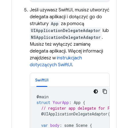
Jeśli używasz SwiftUI, musisz utworzyć
delegata aplikacji i dołączyć go do
struktury
App
za pomocą
UIApplicationDelegateAdaptor
lub
NSApplicationDelegateAdaptor
.
Musisz też wyłączyć zamianę
delegata aplikacji. Więcej informacji
znajdziesz w
instrukcjach
dotyczących SwiftUI
.
SwiftUI
@
main
struct
YourApp
:
App
{
// register app delegate for Firebase
@
UIApplicationDelegateAdaptor
(
AppDele
var
body
:
some
Scene
{