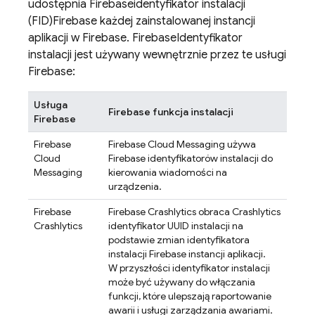
udostępnia
Firebase
identyfikator instalacji
(FID)
Firebase
każdej zainstalowanej instancji
aplikacji w Firebase.
Firebase
Identyfikator
instalacji jest używany wewnętrznie przez te usługi
Firebase:
Usługa
Firebase
funkcja instalacji
Firebase
Firebase
Firebase Cloud Messaging
używa
Cloud
Firebase
identyfikatorów instalacji do
Messaging
kierowania wiadomości na
urządzenia.
Firebase
Firebase Crashlytics
obraca
Crashlytics
Crashlytics
identyfikator UUID instalacji na
podstawie zmian identyfikatora
instalacji Firebase instancji aplikacji.
W przyszłości identyfikator instalacji
może być używany do włączania
funkcji, które ulepszają raportowanie
awarii i usługi zarządzania awariami.