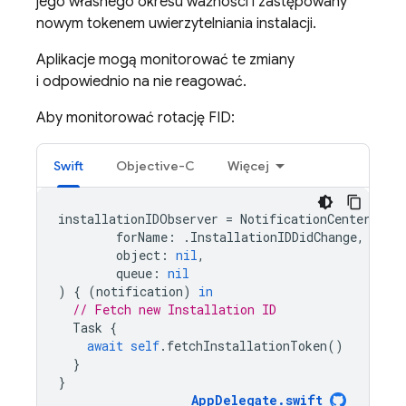
jego własnego okresu ważności i zastępowany
nowym tokenem uwierzytelniania instalacji.
Aplikacje mogą monitorować te zmiany
i odpowiednio na nie reagować.
Aby monitorować rotację FID:
Swift
Objective-C
Więcej
installationIDObserver
=
NotificationCenter
.
def
forName
:
.
InstallationIDDidChange
,
object
:
nil
,
queue
:
nil
)
{
(
notification
)
in
// Fetch new Installation ID
Task
{
await
self
.
fetchInstallationToken
()
}
}
AppDelegate
.
swift