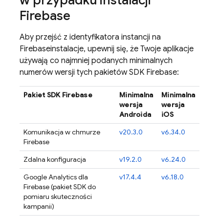
w przypadku instalacji
Firebase
Aby przejść z identyfikatora instancji na
Firebase
instalacje, upewnij się, że Twoje aplikacje
używają co najmniej podanych minimalnych
numerów wersji tych pakietów SDK Firebase:
Pakiet SDK Firebase
Minimalna
Minimalna
wersja
wersja
Androida
iOS
Komunikacja w chmurze
v20.3.0
v6.34.0
Firebase
Zdalna konfiguracja
v19.2.0
v6.24.0
Google Analytics dla
v17.4.4
v6.18.0
Firebase (pakiet SDK do
pomiaru skuteczności
kampanii)