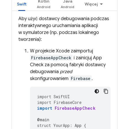
Kotlin
Java
Swift
Więcej
Aby użyć dostawcy debugowania podczas
interaktywnego uruchamiania aplikacji
w symulatorze (np. podczas lokalnego
tworzenia):
W projekcie Xcode zaimportuj
FirebaseAppCheck
i zainicjuj
App
Check
za pomocą fabryki dostawcy
debugowania
przed
skonfigurowaniem
Firebase
.
import
SwiftUI
import
FirebaseCore
import
FirebaseAppCheck
@
main
struct
YourApp
:
App
{