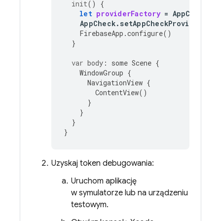
init
()
{
let
providerFactory
=
AppCheckDeb
AppCheck
.
setAppCheckProviderFact
FirebaseApp
.
configure
()
}
var
body
:
some
Scene
{
WindowGroup
{
NavigationView
{
ContentView
()
}
}
}
}
Uzyskaj token debugowania:
Uruchom aplikację
w symulatorze lub na urządzeniu
testowym.