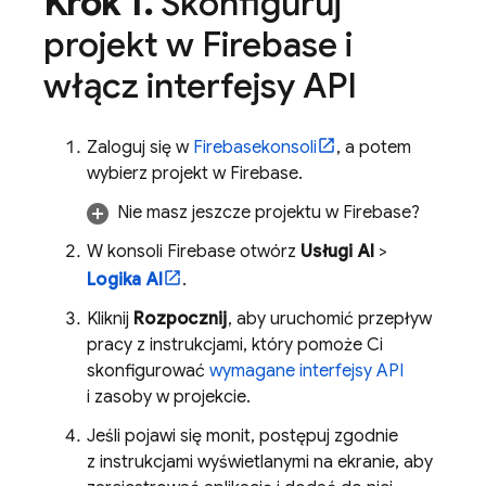
Krok 1
.
Skonfiguruj
projekt w Firebase i
włącz interfejsy API
Zaloguj się w
Firebase
konsoli
, a potem
wybierz projekt w Firebase.
Nie masz jeszcze projektu w Firebase?
W konsoli
Firebase
otwórz
Usługi AI
>
Logika AI
.
Kliknij
Rozpocznij
, aby uruchomić przepływ
pracy z instrukcjami, który pomoże Ci
skonfigurować
wymagane interfejsy API
i zasoby w projekcie.
Jeśli pojawi się monit, postępuj zgodnie
z instrukcjami wyświetlanymi na ekranie, aby