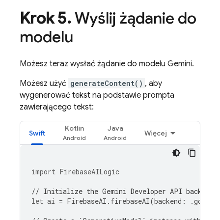
Krok 5
.
Wyślij żądanie do
modelu
Możesz teraz wysłać żądanie do modelu
Gemini
.
Możesz użyć
generateContent()
, aby
wygenerować tekst na podstawie prompta
zawierającego tekst:
Kotlin
Java
Swift
Więcej
import
FirebaseAILogic
// Initialize the Gemini Developer API backend 
let
ai
=
FirebaseAI
.
firebaseAI
(
backend
:
.
google