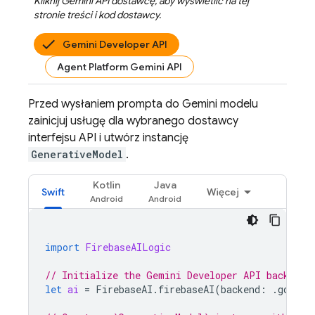
Kliknij
Gemini API
dostawcę, aby wyświetlić na tej
stronie treści i kod dostawcy.
Gemini Developer API
Agent Platform Gemini API
Przed wysłaniem prompta do
Gemini
modelu
zainicjuj usługę dla wybranego dostawcy
interfejsu API i utwórz instancję
GenerativeModel
.
Kotlin
Java
Swift
Więcej
import
FirebaseAILogic
// Initialize the Gemini Developer API backend 
let
ai
=
FirebaseAI
.
firebaseAI
(
backend
:
.
google