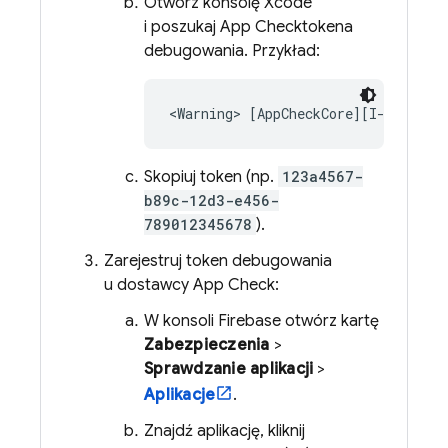
Otwórz konsolę Xcode
i poszukaj
App Check
tokena
debugowania. Przykład:
Skopiuj token (np.
123a4567-
b89c-12d3-e456-
789012345678
).
Zarejestruj token debugowania
u dostawcy
App Check
:
W konsoli
Firebase
otwórz kartę
Zabezpieczenia
>
Sprawdzanie aplikacji
>
Aplikacje
.
Znajdź aplikację, kliknij