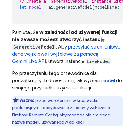
// Create a `GenerativeModel` instance with a m
let
model
=
ai
.
generativeModel
(
modelName
:
"gemi
Pamiętaj, że
w zależności od używanej funkcji
nie zawsze możesz utworzyć instancję
GenerativeModel
. Aby
przesyłać strumieniowo
dane wejściowe i wyjściowe za pomocą
Gemini Live API
, utwórz instancję
LiveModel
.
Po przeczytaniu tego przewodnika dla
początkujących dowiedz się, jak wybrać
model
do
swojego przypadku użycia i aplikacji.
Ważne:
przed wdrożeniem w środowisku
produkcyjnym zdecydowanie zalecamy wdrożenie
Firebase Remote Config
, aby móc
zdalnie zmieniać
nazwę modelu używanego w aplikacji
.