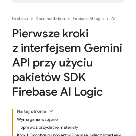
Firebase
Documentation
Firebase AI Logic
AI
Pierwsze kroki
z interfejsem Gemini
API przy użyciu
pakietów SDK
Firebase AI Logic
Na tej stronie
Wymagania wstępne
Sprawdź przydatne materiały
Krok 1. Skonfiguruj projekt w Firebase i włącz interfejsy