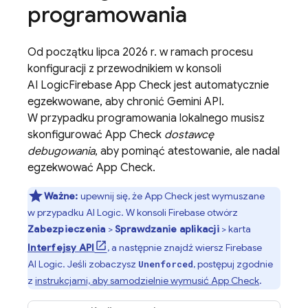
programowania
Od początku lipca 2026 r. w ramach procesu
konfiguracji z przewodnikiem w konsoli
AI Logic
Firebase App Check
jest automatycznie
egzekwowane, aby chronić
Gemini API
.
W przypadku programowania lokalnego musisz
skonfigurować
App Check
dostawcę
debugowania
, aby pominąć atestowanie, ale nadal
egzekwować
App Check
.
Ważne:
upewnij się, że
App Check
jest wymuszane
w przypadku
AI Logic
. W konsoli
Firebase
otwórz
Zabezpieczenia
>
Sprawdzanie aplikacji
> karta
Interfejsy API
, a następnie znajdź wiersz
Firebase
AI Logic
. Jeśli zobaczysz
, postępuj zgodnie
Unenforced
z
instrukcjami, aby samodzielnie wymusić
App Check
.