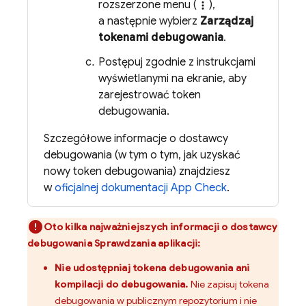
rozszerzone menu (
),
more_vert
a następnie wybierz
Zarządzaj
tokenami debugowania
.
Postępuj zgodnie z instrukcjami
wyświetlanymi na ekranie, aby
zarejestrować token
debugowania.
Szczegółowe informacje o dostawcy
debugowania (w tym o tym, jak uzyskać
nowy token debugowania) znajdziesz
w
oficjalnej dokumentacji
App Check
.
Oto kilka najważniejszych informacji o dostawcy
debugowania Sprawdzania aplikacji:
Nie udostępniaj tokena debugowania ani
kompilacji do debugowania.
Nie zapisuj tokena
debugowania w publicznym repozytorium i nie