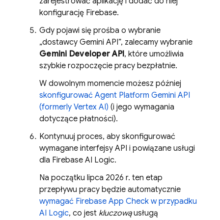
zarejestrować aplikację i dodać do niej
konfigurację Firebase.
Gdy pojawi się prośba o wybranie
„dostawcy Gemini API”, zalecamy wybranie
Gemini Developer API
, które umożliwia
szybkie rozpoczęcie pracy bezpłatnie.
W dowolnym momencie możesz później
skonfigurować
Agent Platform
Gemini API
(formerly Vertex AI)
(i jego wymagania
dotyczące płatności).
Kontynuuj proces, aby skonfigurować
wymagane interfejsy API i powiązane usługi
dla
Firebase AI Logic
.
Na początku lipca 2026 r. ten etap
przepływu pracy będzie automatycznie
wymagać
Firebase App Check
w przypadku
AI Logic
, co jest
kluczową
usługą