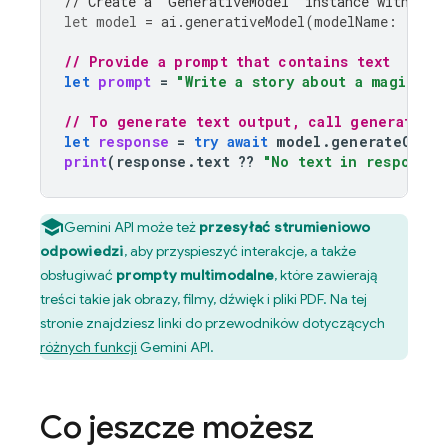
// Create a `GenerativeModel` instance with a m
let
model
=
ai
.
generativeModel
(
modelName
:
"gemi
// Provide a prompt that contains text
let
prompt
=
"Write a story about a magic ba
// To generate text output, call generateCon
let
response
=
try
await
model
.
generateConte
print
(
response
.
text
??
"No text in response.
Gemini API
może też
przesyłać strumieniowo
odpowiedzi
, aby przyspieszyć interakcje, a także
obsługiwać
prompty multimodalne
, które zawierają
treści takie jak obrazy, filmy, dźwięk i pliki PDF. Na tej
stronie znajdziesz linki do przewodników dotyczących
różnych funkcji
Gemini API
.
Co jeszcze możesz