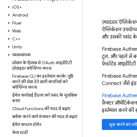
i
OS+
Android
ज़्यादातर ऐप्लिके
Flutter
ऐप्लिकेशन उपयोगकर्
Web
और उसकी पसंद के 
C++
Unity
Firebase Authen
व्यवस्थापक
टूल, और पहले से ब
प्रोग्राम के हिसाब से OAuth आइडेंटिटी
फ़ेडरेटेड आइडेंटिटी
प्रोवाइडर कॉन्फ़िगर करना
Firebase Authen
Firebase CLI का इस्तेमाल करके
,
पुष्टि
करने की सेवा देने वाली कंपनियों को
Connect जैसे इंडस्
कॉन्फ़िगर करना
ईमेल कार्रवाई हैंडलर को पसंद के मुताबिक
Firebase Authen
बनाएं
फ़ैक्टर ऑथेंटिके
Cloud Functions की मदद से बढ़ाएं
इस्तेमाल करने की स
ब्लॉक करने वाले फ़ंक्शन की मदद से बढ़ाएं
ईमेल कस्टम डोमेन
शुरू करने का तरी
केस स्टडी