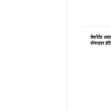
फ़ेडरेटेड आइड
प्रोवाइडर इंटि