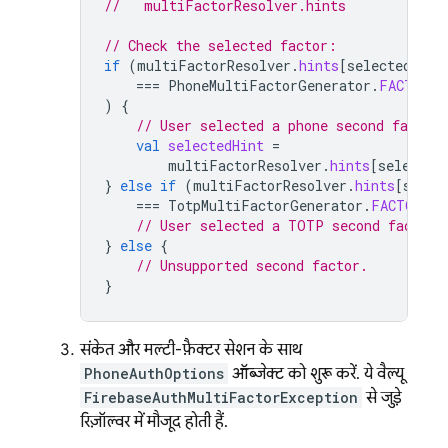
//   multiFactorResolver.hints
// Check the selected factor:
if
(
multiFactorResolver
.
hints
[
selectedInde
===
PhoneMultiFactorGenerator
.
FACTOR_I
)
{
// User selected a phone second factor.
val
selectedHint
=
multiFactorResolver
.
hints
[
selected
}
else
if
(
multiFactorResolver
.
hints
[
selec
===
TotpMultiFactorGenerator
.
FACTOR_ID
// User selected a TOTP second factor.
}
else
{
// Unsupported second factor.
}
संकेत और मल्टी-फ़ैक्टर सेशन के साथ
PhoneAuthOptions
ऑब्जेक्ट को शुरू करें. ये वैल्यू,
FirebaseAuthMultiFactorException
से जुड़े
रिज़ॉल्वर में मौजूद होती हैं.