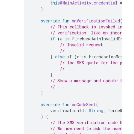
this
@MainActivity.credential
=
cre
}
override
fun
onVerificationFailed
(
e
:
F
// This callback is invoked in res
// verification, like an incorrect
if
(
e
is
FirebaseAuthInvalidCreden
// Invalid request
// ...
}
else
if
(
e
is
FirebaseTooManyReq
// The SMS quota for the proje
// ...
}
// Show a message and update the U
// ...
}
override
fun
onCodeSent
(
verificationId
:
String
,
forceResen
)
{
// The SMS verification code has b
// We now need to ask the user to e