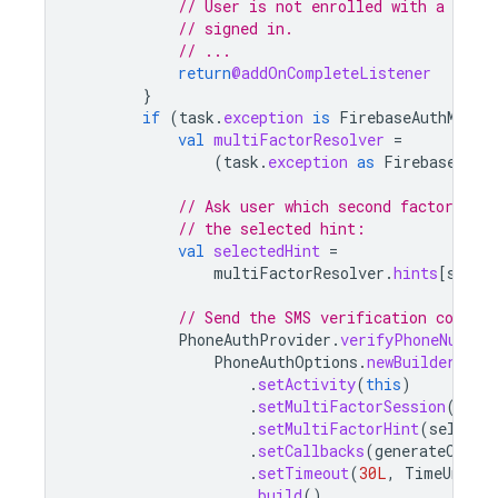
// User is not enrolled with a secon
// signed in.
// ...
return
@addOnCompleteListener
}
if
(
task
.
exception
is
FirebaseAuthMulti
val
multiFactorResolver
=
(
task
.
exception
as
FirebaseAuth
// Ask user which second factor to 
// the selected hint:
val
selectedHint
=
multiFactorResolver
.
hints
[
selec
// Send the SMS verification code.
PhoneAuthProvider
.
verifyPhoneNumber
PhoneAuthOptions
.
newBuilder
()
.
setActivity
(
this
)
.
setMultiFactorSession
(
mult
.
setMultiFactorHint
(
selecte
.
setCallbacks
(
generateCallb
.
setTimeout
(
30L
,
TimeUnit
.
S
.
build
()