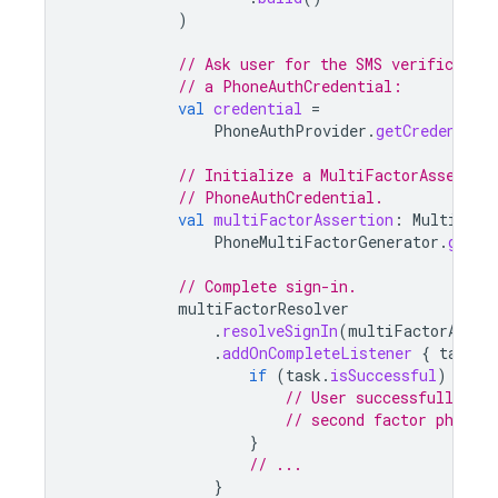
)
// Ask user for the SMS verification
// a PhoneAuthCredential:
val
credential
=
PhoneAuthProvider
.
getCredential
// Initialize a MultiFactorAssertio
// PhoneAuthCredential.
val
multiFactorAssertion
:
MultiFact
PhoneMultiFactorGenerator
.
getAs
// Complete sign-in.
multiFactorResolver
.
resolveSignIn
(
multiFactorAsser
.
addOnCompleteListener
{
task
-
if
(
task
.
isSuccessful
)
{
// User successfully sig
// second factor phone 
}
// ...
}