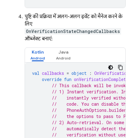
पुष्टि की प्रक्रिया में अलग-अलग इवेंट को मैनेज करने के
लिए,
OnVerificationStateChangedCallbacks
ऑब्जेक्ट बनाएं:
Kotlin
Java
val
callbacks
=
object
:
OnVerificationSta
override
fun
onVerificationCompleted
(
c
// This callback will be invoked i
// 1) Instant verification. In som
//    instantly verified without ne
//    code. You can disable this f
//    PhoneAuthOptions.builder#req
//    the options to pass to Phone
// 2) Auto-retrieval. On some devi
//    automatically detect the inc
//    verification without user act