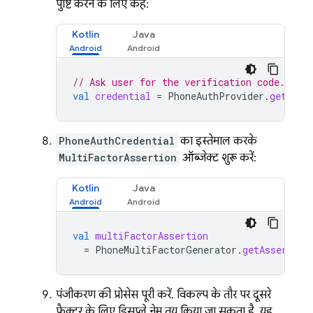
पुष्टि करने के लिए कहें:
Kotlin
Java
// Ask user for the verification code.
val
credential
=
PhoneAuthProvider
.
getCred
PhoneAuthCredential
का इस्तेमाल करके,
MultiFactorAssertion
ऑब्जेक्ट शुरू करें:
Kotlin
Java
val
multiFactorAssertion
=
PhoneMultiFactorGenerator
.
getAssertion
पंजीकरण की प्रोसेस पूरी करें. विकल्प के तौर पर, दूसरे
फ़ैक्टर के लिए डिसप्ले नेम तय किया जा सकता है. यह