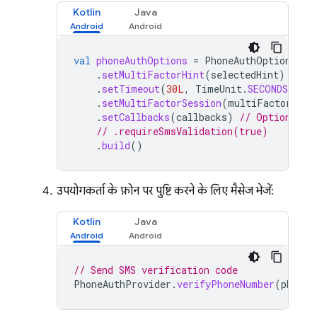
Kotlin
Java
val
phoneAuthOptions
=
PhoneAuthOptions
.
ne
.
setMultiFactorHint
(
selectedHint
)
.
setTimeout
(
30L
,
TimeUnit
.
SECONDS
)
.
setMultiFactorSession
(
multiFactorReso
.
setCallbacks
(
callbacks
)
// Optionally
// .requireSmsValidation(true)
.
build
()
उपयोगकर्ता के फ़ोन पर पुष्टि करने के लिए मैसेज भेजें:
Kotlin
Java
// Send SMS verification code
PhoneAuthProvider
.
verifyPhoneNumber
(
phoneA