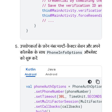
// credential by combining the cod
// Save the verification ID and res
this
@MainActivity.verificationId
=
this
@MainActivity.forceResendingTo
// ...
}
}
उपयोगकर्ता के फ़ोन नंबर, मल्टी-फ़ैक्टर सेशन, और अपने
कॉलबैक के साथ
PhoneInfoOptions
ऑब्जेक्ट
को शुरू करें:
Kotlin
Java
val
phoneAuthOptions
=
PhoneAuthOptions
.
ne
.
setPhoneNumber
(
phoneNumber
)
.
setTimeout
(
30L
,
TimeUnit
.
SECONDS
)
.
setMultiFactorSession
(
MultiFactorSess
.
setCallbacks
(
callbacks
)
.
build
()