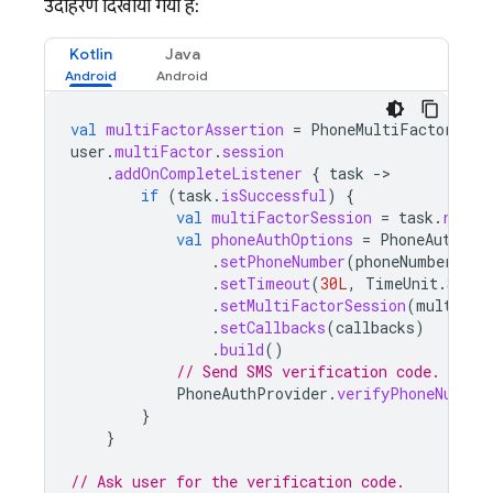
उदाहरण दिखाया गया है:
Kotlin
Java
val
multiFactorAssertion
=
PhoneMultiFactorGene
user
.
multiFactor
.
session
.
addOnCompleteListener
{
task
-
if
(
task
.
isSuccessful
)
{
val
multiFactorSession
=
task
.
resul
val
phoneAuthOptions
=
PhoneAuthOpt
.
setPhoneNumber
(
phoneNumber
)
.
setTimeout
(
30L
,
TimeUnit
.
SECON
.
setMultiFactorSession
(
multiFac
.
setCallbacks
(
callbacks
)
.
build
()
// Send SMS verification code.
PhoneAuthProvider
.
verifyPhoneNumber
}
}
// Ask user for the verification code.