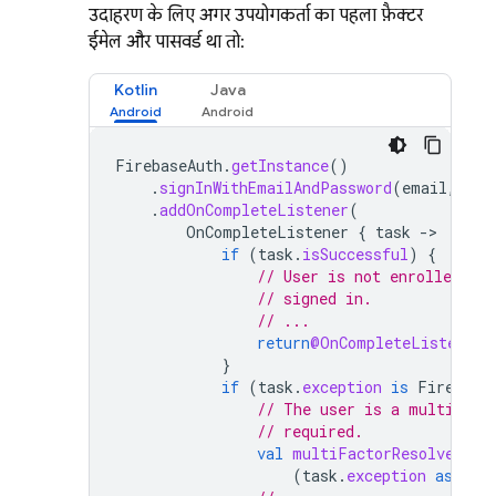
उदाहरण के लिए, अगर उपयोगकर्ता का पहला फ़ैक्टर
ईमेल और पासवर्ड था, तो:
Kotlin
Java
FirebaseAuth
.
getInstance
()
.
signInWithEmailAndPassword
(
email
,
pas
.
addOnCompleteListener
(
OnCompleteListener
{
task
-
if
(
task
.
isSuccessful
)
{
// User is not enrolled wit
// signed in.
// ...
return
@OnCompleteListener
}
if
(
task
.
exception
is
Firebase
// The user is a multi-fac
// required.
val
multiFactorResolver
=
(
task
.
exception
as
Fir