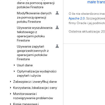
małe trans
dane za pomocą operacji
potoków Firestore
Modyfikowanie danych
O ile nie stwierdzono inac
za pomocą operacji
Apache 2.0
. Szczegółowe
potoku Firestore
firmy Oracle i jej podmi
Używanie wyszukiwania
Ostatnia aktualizacja: 
tekstowego z
operacjami potoku
Firestore
Używanie zapytań
geoprzestrzennych z
Nauka
operacjami potoków
Firestore
Przewodniki
Usuń dane
Źródła
Optymalizacja wydajności
Przykłady
zapytań i użycia
Zabezpiecz i zweryfikuj dane
Biblioteki
Korzystanie
,
lokalizacje i ceny
GitHub
Monitorowanie i
rozwiązywanie problemów
Kopie zapasowe i