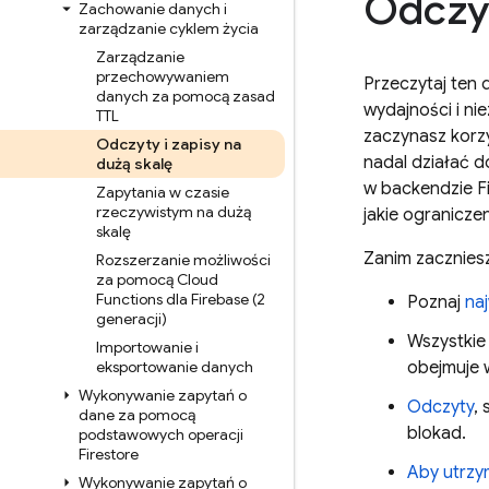
Odczyt
Zachowanie danych i
zarządzanie cyklem życia
Zarządzanie
przechowywaniem
Przeczytaj ten
danych za pomocą zasad
wydajności i n
TTL
zaczynasz korz
Odczyty i zapisy na
nadal działać 
dużą skalę
w backendzie Fi
Zapytania w czasie
rzeczywistym na dużą
jakie ogranicz
skalę
Zanim zaczniesz
Rozszerzanie możliwości
za pomocą Cloud
Functions dla Firebase (2
Poznaj
na
generacji)
Wszystki
Importowanie i
eksportowanie danych
obejmuje 
Wykonywanie zapytań o
Odczyty
,
dane za pomocą
blokad.
podstawowych operacji
Firestore
Aby utrzy
Wykonywanie zapytań o