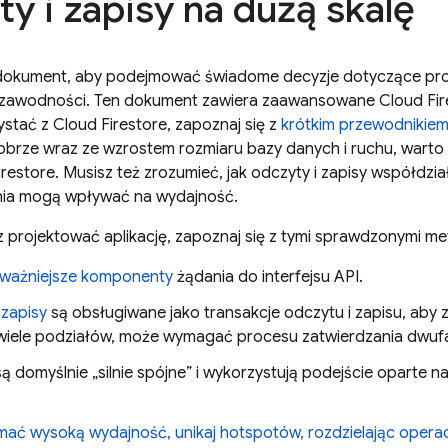
y i zapisy na dużą skalę
 dokument, aby podejmować świadome decyzje dotyczące proj
iezawodności. Ten dokument zawiera zaawansowane
Cloud Fir
ystać z
Cloud Firestore
, zapoznaj się z
krótkim przewodnikie
dobrze wraz ze wzrostem rozmiaru bazy danych i ruchu, warto
restore. Musisz też zrozumieć, jak odczyty i zapisy współdzi
enia mogą wpływać na wydajność.
 projektować aplikację, zapoznaj się z tymi sprawdzonymi m
jważniejsze komponenty
żądania do interfejsu API.
e
zapisy
są obsługiwane jako transakcje odczytu i zapisu, aby 
wiele podziałów, może wymagać procesu zatwierdzania dwu
 są domyślnie „silnie spójne” i wykorzystują podejście oparte 
mać wysoką wydajność, unikaj hotspotów, rozdzielając operacj