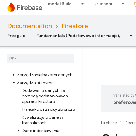
Wersja Enterprise
model Build
Uruchom
Omówienie trybów wersji
Enterprise
Tryb natywny z operacjami
Documentation
Firestore
podstawowymi i potokowymi
Omówienie trybu natywnego
Przegląd
Fundamentals (Podstawowe informacje),
w wersji Enterprise
Pierwsze kroki z trybem
natywnym
Migracja z wersji Standard na
Enterprise
Zarządzanie bazami danych
Zarządzaj danymi
Dodawanie danych za
pomocą podstawowych
operacji Firestore
preferowa
Transakcje i zapisy zbiorcze
Rywalizacja o dane w
transakcjach
Firebase
Docum
Dane indeksowania