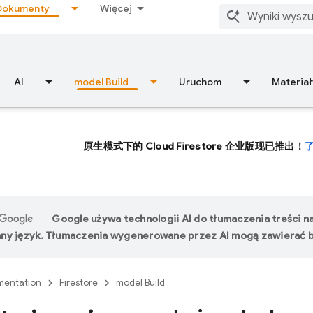
Dokumenty
Więcej
AI
model Build
Uruchom
Materiał
原生模式下的 Cloud Firestore 企业版现已推出！
Google używa technologii AI do tłumaczenia treści n
ny język. Tłumaczenia wygenerowane przez AI mogą zawierać b
entation
Firestore
model Build