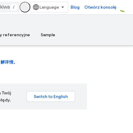
/
Blog
Otwórz konsolę
y referencyjne
Sample
了解详情。
a Twój
łędy.