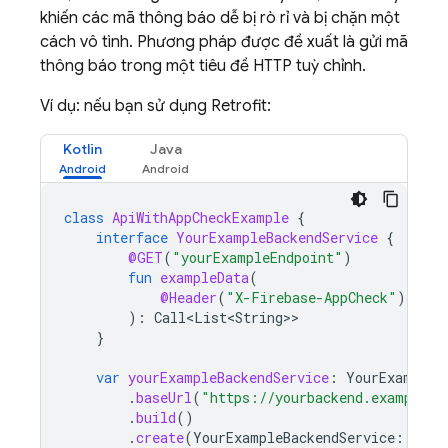
khiến các mã thông báo dễ bị rò rỉ và bị chặn một
cách vô tình. Phương pháp được đề xuất là gửi mã
thông báo trong một tiêu đề HTTP tuỳ chỉnh.
Ví dụ: nếu bạn sử dụng Retrofit:
Kotlin
Java
class
ApiWithAppCheckExample
{
interface
YourExampleBackendService
{
@GET
(
"yourExampleEndpoint"
)
fun
exampleData
(
@Header
(
"X-Firebase-AppCheck"
)
appC
):
Call<List<String>
}
var
yourExampleBackendService
:
YourExampleB
.
baseUrl
(
"https://yourbackend.example.c
.
build
()
.
create
(
YourExampleBackendService
::
clas