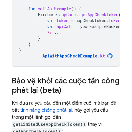
fun
callApiExample
()
{
Firebase
.
appCheck
.
getAppCheckToken
(
fals
val
token
=
appCheckToken
.
token
val
apiCall
=
yourExampleBackendSer
// ...
}
}
}
ApiWithAppCheckExample
.
kt
Bảo vệ khỏi các cuộc tấn công
phát lại (beta)
Khi đưa ra yêu cầu đến một điểm cuối mà bạn đã
bật
tính năng chống phát lại
, hãy gói yêu cầu
trong một lệnh gọi đến
getLimitedUseAppCheckToken()
thay vì
getAppCheckToken()
: