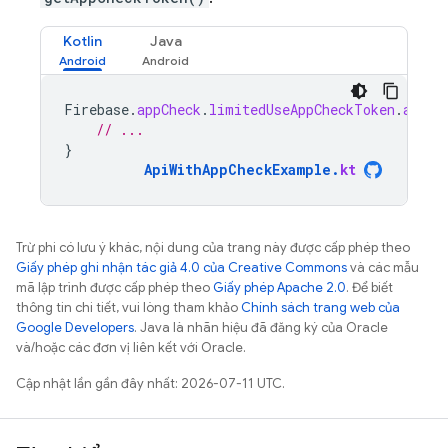
Kotlin
Java
Firebase
.
appCheck
.
limitedUseAppCheckToken
.
addOn
// ...
}
ApiWithAppCheckExample
.
kt
Trừ phi có lưu ý khác, nội dung của trang này được cấp phép theo
Giấy phép ghi nhận tác giả 4.0 của Creative Commons
và các mẫu
mã lập trình được cấp phép theo
Giấy phép Apache 2.0
. Để biết
thông tin chi tiết, vui lòng tham khảo
Chính sách trang web của
Google Developers
. Java là nhãn hiệu đã đăng ký của Oracle
và/hoặc các đơn vị liên kết với Oracle.
Cập nhật lần gần đây nhất: 2026-07-11 UTC.