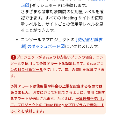
況
] ダッシュボードに移動します。
さまざまな請求対象期間の使用量レベルを確
認できます。すべての
Hosting
サイトの使用
量レベルと、サイトごとの使用量レベルを見
ることができます。
コンソールでプロジェクトの
[
使用量と請求
額
] のダッシュボード
にアクセスします。
プロジェクトが Blaze のお支払いプランの場合、コン
ソールを使用して
予算アラートを設定
します。
Blaze プラ
ンの料金計算ツール
を使用して、毎月の費用を試算できま
す。
予算アラートは使用量や料金の上限を設定するものでは
ありません
。
必要に応じて対応できるように、費用に関す
るアラート
が送信されます。たとえば、
予算通知を使用し
て、プロジェクトの
Cloud Billing
をプログラムで無効にす
る
ことを検討します。