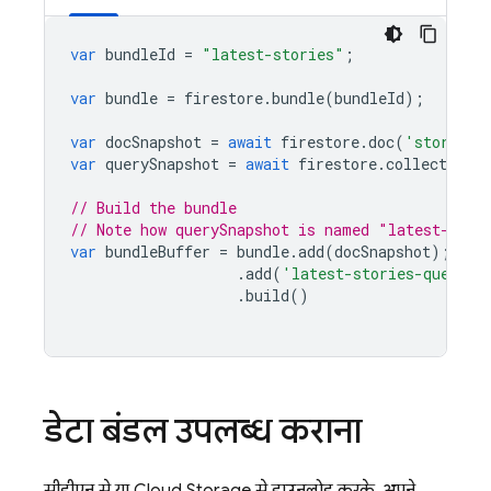
var
bundleId
=
"latest-stories"
;
var
bundle
=
firestore
.
bundle
(
bundleId
);
var
docSnapshot
=
await
firestore
.
doc
(
'stories/
var
querySnapshot
=
await
firestore
.
collection
(
// Build the bundle
// Note how querySnapshot is named "latest-stor
var
bundleBuffer
=
bundle
.
add
(
docSnapshot
);
// 
.
add
(
'latest-stories-query'
,
.
build
()
डेटा बंडल उपलब्ध कराना