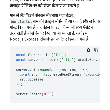
सीडीएन से या
Cloud Storage
से डाउनलोड करके, अपने
क्लाइंट ऐप्लिकेशन को बंडल दिखाए जा सकते हैं.
मान लें कि पिछले सेक्शन में बनाया गया बंडल,
bundle.txt
नाम की फ़ाइल में सेव किया गया है और सर्वर पर
पोस्ट किया गया है. यह बंडल फ़ाइल, किसी भी अन्य ऐसेट की
तरह होती है जिसे वेब पर दिखाया जा सकता है. यहां इसे
Node.js Express ऐप्लिकेशन के लिए दिखाया गया है.
const
fs
=
require
(
'fs'
);
const
server
=
require
(
'http'
).
createServer
();
server
.
on
(
'request'
,
(
req
,
res
)
=
>
{
const
src
=
fs
.
createReadStream
(
'./bundle.txt
src
.
pipe
(
res
);
});
server
.
listen
(
8000
);