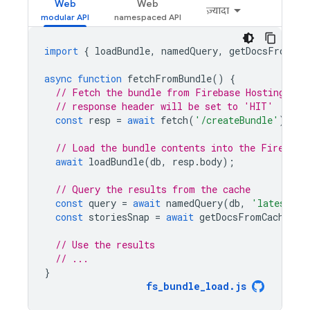
Web
Web
ज़्यादा
import
{
loadBundle
,
namedQuery
,
getDocsFromCac
async
function
fetchFromBundle
()
{
// Fetch the bundle from Firebase Hosting, if
// response header will be set to 'HIT'
const
resp
=
await
fetch
(
'/createBundle'
);
// Load the bundle contents into the Firestor
await
loadBundle
(
db
,
resp
.
body
);
// Query the results from the cache
const
query
=
await
namedQuery
(
db
,
'latest-st
const
storiesSnap
=
await
getDocsFromCache
(
qu
// Use the results
// ...
}
fs_bundle_load
.
js