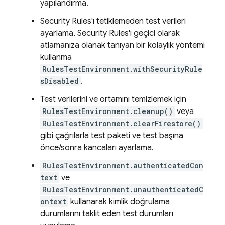
yapılandırma.
Security Rules
'ı tetiklemeden test verileri
ayarlama,
Security Rules
'ı geçici olarak
atlamanıza olanak tanıyan bir kolaylık yöntemi
kullanma
RulesTestEnvironment.withSecurityRule
sDisabled
.
Test verilerini ve ortamını temizlemek için
RulesTestEnvironment.cleanup()
veya
RulesTestEnvironment.clearFirestore()
gibi çağrılarla test paketi ve test başına
önce/sonra kancaları ayarlama.
RulesTestEnvironment.authenticatedCon
text
ve
RulesTestEnvironment.unauthenticatedC
ontext
kullanarak kimlik doğrulama
durumlarını taklit eden test durumları