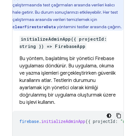
çalıştırmasında test çağırmaları arasında verileri kalıcı
hale getirir. Bu durum sonuçlarınızı etkileyebilir. Her test
çalıştırması arasında verileri temizlemek için
yöntemini testler arasında çağırın.
clearFirestoreData
initializeAdminApp({ projectId:
string }) => FirebaseApp
Bu yöntem, başlatılmış bir yönetici Firebase
uygulaması döndürür. Bu uygulama, okuma
ve yazma işlemleri gerçekleştirirken güvenlik
kurallarını atlar. Testlerin durumunu
ayarlamak için yönetici olarak kimliği
doğrulanmış bir uygulama oluşturmak üzere
bu işlevi kullanın.
firebase
.
initializeAdminApp
(
{
projectId
:
"my-te