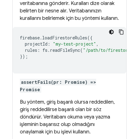
veritabanına gönderir. Kuralları dize olarak
belirten bir nesne alır. Veritabanınızın
kurallarını belirlemek için bu yöntemi kullanın.
firebase
.
loadFirestoreRules
({
projectId
:
"my-test-project"
,
rules
:
fs
.
readFileSync
(
"/path/to/firestore.ru
});
assertFails(pr: Promise) =>
Promise
Bu yöntem, giriş başarılı olursa reddedilen,
giriş reddedilirse başarılı olan bir söz
döndürür. Veritabanı okuma veya yazma
işleminin başarısız olup olmadığını
onaylamak için bu işlevi kullanın.