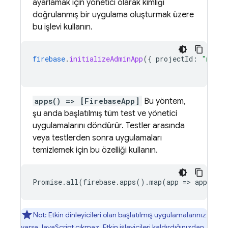
ayarlamak için yönetici olarak kimliği
doğrulanmış bir uygulama oluşturmak üzere
bu işlevi kullanın.
firebase
.
initializeAdminApp
(
{
projectId
:
"my-te
apps() => [FirebaseApp]
Bu yöntem,
şu anda başlatılmış tüm test ve yönetici
uygulamalarını döndürür. Testler arasında
veya testlerden sonra uygulamaları
temizlemek için bu özelliği kullanın.
Promise.all(firebase.apps().map(app => app.del
Not: Etkin dinleyicileri olan başlatılmış uygulamalarınız
varsa JavaScript çıkmaz. Etkin işleyicileri kaldırdığınızdan