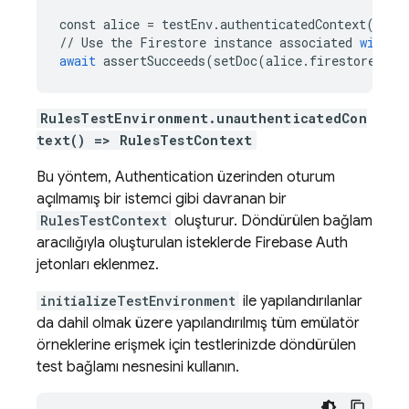
const
alice
=
testEnv
.
authenticatedContext
(
"ali
//
Use
the
Firestore
instance
associated
with
t
await
assertSucceeds
(
setDoc
(
alice
.
firestore
()
.
d
RulesTestEnvironment.unauthenticatedCon
text() => RulesTestContext
Bu yöntem,
Authentication
üzerinden oturum
açılmamış bir istemci gibi davranan bir
RulesTestContext
oluşturur. Döndürülen bağlam
aracılığıyla oluşturulan isteklerde Firebase Auth
jetonları eklenmez.
initializeTestEnvironment
ile yapılandırılanlar
da dahil olmak üzere yapılandırılmış tüm emülatör
örneklerine erişmek için testlerinizde döndürülen
test bağlamı nesnesini kullanın.