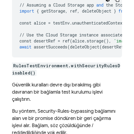
//
Assuming
a
Cloud
Storage
app
and
the
Storage
import
{
getStorage
,
ref
,
deleteObject
}
from
"
const
alice
=
testEnv
.
unauthenticatedContext
();
//
Use
the
Cloud
Storage
instance
associated
wi
const
desertRef
=
ref
(
alice
.
storage
(),
'images/
await
assertSucceeds
(
deleteObject
(
desertRef
));
RulesTestEnvironment.withSecurityRulesD
isabled()
Güvenlik kuralları devre dışı bırakılmış gibi
davranan bir bağlamla test kurulumu işlevi
çalıştırın.
Bu yöntem, Security-Rules-bypassing bağlamını
alan ve bir promise döndüren bir geri çağırma
işlevi alır. Bağlam, söz çözüldüğünde /
reddedildiğinde yok edilir.