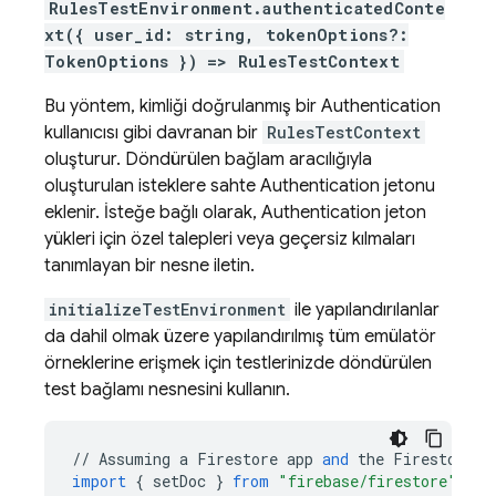
RulesTestEnvironment.authenticatedConte
xt({ user_id: string, tokenOptions?:
TokenOptions }) => RulesTestContext
Bu yöntem, kimliği doğrulanmış bir
Authentication
kullanıcısı gibi davranan bir
RulesTestContext
oluşturur. Döndürülen bağlam aracılığıyla
oluşturulan isteklere sahte
Authentication
jetonu
eklenir. İsteğe bağlı olarak,
Authentication
jeton
yükleri için özel talepleri veya geçersiz kılmaları
tanımlayan bir nesne iletin.
initializeTestEnvironment
ile yapılandırılanlar
da dahil olmak üzere yapılandırılmış tüm emülatör
örneklerine erişmek için testlerinizde döndürülen
test bağlamı nesnesini kullanın.
//
Assuming
a
Firestore
app
and
the
Firestore
e
import
{
setDoc
}
from
"firebase/firestore"
;