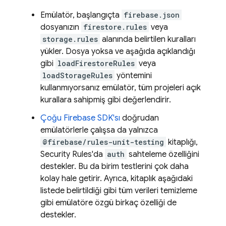
Emülatör, başlangıçta
firebase.json
dosyanızın
firestore.rules
veya
storage.rules
alanında belirtilen kuralları
yükler. Dosya yoksa ve aşağıda açıklandığı
gibi
loadFirestoreRules
veya
loadStorageRules
yöntemini
kullanmıyorsanız emülatör, tüm projeleri açık
kurallara sahipmiş gibi değerlendirir.
Çoğu Firebase SDK'sı
doğrudan
emülatörlerle çalışsa da yalnızca
@firebase/rules-unit-testing
kitaplığı,
Security Rules'da
auth
sahteleme özelliğini
destekler. Bu da birim testlerini çok daha
kolay hale getirir. Ayrıca, kitaplık aşağıdaki
listede belirtildiği gibi tüm verileri temizleme
gibi emülatöre özgü birkaç özelliği de
destekler.