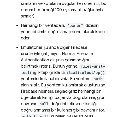
sınırlarını ve kotalarını uygular (en önemlisi, bu
durum her örneği 100 eşzamanlı bağlantıyla
sınırlar).
Herhangi bir veritabanı,
"owner"
dizesini
yönetici kimlik doğrulama jetonu olarak kabul
eder.
Emülatörler şu anda diğer Firebase
ürünleriyle çalışmıyor. Normal Firebase
Authentication akışının çalışmadığını
belirtmek isteriz. Bunun yerine,
rules-unit-
testing
kitaplığında
initializeTestApp()
yöntemini kullanabilirsiniz. Bu yöntem,
auth
alanını alır. Bu yöntem kullanılarak oluşturulan
Firebase nesnesi, sağladığınız herhangi bir
öğe olarak kimliği başarıyla doğrulanmış gibi
davranır.
null
değerini iletirseniz kimliği
doğrulanmamış bir kullanıcı gibi davranılır (ör.
auth != null
kuralları başarısız olur).