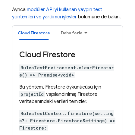
Ayrıca
modüler API'yi kullanan yaygın test
yöntemleri ve yardımcı işlevler
bölümüne de bakın.
Cloud Firestore
Daha fazla
Cloud Firestore
RulesTestEnvironment.clearFirestor
e() => Promise<void>
Bu yöntem, Firestore öykünücüsü için
projectId
yapılandırılmış Firestore
veritabanındaki verileri temizler.
RulesTestContext.firestore(setting
s?: Firestore.FirestoreSettings) =>
Firestore;