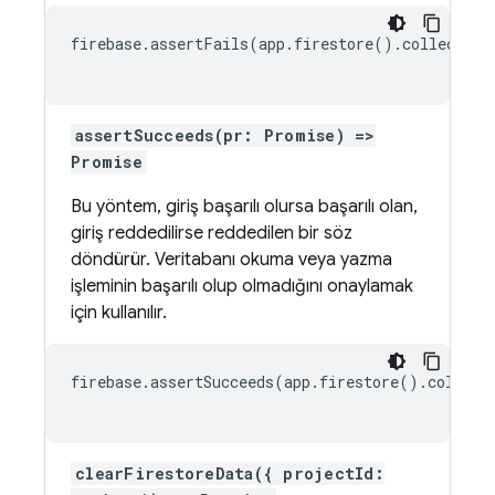
firebase.assertFails(app.firestore().collection
assertSucceeds(pr: Promise) =>
Promise
Bu yöntem, giriş başarılı olursa başarılı olan,
giriş reddedilirse reddedilen bir söz
döndürür. Veritabanı okuma veya yazma
işleminin başarılı olup olmadığını onaylamak
için kullanılır.
firebase.assertSucceeds(app.firestore().collect
clearFirestoreData({ projectId: