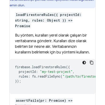
emin olun.
loadFirestoreRules({ projectId:
string, rules: Object }) =>
Promise
Bu yöntem, kuralları yerel olarak çalışan bir
veritabanına gönderir. Kuralları dize olarak
belirten bir nesne alır. Veritabanınızın
kurallarını belirlemek için bu yöntemi kullanın.
firebase
.
loadFirestoreRules
({
projectId
:
"my-test-project"
,
rules
:
fs
.
readFileSync
(
"/path/to/firestore.ru
});
assertFails(pr: Promise) =>