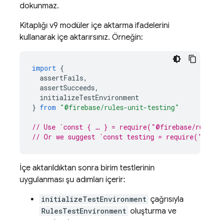
dokunmaz.
Kitaplığı v9 modüler içe aktarma ifadelerini
kullanarak içe aktarırsınız. Örneğin:
import
{
assertFails
,
assertSucceeds
,
initializeTestEnvironment
}
from
"@firebase/rules-unit-testing"
// Use `const { … } = require("@firebase/rules-
// Or we suggest `const testing = require("@fir
İçe aktarıldıktan sonra birim testlerinin
uygulanması şu adımları içerir:
initializeTestEnvironment
çağrısıyla
RulesTestEnvironment
oluşturma ve