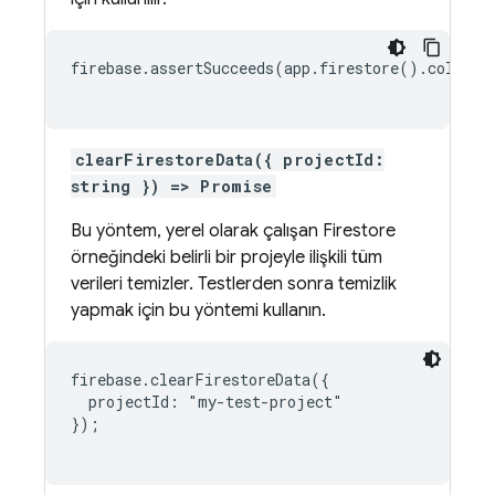
firebase.assertSucceeds(app.firestore().collect
clearFirestoreData({ projectId:
string }) => Promise
Bu yöntem, yerel olarak çalışan Firestore
örneğindeki belirli bir projeyle ilişkili tüm
verileri temizler. Testlerden sonra temizlik
yapmak için bu yöntemi kullanın.
firebase.clearFirestoreData({

  projectId: "my-test-project"

});
