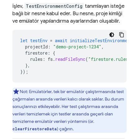
İşlev,
TestEnvironmentConfig
tanımlayan isteğe
bağlı bir nesne kabul eder. Bu nesne, proje kimliği
ve emülatör yapılandırma ayarlarından oluşabilir.
let
testEnv
=
await
initializeTestEnvironment
(
{
projectId
:
"demo-project-1234"
,
firestore
:
{
rules
:
fs
.
readFileSync
(
"firestore.rules"
,
"
}
,
}
);
Not: Emülatörler, tek bir emülatör çalıştırmasında test
çağırmaları arasında verileri kalıcı olarak saklar. Bu durum
sonuçlarınızı etkileyebilir. Her test çalıştırması arasında
verileri temizlemek için testler arasında geçerli olan
temizleme emülatör verileri yöntemini (ör.
) çağırın.
clearFirestoreData