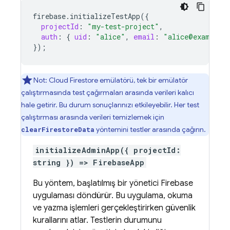
firebase
.
initializeTestApp
(
{
projectId
:
"my-test-project"
,
auth
:
{
uid
:
"alice"
,
email
:
"alice@example.
}
);
Not:
Cloud Firestore
emülatörü, tek bir emülatör
çalıştırmasında test çağırmaları arasında verileri kalıcı
hale getirir. Bu durum sonuçlarınızı etkileyebilir. Her test
çalıştırması arasında verileri temizlemek için
yöntemini testler arasında çağırın.
clearFirestoreData
initializeAdminApp({ projectId:
string }) => FirebaseApp
Bu yöntem, başlatılmış bir yönetici Firebase
uygulaması döndürür. Bu uygulama, okuma
ve yazma işlemleri gerçekleştirirken güvenlik
kurallarını atlar. Testlerin durumunu