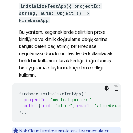
initializeTestApp({ projectId:
string, auth: Object }) =>
FirebaseApp
Bu yöntem, seçeneklerde belirtilen proje
kimliğine ve kimlik doğrulama değişkenine
karşılık gelen başlatılmış bir Firebase
uygulaması döndürür. Testlerde kullanılacak,
belirli bir kullanıcı olarak kimliği doğrulanmış
bir uygulama oluşturmak için bu özelliği
kullanın.
firebase
.
initializeTestApp
(
{
projectId
:
"my-test-project"
,
auth
:
{
uid
:
"alice"
,
email
:
"alice@example.
}
);
Not:
Cloud Firestore
emülatörü, tek bir emülatör