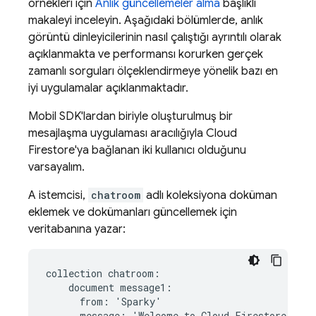
örnekleri için
Anlık güncellemeler alma
başlıklı
makaleyi inceleyin. Aşağıdaki bölümlerde, anlık
görüntü dinleyicilerinin nasıl çalıştığı ayrıntılı olarak
açıklanmakta ve performansı korurken gerçek
zamanlı sorguları ölçeklendirmeye yönelik bazı en
iyi uygulamalar açıklanmaktadır.
Mobil SDK'lardan biriyle oluşturulmuş bir
mesajlaşma uygulaması aracılığıyla
Cloud
Firestore
'ya bağlanan iki kullanıcı olduğunu
varsayalım.
A istemcisi,
chatroom
adlı koleksiyona doküman
eklemek ve dokümanları güncellemek için
veritabanına yazar:
collection chatroom:

    document message1:

      from: 'Sparky'

      message: 'Welcome to 
Cloud Firestore
!'
