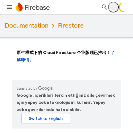
Documentation
Firestore
原生模式下的 Cloud Firestore 企业版现已推出！
了
解详情。
Google, içerikleri tercih ettiğiniz dile çevirmek
için yapay zeka teknolojisini kullanır. Yapay
zeka çevirilerinde hata olabilir.