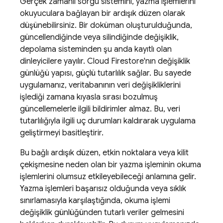
Gerçek zamanlı sorgu sistemini, yazma işlemlerini
okuyuculara bağlayan bir ardışık düzen olarak
düşünebilirsiniz. Bir doküman oluşturulduğunda,
güncellendiğinde veya silindiğinde değişiklik,
depolama sisteminden şu anda kayıtlı olan
dinleyicilere yayılır.
Cloud Firestore
'nın değişiklik
günlüğü yapısı, güçlü tutarlılık sağlar. Bu sayede
uygulamanız, veritabanının veri değişikliklerini
işlediği zamana kıyasla sırası bozulmuş
güncellemelerle ilgili bildirimler almaz. Bu, veri
tutarlılığıyla ilgili uç durumları kaldırarak uygulama
geliştirmeyi basitleştirir.
Bu bağlı ardışık düzen, etkin noktalara veya kilit
çekişmesine neden olan bir yazma işleminin okuma
işlemlerini olumsuz etkileyebileceği anlamına gelir.
Yazma işlemleri başarısız olduğunda veya sıklık
sınırlamasıyla karşılaştığında, okuma işlemi
değişiklik günlüğünden tutarlı veriler gelmesini