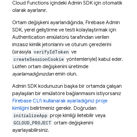
Cloud Functions
içindeki
Admin SDK
için otomatik
olarak ayarlanır.
Ortam değişkeni ayarlandığında,
Firebase
Admin
SDK
, yerel geliştirme ve testi kolaylaştırmak için
Authentication
emülatörü tarafından verilen
imzasız kimlik jetonlarını ve oturum çerezlerini
(sırasıyla
verifyIdToken
ve
createSessionCookie
yöntemleriyle) kabul eder.
Lütfen ortam değişkenini üretimde
ayarlamadığınızdan
emin olun.
Admin SDK
kodunuzun başka bir ortamda çalışan
paylaşılan bir emülatöre bağlanmasını istiyorsanız
Firebase CLI'ı kullanarak ayarladığınız proje
kimliğini
belirtmeniz gerekir. Doğrudan
initializeApp
proje kimliği iletebilir veya
GCLOUD_PROJECT
ortam değişkenini
ayarlayabilirsiniz.