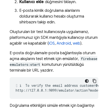
Kullanıcı ekle
düğmesini tıklayın.
E-posta kimlik doğrulama alanlarını
doldurarak kullanıcı hesabı oluşturma
sihirbazını takip edin.
Oluşturulan bir test kullanıcısıyla uygulamanız,
platformunuz için SDK mantığıyla kullanıcıyı oturum
açabilir ve kapatabilir (
iOS
,
Android
,
web
).
E-posta doğrulama/e-posta bağlantısıyla oturum
açma akışlarını test etmek için emülatör,
firebase
emulators:start
komutunun yürütüldüğü
terminale bir URL yazdırır.
i
To
verify
the
email
address
customer@ex.co
http://127.0.0.1:9099/emulator/action?mode
=
veri
Doğrulama etkinliğini simüle etmek için bağlantıyı