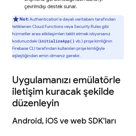
çevrimdışı destek sunar.
Not:
Authentication
'e dayalı veritabanı tarafından
tetiklenen
Cloud Functions
veya
Security Rules
gibi
hizmetler arası etkileşimleri taklit etmek istiyorsanız
kodunuzdaki (
vb.) proje kimliğinin
initializeApp()
Firebase
CLI tarafından kullanılan proje kimliğiyle
eşleştiğinden emin olmanız gerekir.
Uygulamanızı emülatörle
iletişim kuracak şekilde
düzenleyin
Android
,
i
OS ve web SDK'ları