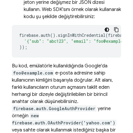
jeton yerine değişmez bir JSON dizesi
kullanın. Web SDK'sını örnek olarak kullanarak
kodu şu şekilde değiştirebilirsiniz:
firebase
.
auth
().
signInWithCredential
(
firebase
.
a
'{"sub": "abc123", "email": "foo@example.com
));
Bu kod, emülatörle kullanıldığında Google'da
foo@example.com
e-posta adresine sahip
kullanıcının kimliğini başarıyla doğrular. Alt alanı,
farklı kullanıcıların oturum açmasını taklit eden
herhangi bir dizeyle değiştirilebilen bir birincil
anahtar olarak düşünebilirsiniz.
firebase.auth.GoogleAuthProvider
yerine
örneğin
new
firebase.auth.OAuthProvider('yahoo.com')
veya sahte olarak kullanmak istediğiniz başka bir