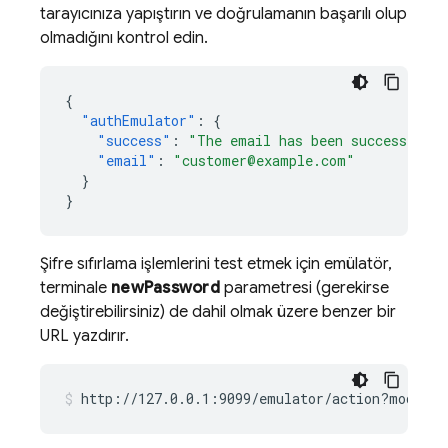
tarayıcınıza yapıştırın ve doğrulamanın başarılı olup
olmadığını kontrol edin.
{
"authEmulator"
:
{
"success"
:
"The email has been successfully
"email"
:
"customer@example.com"
}
}
Şifre sıfırlama işlemlerini test etmek için emülatör,
terminale
newPassword
parametresi (gerekirse
değiştirebilirsiniz) de dahil olmak üzere benzer bir
URL yazdırır.
http://127.0.0.1:9099/emulator/action?mode
=
re