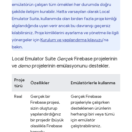
emülatörün çalışan tüm örnekleri her durumda doğru
şekilde iletişim kurabilir. Hatta varsayılan olarak
Local
Emulator Suite
, kullanımda olan birden fazla proje kimliği
algılandığında uyarı verir ancak bu davranışı geçersiz
kılabilirsiniz. Proje kimliklerini ayarlama ve yönetme ile ilgili
yönergeler için
Kurulum ve yapılandırma kılavuzu
'na
bakın.
Local Emulator Suite
Gerçek
Firebase projelerinin
ve
demo
projelerinin emülasyonunu destekler.
Proje
Özellikler
Emülatörlerle kullanma
türü
Real
Gerçek bir
Gerçek Firebase
Firebase projesi,
projeleriyle çalışırken
sizin oluşturup
desteklenen ürünlerin
yapılandırdığınız
herhangi biri veya tümü
bir projedir (büyük
için emülatör
olasılıkla
Firebase
çalıştırabilirsiniz.
konsolu