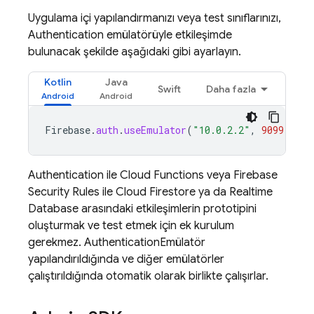
Uygulama içi yapılandırmanızı veya test sınıflarınızı,
Authentication
emülatörüyle etkileşimde
bulunacak şekilde aşağıdaki gibi ayarlayın.
Kotlin
Java
Swift
Daha fazla
Firebase
.
auth
.
useEmulator
(
"10.0.2.2"
,
9099
)
Authentication
ile
Cloud Functions
veya
Firebase
Security Rules
ile
Cloud Firestore
ya da
Realtime
Database
arasındaki etkileşimlerin prototipini
oluşturmak ve test etmek için ek kurulum
gerekmez.
Authentication
Emülatör
yapılandırıldığında ve diğer emülatörler
çalıştırıldığında otomatik olarak birlikte çalışırlar.