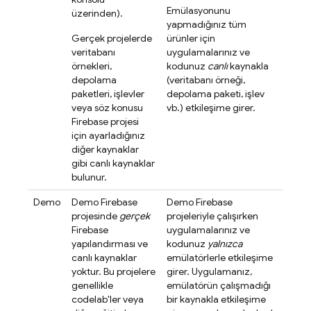
Emülasyonunu
üzerinden).
yapmadığınız tüm
Gerçek projelerde
ürünler için
veritabanı
uygulamalarınız ve
örnekleri,
kodunuz
canlı
kaynakla
depolama
(veritabanı örneği,
paketleri, işlevler
depolama paketi, işlev
veya söz konusu
vb.) etkileşime girer.
Firebase projesi
için ayarladığınız
diğer kaynaklar
gibi canlı kaynaklar
bulunur.
Demo
Demo Firebase
Demo Firebase
projesinde
gerçek
projeleriyle çalışırken
Firebase
uygulamalarınız ve
yapılandırması ve
kodunuz
yalnızca
canlı kaynaklar
emülatörlerle etkileşime
yoktur. Bu projelere
girer. Uygulamanız,
genellikle
emülatörün çalışmadığı
codelab'ler veya
bir kaynakla etkileşime