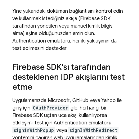
Yine yukarıdaki doküman bağlantısını kontrol edin
ve kullanmak istediğiniz akışa (Firebase SDK
tarafından yönetilen veya manuel kimlik bilgisi
alma) aşina olduğunuzdan emin olun.
Authentication
emülatörü, her iki yaklaşımın da
test edilmesini destekler.
Firebase SDK'sı tarafından
desteklenen IDP akışlarını test
etme
Uygulamanızda Microsoft, GitHub veya Yahoo ile
giriş için
OAuthProvider
gibi herhangi bir
Firebase SDK uçtan uca akışı kullanılıyorsa
etkileşimli test için
Authentication
emülatörü,
signinWithPopup
veya
signInWithRedirect
yöntemini çağıran web uygulamalarından kimlik