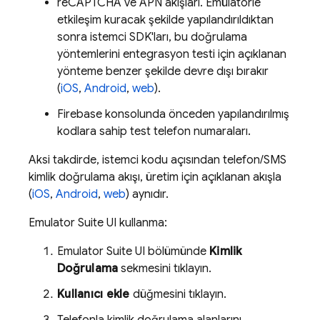
reCAPTCHA ve APN akışları. Emülatörle
etkileşim kuracak şekilde yapılandırıldıktan
sonra istemci SDK'ları, bu doğrulama
yöntemlerini entegrasyon testi için açıklanan
yönteme benzer şekilde devre dışı bırakır
(
iOS
,
Android
,
web
).
Firebase
konsolunda önceden yapılandırılmış
kodlara sahip test telefon numaraları.
Aksi takdirde, istemci kodu açısından telefon/SMS
kimlik doğrulama akışı, üretim için açıklanan akışla
(
iOS
,
Android
,
web
) aynıdır.
Emulator Suite UI
kullanma:
Emulator Suite UI
bölümünde
Kimlik
Doğrulama
sekmesini tıklayın.
Kullanıcı ekle
düğmesini tıklayın.