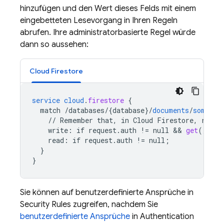
hinzufügen und den Wert dieses Felds mit einem
eingebetteten Lesevorgang in Ihren Regeln
abrufen. Ihre administratorbasierte Regel würde
dann so aussehen:
Cloud Firestore
service
cloud
.
firestore
{
match
/databases/{database
}
/
documents
/
some_co
//
Remember
that,
in
Cloud
Firestore,
reads
write
:
if
request
.
auth
!=
null
 && 
get
(
/
data
read
:
if
request
.
auth
!=
null
;
}
}
Sie können auf benutzerdefinierte Ansprüche in
Security Rules
zugreifen, nachdem Sie
benutzerdefinierte Ansprüche
in
Authentication