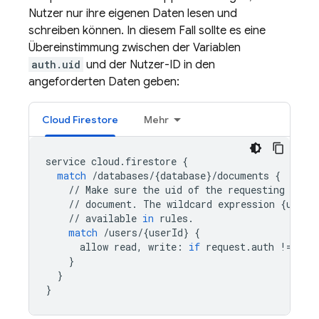
Nutzer nur ihre eigenen Daten lesen und
schreiben können. In diesem Fall sollte es eine
Übereinstimmung zwischen der Variablen
auth.uid
und der Nutzer-ID in den
angeforderten Daten geben:
Cloud Firestore
Mehr
service
cloud
.
firestore
{
match
/
databases
/
{
database
}
/
documents
{
//
Make
sure
the
uid
of
the
requesting
user
//
document
.
The
wildcard
expression
{
userI
//
available
in
rules
.
match
/
users
/
{
userId
}
{
allow
read
,
write
:
if
request
.
auth
!=
nul
}
}
}