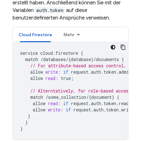
erstellt haben. Anschließend können Sie mit der
Variablen
auth.token
auf diese
benutzerdefinierten Ansprüche verweisen.
Cloud Firestore
Mehr
service
cloud
.
firestore
{
match
/
databases
/
{
database
}
/
documents
{
// For attribute-based access control, chec
allow
write:
if
request
.
auth
.
token
.
admin
==
allow
read:
true
;
// Alterntatively, for role-based access, as
match
/
some_collection
/
{
document
}
{
allow
read:
if
request
.
auth
.
token
.
reader
=
allow
write:
if
request
.
auth
.
token
.
writer
}
}
}