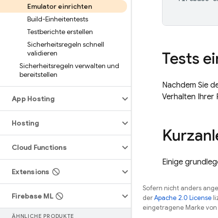
Emulator einrichten
Build-Einheitentests
Testberichte erstellen
Sicherheitsregeln schnell
validieren
Tests e
Sicherheitsregeln verwalten und
bereitstellen
Nachdem Sie den
Verhalten Ihrer 
App Hosting
Hosting
Kurzanl
Cloud Functions
Einige grundleg
Extensions
Sofern nicht anders angeg
Firebase ML
der
Apache 2.0 License
li
eingetragene Marke von 
ÄHNLICHE PRODUKTE