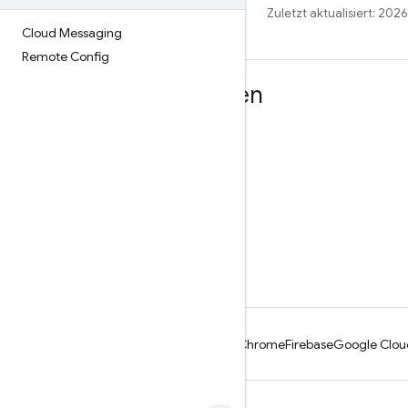
Zuletzt aktualisiert: 202
Cloud Messaging
Remote Config
Weitere Informationen
Leitfäden
Referenz
Beispiele
Bibliotheken
GitHub
Android
Chrome
Firebase
Google Clou