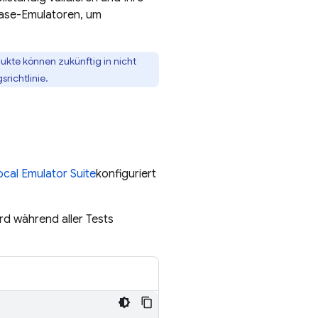
base-Emulatoren, um
ukte können zukünftig in nicht
richtlinie.
ocal Emulator Suite
konfiguriert
rd während aller Tests