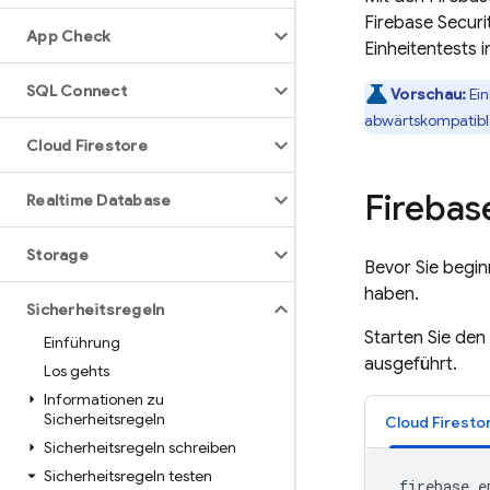
Firebase Securi
App Check
Einheitentests 
SQL Connect
Vorschau:
Ein
abwärtskompatible
Cloud Firestore
Firebas
Realtime Database
Storage
Bevor Sie begin
haben.
Sicherheitsregeln
Starten Sie den
Einführung
ausgeführt.
Los gehts
Informationen zu
Sicherheitsregeln
Cloud Firesto
Sicherheitsregeln schreiben
Sicherheitsregeln testen
 firebase e