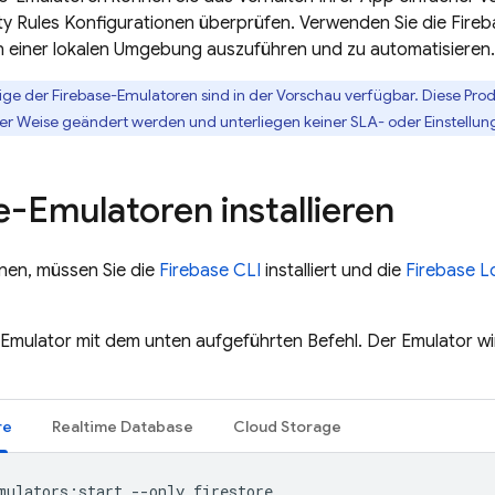
ty Rules
Konfigurationen überprüfen. Verwenden Sie die Fire
in einer lokalen Umgebung auszuführen und zu automatisieren.
ige der Firebase-Emulatoren sind in der Vorschau verfügbar. Diese Prod
r Weise geändert werden und unterliegen keiner SLA- oder Einstellungs
e-Emulatoren installieren
nen, müssen Sie die
Firebase CLI
installiert und die
Firebase L
 Emulator mit dem unten aufgeführten Befehl. Der Emulator wi
re
Realtime Database
Cloud Storage
mulators:start --only firestore
