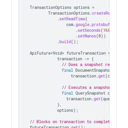
TransactionOptions
options
=
TransactionOptions
.
createReadOnlyO
.
setReadTime
(
com
.
google
.
protobuf
.
Timest
.
setSeconds
(
1684098540
.
setNanos
(
0
))
.
build
();
ApiFuture<Void>
futureTransaction
=
firest
transaction
-
>
{
// Does a snapshot read docu
final
DocumentSnapshot
docum
transaction
.
get
(
document
// Executes a snapshot read q
final
QuerySnapshot
queryRes
transaction
.
get
(
query
).
get
},
options
);
// Blocks on transaction to complete
futureTransaction
.
get
();