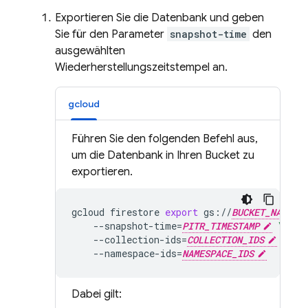
Exportieren Sie die Datenbank und geben
Sie für den Parameter
snapshot-time
den
ausgewählten
Wiederherstellungszeitstempel an.
gcloud
Führen Sie den folgenden Befehl aus,
um die Datenbank in Ihren Bucket zu
exportieren.
gcloud
firestore
export
gs://
BUCKET_NAME_P
--snapshot-time
=
PITR_TIMESTAMP
\
--collection-ids
=
COLLECTION_IDS
\
--namespace-ids
=
NAMESPACE_IDS
Dabei gilt: