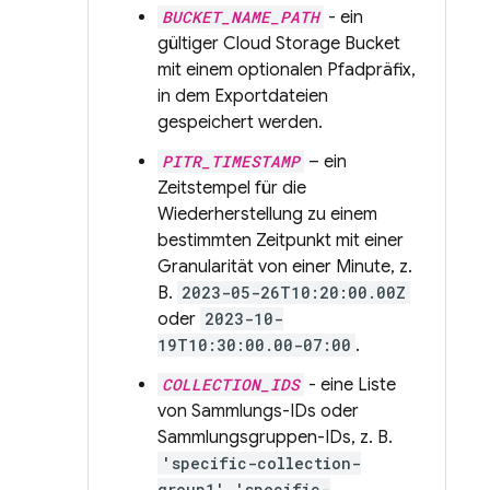
BUCKET_NAME_PATH
- ein
gültiger
Cloud Storage
Bucket
mit einem optionalen Pfadpräfix,
in dem Exportdateien
gespeichert werden.
PITR_TIMESTAMP
– ein
Zeitstempel für die
Wiederherstellung zu einem
bestimmten Zeitpunkt mit einer
Granularität von einer Minute, z.
B.
2023-05-26T10:20:00.00Z
oder
2023-10-
19T10:30:00.00-07:00
.
COLLECTION_IDS
- eine Liste
von Sammlungs-IDs oder
Sammlungsgruppen-IDs, z. B.
'specific-collection-
group1','specific-