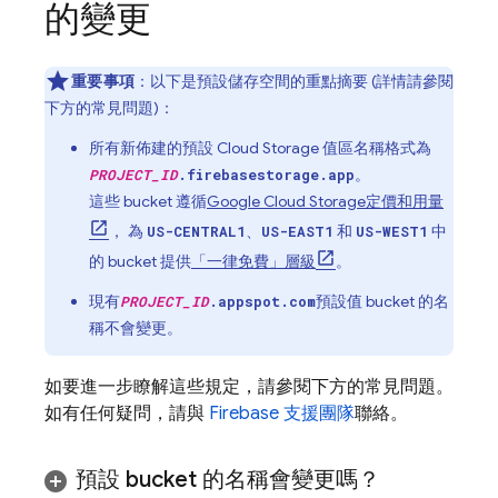
的變更
重要事項
：以下是預設儲存空間的重點摘要 (詳情請參閱
下方的常見問題)：
所有新佈建的預設
Cloud Storage
值區名稱格式為
。
PROJECT_ID
.firebasestorage.app
這些 bucket 遵循
Google Cloud Storage
定價和用量
， 為
、
和
中
US-CENTRAL1
US-EAST1
US-WEST1
的 bucket 提供
「一律免費」層級
。
現有
預設值 bucket 的名
PROJECT_ID
.appspot.com
稱不會變更。
如要進一步瞭解這些規定，請參閱下方的常見問題。
如有任何疑問，請與
Firebase 支援團隊
聯絡。
預設 bucket 的名稱會變更嗎？