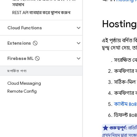
সমাধান
REST API ব্যবহার করে স্থাপন করুন
Hosting
Cloud Functions
এই পৃষ্ঠায় বর্ণিত ব
Extensions
দ্বন্দ্ব দেখা দেয়,
Firebase ML
সংরক্ষিত 
কনফিগার 
সম্পর্কিত পণ্য
সঠিক-মিল স্থ
Cloud Messaging
Remote Config
কনফিগার 
কাস্টম ৪০৪
ডিফল্ট ৪০৪ 
গুরুত্বপূর্ণ:
প্রতি
প্রথম
নিয়ম দ্বারা সং