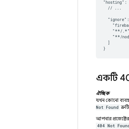
"hosting": 
  // ...

  "ignore":
    "fireba
    "**/.*"
    "**/nod
  ]

একটি 4
ঐচ্ছিক
যখন কোনো ব্যবহা
Not Found
ত্রু
আপনার প্রজেক্টে
404 Not Foun