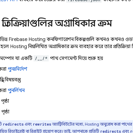
প্রতিক্রিয়াগুলির অগ্রাধিকার ক্রম
িভিন্ন
Firebase Hosting
কনফিগারেশন বিকল্পগুলি কখনও কখনও ওভা
 তাহলে
Hosting
নিম্নলিখিত অগ্রাধিকার ক্রম ব্যবহার করে তার প্রতিক্রিয়া 
নেমস্পেস যা একটি
/__/*
পাথ সেগমেন্ট দিয়ে শুরু হয়
করা
পুনঃনির্দেশ
ির বিষয়বস্তু
করা
পুনর্লিখন
পৃষ্ঠা
পৃষ্ঠা
টি
এবং
অ্যাট্রিবিউটের মধ্যে,
Hosting
অনুরোধ করা পাথের স
redirects
rewrites
জ্ঞায়িত রিডাইরেক্ট বা রিরাইট প্রয়োগ করে। তাই, আপনাকে প্রতিটি
এবং
redirects
r