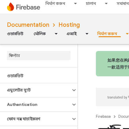
নির্মাণ করুন
চালান
সমাধান
Documentation
Hosting
ওভারভিউ
মৌলিক
এআই
নির্মাণ করুন
如果您在构建
一款适用于
ওভারভিউ
এমুলেটর স্যুট
Authentication
Firebase
Docum
ফোন নম্বর যাচাইকরণ