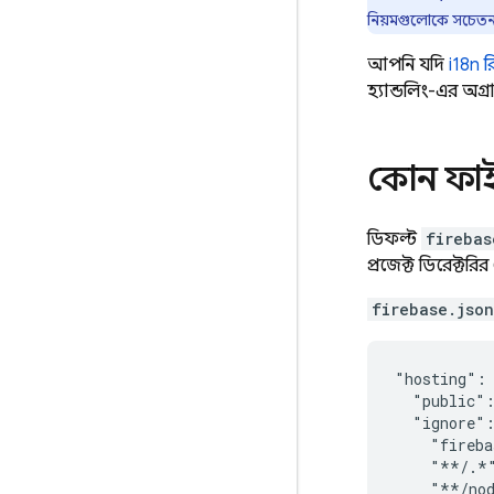
নিয়মগুলোকে সচেতন
আপনি যদি
i18n 
হ্যান্ডলিং-এর অগ্র
কোন ফাইল
ডিফল্ট
firebas
প্রজেক্ট ডিরেক্ট
firebase.json
"hosting": 
  "public":
  "ignore":
    "fireba
    "**/.*"
    "**/nod