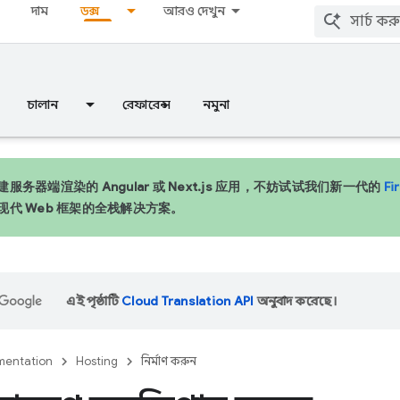
দাম
ডক্স
আরও দেখুন
চালান
রেফারেন্স
নমুনা
服务器端渲染的 Angular 或 Next.js 应用，不妨试试我们新一代的
Fi
现代 Web 框架的全栈解决方案。
এই পৃষ্ঠাটি
Cloud Translation API
অনুবাদ করেছে।
entation
Hosting
নির্মাণ করুন