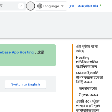
/
ব্লগ
কনসোলে যান
এই পৃষ্ঠায় যা যা
আছে
rebase App Hosting
，这是
Hosting
প্রতিক্রিয়াগুলির
অগ্রাধিকার ক্রম
কোন ফাইলগুলি
স্থাপন করতে হবে তা
নির্দিষ্ট করুন
জনসাধারণের
উপেক্ষা করুন
একটি 404/খুঁজে
পাওয়া যায়নি পৃষ্ঠা
কাস্টমাইজ করুন