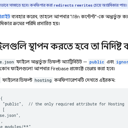
ভাবে সাজাতে হবে। কনফিগার করা
চেয়ে অগ্রাধিকার পায়।
redirects
rewrites
রিরাইট
ব্যবহার করেন, তাহলে আপনার "i18n কন্টেন্ট"-কে অন্তর্ভুক্ত করা
াধিকার ক্রমের পরিধি প্রসারিত হয়।
গুলি স্থাপন করতে হবে তা নির্দিষ্ট
e.json
ফাইলে অন্তর্ভুক্ত ডিফল্ট অ্যাট্রিবিউট —
public
এবং
igno
রির কোন ফাইলগুলো আপনার Firebase প্রজেক্টে ডেপ্লয় করা হবে।
ফাইলের ডিফল্ট
hosting
কনফিগারেশনটি দেখতে এইরকম:
{

 "public",  // the only required attribute for 
Hosting
 [

se.json",

,

e_modules/**"
