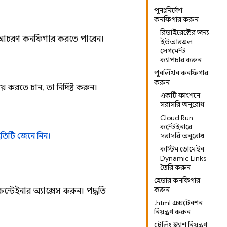
পুনঃনির্দেশ
কনফিগার করুন
রিডাইরেক্টের জন্য
িং আচরণ কনফিগার করতে পারেন।
ইউআরএল
সেগমেন্ট
ক্যাপচার করুন
পুনর্লিখন কনফিগার
করুন
য় করতে চান, তা নির্দিষ্ট করুন।
একটি ফাংশনে
সরাসরি অনুরোধ
Cloud Run
কন্টেইনারে
ধতিটি জেনে নিন।
সরাসরি অনুরোধ
কাস্টম ডোমেইন
Dynamic Links
তৈরি করুন
হেডার কনফিগার
করুন
ন্টেইনার অ্যাক্সেস করুন। পদ্ধতি
.html এক্সটেনশন
নিয়ন্ত্রণ করুন
ট্রেলিং স্ল্যাশ নিয়ন্ত্রণ