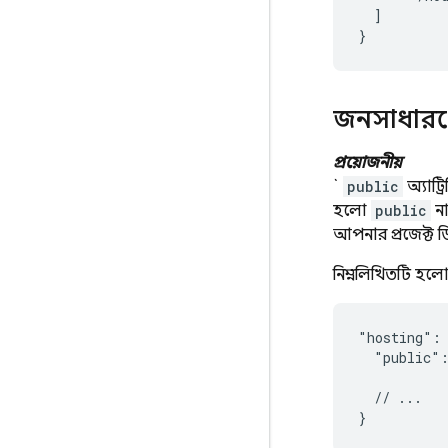
  ]

জনসাধার
প্রয়োজনীয়
`
public
অ্যাট্র
হলো
public
না
আপনার প্রজেক্ট ড
নিম্নলিখিতটি হলো ড
"hosting": 
  "public":
  // ...
