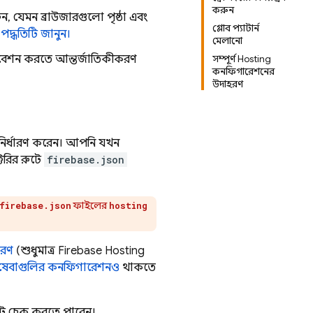
করুন
, যেমন ব্রাউজারগুলো পৃষ্ঠা এবং
গ্লোব প্যাটার্ন
।
পদ্ধতিটি জানুন।
মেলানো
পরিবেশন করতে আন্তর্জাতিকীকরণ
সম্পূর্ণ Hosting
কনফিগারেশনের
উদাহরণ
ির্ধারণ করেন। আপনি যখন
্টরির রুটে
firebase.json
ফাইলের
firebase.json
hosting
হরণ
(শুধুমাত্র
Firebase Hosting
রিষেবাগুলির কনফিগারেশনও
থাকতে
্ট চেক করতে পারেন।