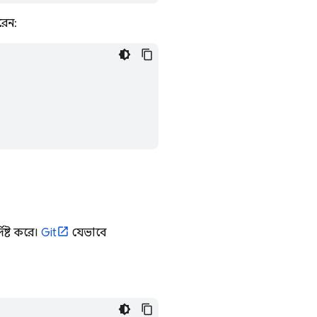
রেন:
িষ্ট করে।
Git
যেভাবে