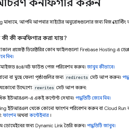
ং আচরণ কনফিগার করুন
ng
মাধ্যমে, আপনি আপনার সাইটের অনুরোধগুলোর জন্য নিজস্ব হোস্ট
 কী কী কনফিগার করা যায়?
াল প্রজেক্ট ডিরেক্টরির কোন ফাইলগুলো
Firebase Hosting
এ ডেপ্ল
েনে নিন।
টমাইজড ৪০৪/নট ফাউন্ড পেজ পরিবেশন করুন।
জানুন কীভাবে।
ো বা মুছে ফেলা পৃষ্ঠাগুলির জন্য
redirects
সেট আপ করুন।
পদ্
 যেকোনো উদ্দেশ্যে
rewrites
সেট আপ করুন:
িক ইউআরএল-এ একই কন্টেন্ট দেখান।
পদ্ধতিটি জেনে নিন।
ing
ইউআরএল থেকে কোনো ফাংশন পরিবেশন করুন বা
Cloud Run
ক
ন:
ফাংশন
অথবা
কন্টেইনার
।
টম ডোমেইনের জন্য
Dynamic Link
তৈরি করুন।
পদ্ধতিটি জানুন।