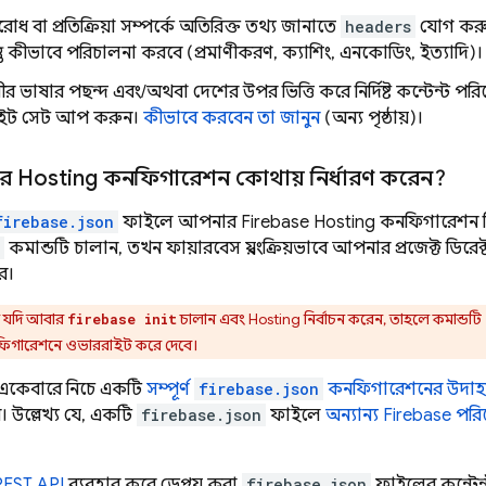
ধ বা প্রতিক্রিয়া সম্পর্কে অতিরিক্ত তথ্য জানাতে
headers
যোগ করুন
্তু কীভাবে পরিচালনা করবে (প্রমাণীকরণ, ক্যাশিং, এনকোডিং, ইত্যাদি)
ীর ভাষার পছন্দ এবং/অথবা দেশের উপর ভিত্তি করে নির্দিষ্ট কন্টেন্ট 
রাইট সেট আপ করুন।
কীভাবে করবেন তা জানুন
(অন্য পৃষ্ঠায়)।
ার
Hosting
কনফিগারেশন কোথায় নির্ধারণ করেন?
firebase.json
ফাইলে আপনার
Firebase Hosting
কনফিগারেশন ন
কমান্ডটি চালান, তখন ফায়ারবেস স্বয়ংক্রিয়ভাবে আপনার প্রজেক্ট ডিরেক
ে।
 যদি আবার
চালান এবং
Hosting
নির্বাচন করেন, তাহলে কমান্ডটি
firebase init
ফিগারেশনে ওভাররাইট করে দেবে।
 একেবারে নিচে একটি
সম্পূর্ণ
firebase.json
কনফিগারেশনের উদা
। উল্লেখ্য যে, একটি
firebase.json
ফাইলে
অন্যান্য Firebase প
EST API
ব্যবহার করে ডেপ্লয় করা
firebase.json
ফাইলের কন্টেন