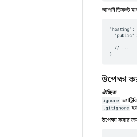
আপনি ডিফল্ট মানট
"hosting": 
  "public":
  // ...

উপেক্ষা ক
ঐচ্ছিক
ignore
অ্যাট্র
.gitignore
হ্য
উপেক্ষা করার জন