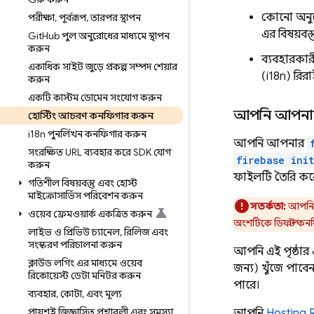
কোনো অনুরো
পরীক্ষা
,
পূর্বরূপ
,
তারপর স্থাপন
এর বিষয়বস
Git
Hub পুল অনুরোধের মাধ্যমে স্থাপন
করুন
ব্যবহারকার
একাধিক সাইট জুড়ে প্রকল্প সম্পদ শেয়ার
(i18n) রি
করুন
একটি কাস্টম ডোমেন সংযোগ করুন
আপনি আপন
হোস্টিং আচরণ কনফিগার করুন
i18n পুনর্লিখন কনফিগার করুন
আপনি আপনার
সংরক্ষিত URL ব্যবহার করে SDK যোগ
firebase init
করুন
ফাইলটি তৈরি কর
গতিশীল বিষয়বস্তু এবং হোস্ট
মাইক্রোসার্ভিস পরিবেশন করুন
সতর্কতা:
আপনি
ওয়েব ফ্রেমওয়ার্ক একত্রিত করুন
অংশটিকে ডিফল্ট কন
লাইভ ও প্রিভিউ চ্যানেল
,
রিলিজ এবং
সংস্করণ পরিচালনা করুন
আপনি এই পৃষ্ঠার
ক্লাউড লগিং এর মাধ্যমে ওয়েব
জন্য) খুঁজে পাবেন
রিকোয়েস্ট ডেটা মনিটর করুন
পারে।
ব্যবহার
,
কোটা
,
এবং মূল্য
প্রায়শই জিজ্ঞাসিত প্রশ্নাবলী এবং সমস্যা
আপনি
Hosting
R