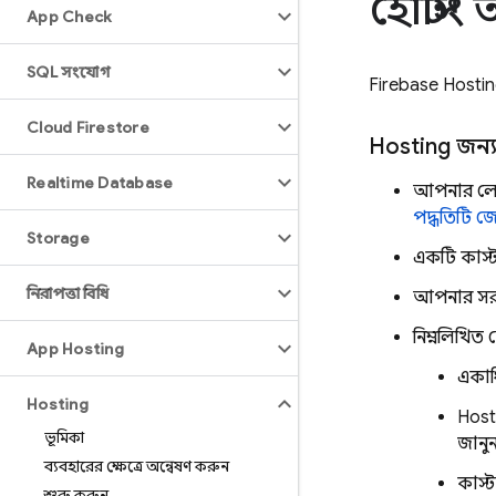
হোস্টি
App Check
SQL সংযোগ
Firebase Hosti
Cloud Firestore
Hosting
জন্য
Realtime Database
আপনার লোক
পদ্ধতিটি জ
Storage
একটি কাস্
নিরাপত্তা বিধি
আপনার সরান
নিম্নলিখিত
App Hosting
একাধ
Hosting
Host
ভূমিকা
জানু
ব্যবহারের ক্ষেত্রে অন্বেষণ করুন
কাস্
শুরু করুন