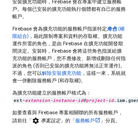
安裝擴充功能時，Firebase 會在專案中建立服務帳
戶。每個已安裝的擴充功能執行個體都有自己的服務
帳戶。
Firebase 會為擴充功能的服務帳戶指派特定
角色
(權
限組合)
，藉此限制專案和資料的存取權。擴充功能
運作所需的角色，是由 Firebase 在擴充功能開發期
間決定。安裝時，Firebase 會將這些角色指派給擴
充功能的服務帳戶，您不應修改、新增或刪除任何指
派的角色 (否則已安裝的擴充功能將無法正常運作)。
不過，您可以
解除安裝擴充功能
，這樣一來，系統就
會一併刪除服務帳戶 (和存取權)。
為擴充功能建立的服務帳戶格式為：
ext-
extension-instance-id
@
project-id
.iam.gse
如要查看與 Firebase 專案相關聯的所有服務帳戶，
settings
請前往「
專案設定
」的「
服務帳戶
」
分頁。