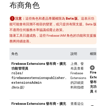
布商角色
注意：
這些角色和產品專屬權限為
Beta 版
。這表示功
能可能會有回溯不相容的變更，或只提供有限支援。Beta 版
不適用任何服務水準協議或廢止政策。
隨著工具日趨成熟，這些 Firebase IAM 角色的功能和支援服
務將持續改善。
角色
說明
權限
Firebase Extensions
發布商 - 擴充
上傳、發
功能管理員
布及查看
Firebase
roles
/
Firebase
Extensio
firebaseextensionspublisher
.
Extensions
發布者 - 
extensions
Admin
的詳細資
充功能管
(Beta 版)
料和指標
員
權限
Firebase Extensions
發布商 - 擴充
查看這位