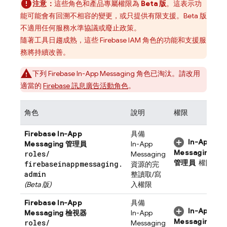
注意：
這些角色和產品專屬權限為
Beta 版
。這表示功
能可能會有回溯不相容的變更，或只提供有限支援。Beta 版
不適用任何服務水準協議或廢止政策。
隨著工具日趨成熟，這些 Firebase IAM 角色的功能和支援服
務將持續改善。
下列
Firebase In-App Messaging
角色已淘汰。請改用
適當的
Firebase 訊息廣告活動角色
。
角色
說明
權限
Firebase In-App
具備
In-App
Messaging
管理員
In-App
Messaging
roles
/
Messaging
管理員
權限
firebaseinappmessaging
.
資源的完
admin
整讀取/寫
(Beta 版)
入權限
Firebase In-App
具備
In-App
Messaging
檢視器
In-App
Messaging
roles
/
Messaging