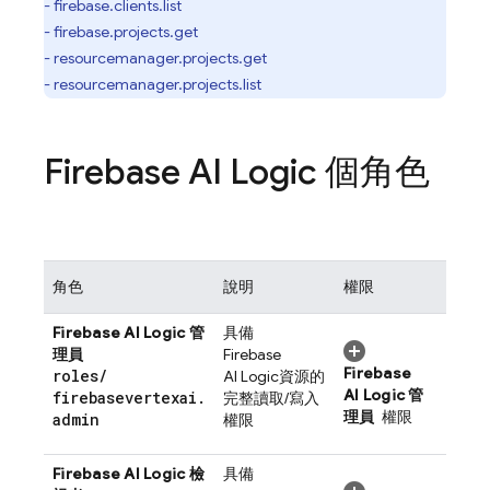
- firebase.clients.list
- firebase.projects.get
- resourcemanager.projects.get
- resourcemanager.projects.list
Firebase AI Logic
個角色
角色
說明
權限
Firebase AI Logic
管
具備
理員
Firebase
Firebase
roles
/
AI Logic
資源的
AI Logic
管
firebasevertexai
.
完整讀取/寫入
理員
權限
admin
權限
Firebase AI Logic
檢
具備