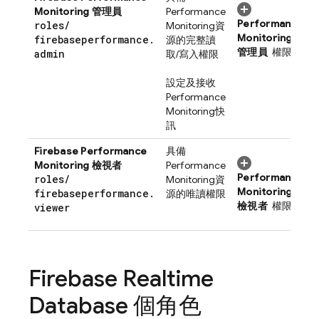
Monitoring
管理員
Performance
Performance
roles
/
Monitoring
資
Monitoring
firebaseperformance
.
源的完整讀
管理員
權限
admin
取/寫入權限
設定及接收
Performance
Monitoring
快
訊
Firebase Performance
具備
Monitoring
檢視者
Performance
Performance
roles
/
Monitoring
資
Monitoring
firebaseperformance
.
源的唯讀權限
檢視者
權限
viewer
Firebase Realtime
Database
個角色