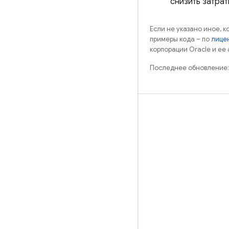
снизить затрат
Если не указано иное, 
примеры кода – по
лицен
корпорации Oracle и ее
Последнее обновление:
Обучение
Руководства
Справочники
Примеры
Библиотеки
GitHub