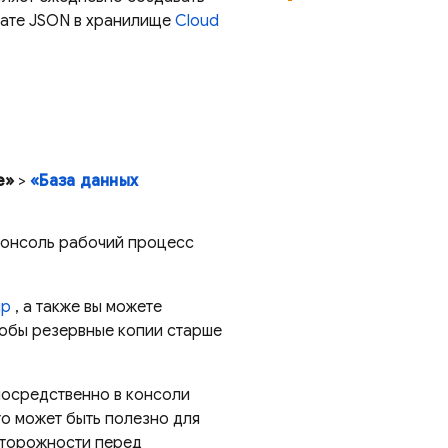
ате JSON в хранилище
Cloud
е»
>
«База данных
консоль рабочий процесс
ip
, а также вы можете
тобы резервные копии старше
посредственно в консоли
то может быть полезно для
сторожности перед