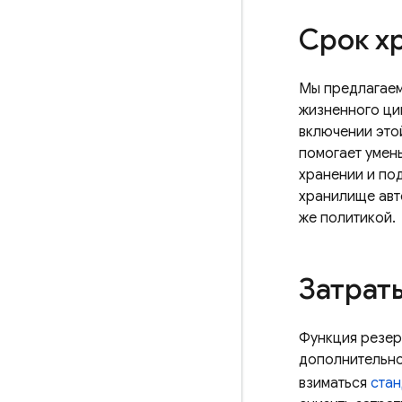
Срок х
Мы предлагаем
жизненного ци
включении это
помогает умен
хранении и по
хранилище авт
же политикой.
Затрат
Функция резер
дополнительно
взиматься
стан