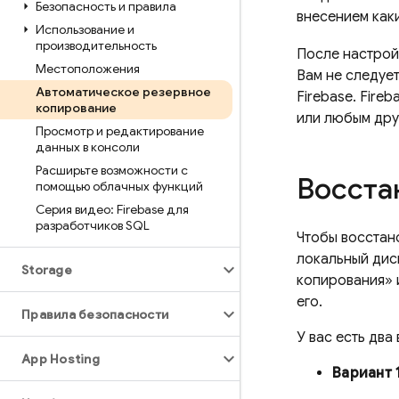
Безопасность и правила
внесением как
Использование и
производительность
После настрой
Местоположения
Вам не следует
Автоматическое резервное
Firebase. Fire
копирование
или любым дру
Просмотр и редактирование
данных в консоли
Расширьте возможности с
Восста
помощью облачных функций
Серия видео: Firebase для
разработчиков SQL
Чтобы восстано
локальный дис
Storage
копирования» 
его.
Правила безопасности
У вас есть два
App Hosting
Вариант 