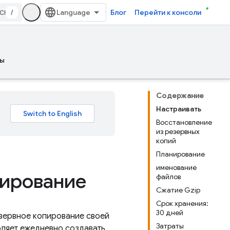
/
Блог
Перейти к консоли
ы
Содержание
Настраивать
Восстановление
из резервных
копий
Планирование
именование
пирование
файлов
Сжатие Gzip
Срок хранения:
30 дней
езервное копирование своей
Затраты
ляет ежедневно создавать