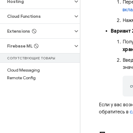
Hosting
Пер
вкл
Cloud Functions
Наж
Вариант 
Extensions
Полу
Firebase ML
хра
СОПУТСТВУЮЩИЕ ТОВАРЫ
Введ
знач
Cloud Messaging
Remote Config
c
Если у вас во
обратитесь в
с