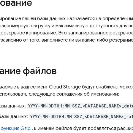
ование
ирование вашей базы данных назначается на определенный
равномерную нагрузку и максимальную доступность для вс
резервное копирование. Это запланированное резервное
зависимо от того, выполняете ли вы какие-либо резервные
ание файлов
ваемые в ваш сегмент
Cloud Storage
будут снабжены метко
 использовать следующие соглашения об именовании:
азы данных:
YYYY-MM-DDTHH:MM:SSZ_<DATABASE_NAME>_dat
базы данных:
YYYY-MM-DDTHH:MM:SSZ_<DATABASE_NAME>_ru
а
функция Gzip
, к именам файлов будет добавляться расш