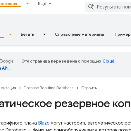
ентация
Ещё
Бегать
Справочные материалы
Пример
Эта страница переведена с помощью
Cloud
n API
.
ментация
Firebase Realtime Database
Строить
атическое резервное ко
тарифного плана
Blaze
могут настроить автоматическое р
ime Database
— функцию самообслуживания, которая позво