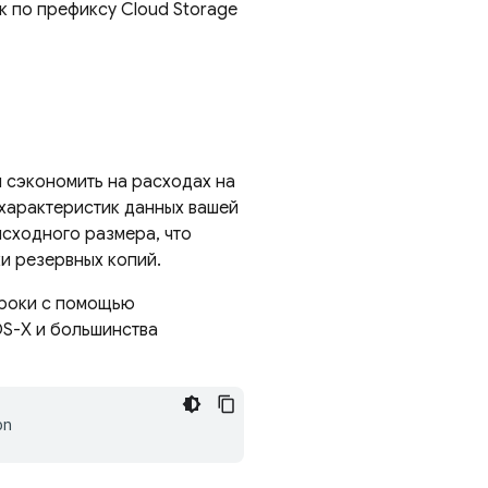
ск по префиксу
Cloud Storage
 сэкономить на расходах на
 характеристик данных вашей
исходного размера, что
ки резервных копий.
троки с помощью
OS-X и большинства