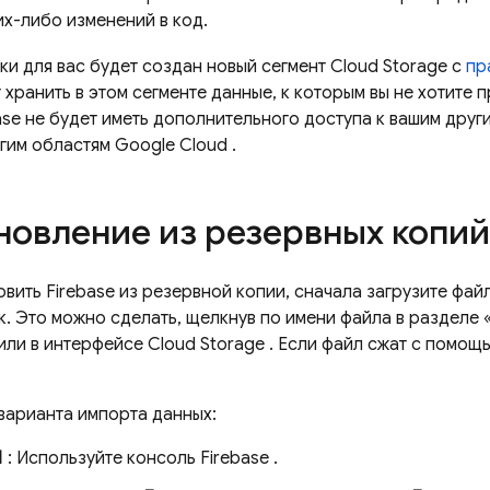
их-либо изменений в код.
ки для вас будет создан новый сегмент
Cloud Storage
с
пр
 хранить в этом сегменте данные, к которым вы не хотите 
base не будет иметь дополнительного доступа к вашим дру
гим областям
Google Cloud
.
новление из резервных копий
вить Firebase из резервной копии, сначала загрузите фай
к. Это можно сделать, щелкнув по имени файла в разделе
или в интерфейсе
Cloud Storage
. Если файл сжат с помощ
 варианта импорта данных:
1
: Используйте консоль
Firebase
.