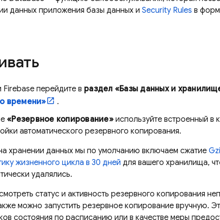
ии данных приложения базы данных и
Security Rules
в форм
ивать
и
Firebase
перейдите в
раздел «Базы данных и хранилищ
о времени»
.
ке
«Резервное копирование»
используйте встроенный в 
ройки автоматического резервного копирования.
на хранении данных мы по умолчанию включаем сжатие
Gz
ику жизненного цикла в 30 дней
для вашего хранилища, ч
тически удалялись.
смотреть статус и активность резервного копирования не
также можно запустить резервное копирование вручную. Э
ков состояния по расписанию или в качестве меры предо