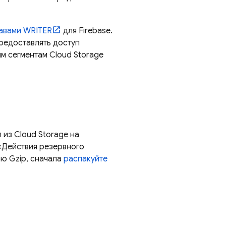
авами WRITER
для Firebase.
предоставлять доступ
гим сегментам
Cloud Storage
л из
Cloud Storage
на
 «Действия резервного
ью Gzip, сначала
распакуйте