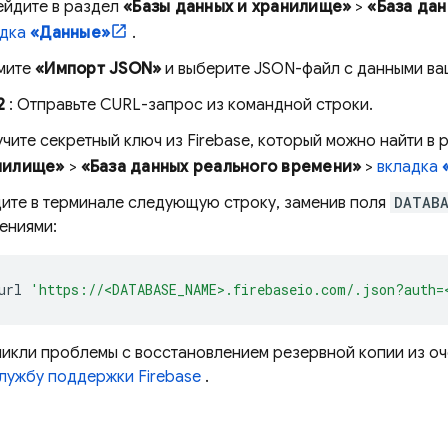
ейдите в раздел
«Базы данных и хранилище»
>
«База да
адка
«Данные»
.
мите
«Импорт JSON»
и выберите JSON-файл с данными ва
2
: Отправьте CURL-запрос из командной строки.
чите секретный ключ из Firebase, который можно найти в
нилище»
>
«База данных реального времени»
>
вкладка
ите в терминале следующую строку, заменив поля
DATABA
ениями:
url
'https://<DATABASE_NAME>.firebaseio.com/.json?auth=
зникли проблемы с восстановлением резервной копии из о
лужбу поддержки Firebase
.