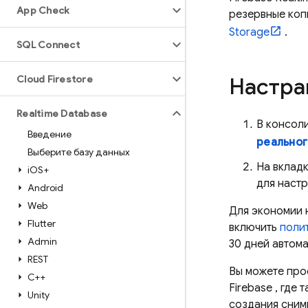
App Check
резервные коп
Storage
.
SQL Connect
Cloud Firestore
Настра
Realtime Database
В консол
Введение
реальног
Выберите базу данных
На вклад
i
OS+
для наст
Android
Web
Для экономии 
Flutter
включить
полит
Admin
30 дней автома
REST
Вы можете про
C++
Firebase
, где 
Unity
создания сним