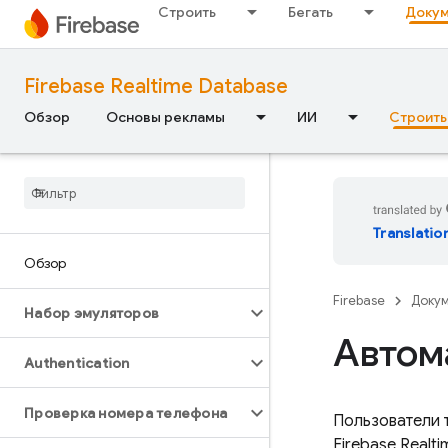
Строить
Бегать
Докум
Firebase Realtime Database
Обзор
Основы рекламы
ИИ
Строить
Translatio
Обзор
Firebase
Доку
Набор эмуляторов
Автом
Authentication
Проверка номера телефона
Пользователи 
Firebase Realt