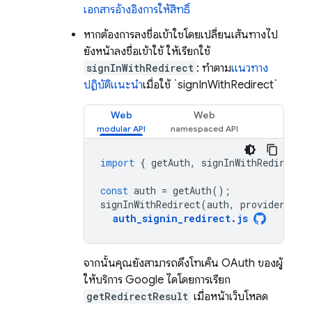
เอกสารอ้างอิงการให้สิทธิ์
หากต้องการลงชื่อเข้าใช้โดยเปลี่ยนเส้นทางไป
ยังหน้าลงชื่อเข้าใช้ ให้เรียกใช้
signInWithRedirect
: ทำตาม
แนวทาง
ปฏิบัติแนะนำ
เมื่อใช้ `signInWithRedirect`
Web
Web
import
{
getAuth
,
signInWithRedirect
const
auth
=
getAuth
();
signInWithRedirect
(
auth
,
provider
);
auth_signin_redirect
.
js
จากนั้นคุณยังสามารถดึงโทเค็น OAuth ของผู้
ให้บริการ Google ได้โดยการเรียก
getRedirectResult
เมื่อหน้าเว็บโหลด