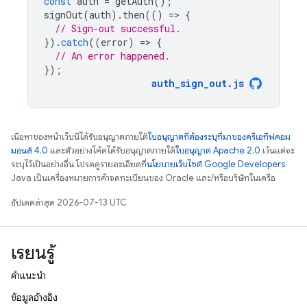
const
auth
=
getAuth
();
signOut
(
auth
).
then
(()
=
>
{
// Sign-out successful.
}).
catch
((
error
)
=
>
{
// An error happened.
});
auth_sign_out
.
js
เนื้อหาของหน้าเว็บนี้ได้รับอนุญาตภายใต้
ใบอนุญาตที่ต้องระบุที่มาของครีเอทีฟคอม
มอนส์ 4.0
และตัวอย่างโค้ดได้รับอนุญาตภายใต้
ใบอนุญาต Apache 2.0
เว้นแต่จะ
ระบุไว้เป็นอย่างอื่น โปรดดูรายละเอียดที่
นโยบายเว็บไซต์ Google Developers
Java เป็นเครื่องหมายการค้าจดทะเบียนของ Oracle และ/หรือบริษัทในเครือ
อัปเดตล่าสุด 2026-07-13 UTC
เรียนรู้
คำแนะนำ
ข้อมูลอ้างอิง