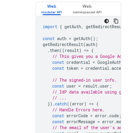
Web
Web
import
{
getAuth
,
getRedirectResult
,
const
auth
=
getAuth
();
getRedirectResult
(
auth
)
.
then
((
result
)
=
>
{
// This gives you a Google Access
const
credential
=
GoogleAuthProv
const
token
=
credential
.
accessTo
// The signed-in user info.
const
user
=
result
.
user
;
// IdP data available using getAd
// ...
}).
catch
((
error
)
=
>
{
// Handle Errors here.
const
errorCode
=
error
.
code
;
const
errorMessage
=
error
.
messag
// The email of the user's accoun