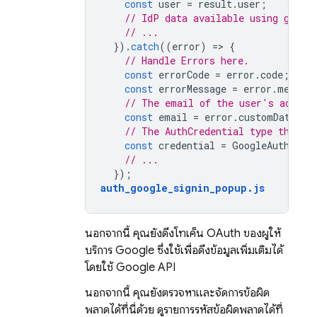
const
user
=
result
.
user
;
// IdP data available using getAd
// ...
}).
catch
((
error
)
=
>
{
// Handle Errors here.
const
errorCode
=
error
.
code
;
const
errorMessage
=
error
.
messag
// The email of the user's accoun
const
email
=
error
.
customData
.
em
// The AuthCredential type that w
const
credential
=
GoogleAuthProv
// ...
});
auth_google_signin_popup
.
js
นอกจากนี้ คุณยังดึงโทเค็น OAuth ของผู้ให้
บริการ Google ซึ่งใช้เพื่อดึงข้อมูลเพิ่มเติมได้
โดยใช้ Google API
นอกจากนี้ คุณยังตรวจหาและจัดการข้อผิด
พลาดได้ที่นี่ด้วย ดูรายการรหัสข้อผิดพลาดได้ที่