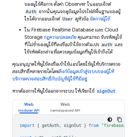
ของผู้ใช้คือการ ตั้งค่า Observer ในออบเจ็กต์
Auth
จากนั้นคุณจะดูข้อมูลโปรไฟล์พื้นฐานของผู้
ใช้ได้จากออบเจ็กต์
User
ดูหัวข้อ
จัดการผู้ใช้
ใน
Firebase Realtime Database
และ
Cloud
Storage
กฎความปลอดภัย
คุณสามารถ รับรหัสผู้ใช้
ที่ไม่ซ้ำของผู้ใช้ที่ลงชื่อเข้าใช้จากตัวแปร
auth
และ
ใช้รหัสดังกล่าวเพื่อควบคุมข้อมูลที่ผู้ใช้เข้าถึงได้
คุณอนุญาตให้ผู้ใช้ลงชื่อเข้าใช้แอปโดยใช้ผู้ให้บริการตรวจ
สอบสิทธิ์หลายรายได้โดย
ลิงก์ข้อมูลเข้าสู่ระบบของผู้ให้
บริการตรวจสอบสิทธิ์กับบัญชีผู้ใช้ที่มีอยู่
หากต้องการให้ผู้ใช้ออกจากระบบ ให้เรียกใช้
signOut
Web
Web
import
{
getAuth
,
signOut
}
from
"firebase/auth