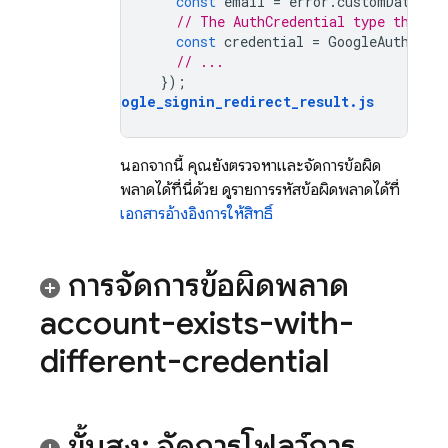
const
email
=
error
.
customData
.
em
// The AuthCredential type that w
const
credential
=
GoogleAuthProv
// ...
});
auth_google_signin_redirect_result
.
js
นอกจากนี้ คุณยังตรวจหาและจัดการข้อผิด
พลาดได้ที่นี่ด้วย ดูรายการรหัสข้อผิดพลาดได้ที่
เอกสารอ้างอิงการให้สิทธิ์
การจัดการข้อผิดพลาด
account-exists-with-
different-credential
ขั้นสูง: จัดการโฟลว์การ