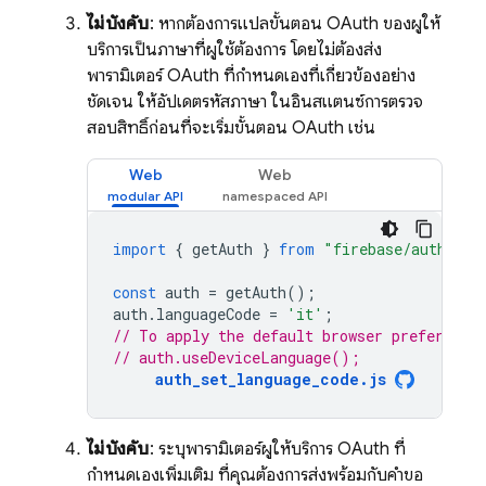
ไม่บังคับ
: หากต้องการแปลขั้นตอน OAuth ของผู้ให้
บริการเป็นภาษาที่ผู้ใช้ต้องการ โดยไม่ต้องส่ง
พารามิเตอร์ OAuth ที่กำหนดเองที่เกี่ยวข้องอย่าง
ชัดเจน ให้อัปเดตรหัสภาษา ในอินสแตนซ์การตรวจ
สอบสิทธิ์ก่อนที่จะเริ่มขั้นตอน OAuth เช่น
Web
Web
import
{
getAuth
}
from
"firebase/auth"
;
const
auth
=
getAuth
();
auth
.
languageCode
=
'it'
;
// To apply the default browser preference
// auth.useDeviceLanguage();
auth_set_language_code.js
ไม่บังคับ
: ระบุพารามิเตอร์ผู้ให้บริการ OAuth ที่
กำหนดเองเพิ่มเติม ที่คุณต้องการส่งพร้อมกับคำขอ