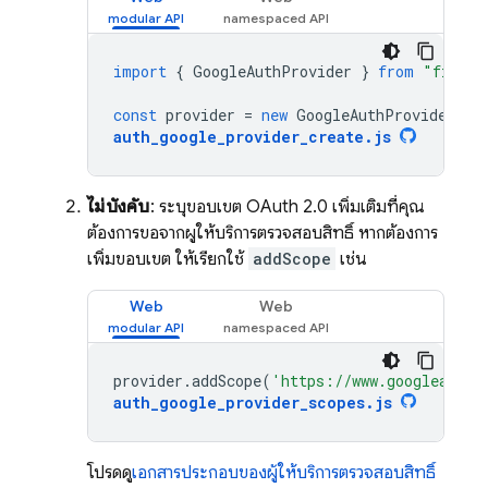
import
{
GoogleAuthProvider
}
from
"fireba
const
provider
=
new
GoogleAuthProvider
();
auth_google_provider_create
.
js
ไม่บังคับ
: ระบุขอบเขต OAuth 2.0 เพิ่มเติมที่คุณ
ต้องการขอจากผู้ให้บริการตรวจสอบสิทธิ์ หากต้องการ
เพิ่มขอบเขต ให้เรียกใช้
addScope
เช่น
Web
Web
provider
.
addScope
(
'https://www.googleapis.
auth_google_provider_scopes
.
js
โปรดดู
เอกสารประกอบของผู้ให้บริการตรวจสอบสิทธิ์