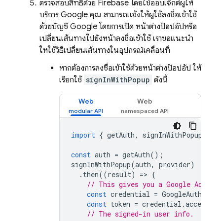
ตรวจสอบสิทธิ์ด้วย Firebase โดยใช้ออบเจ็กต์ผู้ให้
บริการ Google คุณ สามารถแจ้งให้ผู้ใช้ลงชื่อเข้าใช้
ด้วยบัญชี Google โดยการเปิด หน้าต่างป๊อปอัปหรือ
เปลี่ยนเส้นทางไปยังหน้าลงชื่อเข้าใช้ เราขอแนะนำ
ให้ใช้วิธีเปลี่ยนเส้นทางในอุปกรณ์เคลื่อนที่
หากต้องการลงชื่อเข้าใช้ด้วยหน้าต่างป๊อปอัป ให้
เรียกใช้
signInWithPopup
ดังนี้
Web
Web
import
{
getAuth
,
signInWithPopup
,
Go
const
auth
=
getAuth
();
signInWithPopup
(
auth
,
provider
)
.
then
((
result
)
=
>
{
// This gives you a Google Access
const
credential
=
GoogleAuthProv
const
token
=
credential
.
accessTo
// The signed-in user info.